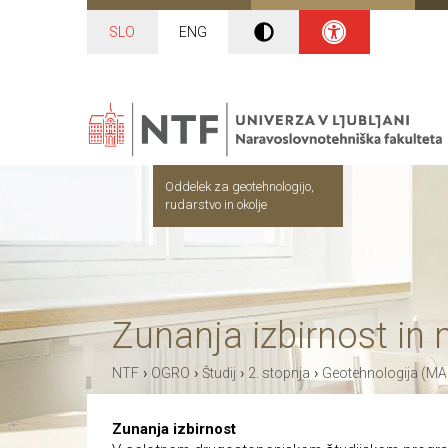
SLO
ENG
Oddelek za geotehnologijo,
rudarstvo in okolje
Zunanja izbirnost in
›
›
›
›
NTF
OGRO
Študij
2. stopnja
Geotehnologija (MA
Zunanja izbirnost