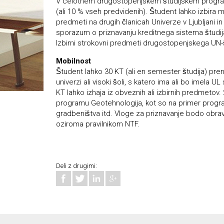
V celotnem drugostopenjskem študijskem program
(ali 10 % vseh predvidenih). Študent lahko izbira 
predmeti na drugih članicah Univerze v Ljubljani in 
sporazum o priznavanju kreditnega sistema študij
Izbirni strokovni predmeti drugostopenjskega UN-š
Mobilnost
Študent lahko 30 KT (ali en semester študija) pre
univerzi ali visoki šoli, s katero ima ali bo imela
KT lahko izhaja iz obveznih ali izbirnih predmetov.
programu Geotehnologija, kot so na primer program
gradbeništva itd. Vloge za priznavanje bodo obr
oziroma pravilnikom NTF.
Deli z drugimi: