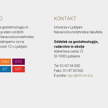
O
KONTAKT
a geotehnologijo in
Univerza v Ljubljani
je eden od štirih
Naravoslovnotehniška fakulteta
Naravoslovnotehniške
. Nahajamo se na
Oddelek za geotehnologijo,
esti 12 v Ljubljani.
rudarstvo in okolje
Aškerčeva cesta 12
SI-1000 Ljubljana
OMM
OTO
Tel: 01/47 04 500
IGT
NTF
Faks: 01/47 04 560
E-pošta:
ogro@ntf.uni-lj.si