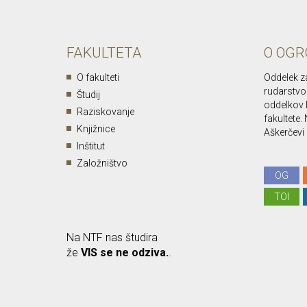
FAKULTETA
O OGR
O fakulteti
Oddelek z
rudarstvo 
Študij
oddelkov 
Raziskovanje
fakultete
Knjižnice
Aškerčevi c
Inštitut
Založništvo
OG
TOI
Na NTF nas študira
že
VIS se ne odziva.
.