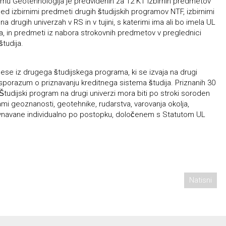
u Geotehnologija je predvidenih za 12 KT izbirnih predmetov
med izbirnimi predmeti drugih študijskih programov NTF, izbirnimi
na drugih univerzah v RS in v tujini, s katerimi ima ali bo imela UL
a, in predmeti iz nabora strokovnih predmetov v preglednici
tudija.
nese iz drugega študijskega programa, ki se izvaja na drugi
 UL sporazum o priznavanju kreditnega sistema študija. Priznanih 30
 Študijski program na drugi univerzi mora biti po stroki soroden
i geoznanosti, geotehnike, rudarstva, varovanja okolja,
avnavane individualno po postopku, določenem s Statutom UL
Natisni