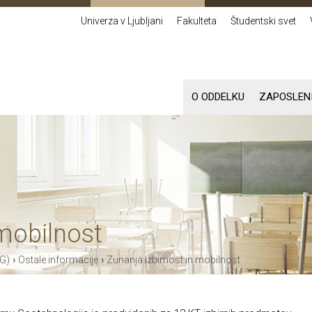
Univerza v Ljubljani
Fakulteta
Študentski svet
O ODDELKU
ZAPOSLEN
 mobilnost
›
›
G)
Ostale informacije
Zunanja izbirnost in mobilnost