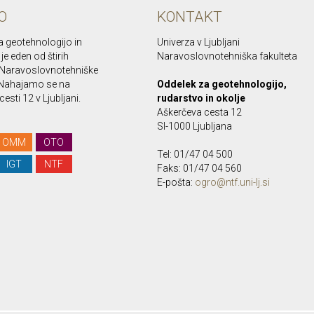
O
KONTAKT
a geotehnologijo in
Univerza v Ljubljani
je eden od štirih
Naravoslovnotehniška fakulteta
Naravoslovnotehniške
. Nahajamo se na
Oddelek za geotehnologijo,
esti 12 v Ljubljani.
rudarstvo in okolje
Aškerčeva cesta 12
SI-1000 Ljubljana
OMM
OTO
Tel: 01/47 04 500
IGT
NTF
Faks: 01/47 04 560
E-pošta:
ogro@ntf.uni-lj.si