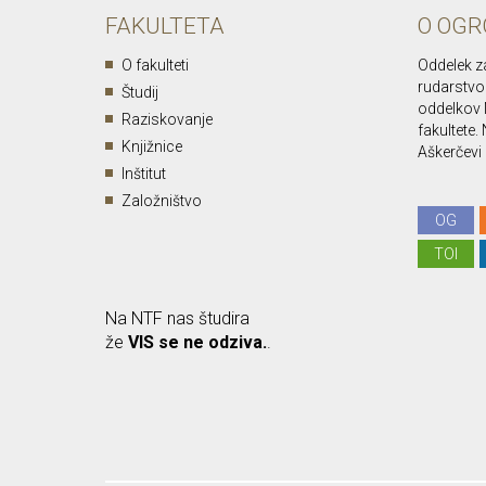
FAKULTETA
O OGR
O fakulteti
Oddelek z
rudarstvo 
Študij
oddelkov 
Raziskovanje
fakultete
Knjižnice
Aškerčevi c
Inštitut
Založništvo
OG
TOI
Na NTF nas študira
že
VIS se ne odziva.
.