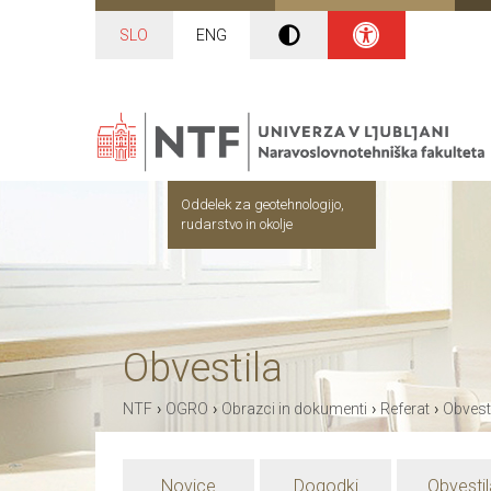
SLO
ENG
Oddelek za geotehnologijo,
rudarstvo in okolje
Obvestila
›
›
›
›
NTF
OGRO
Obrazci in dokumenti
Referat
Obvest
Novice
Dogodki
Obvestil