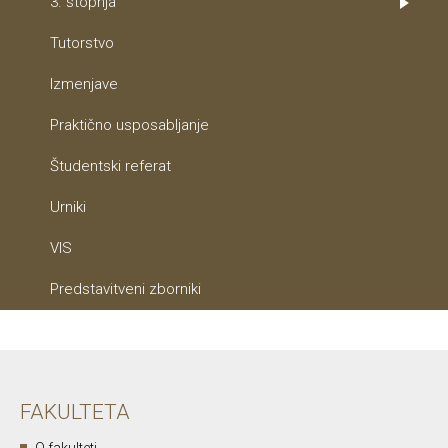
3. stopnja
Tutorstvo
Izmenjave
Praktično usposabljanje
Študentski referat
Urniki
VIS
Predstavitveni zborniki
FAKULTETA