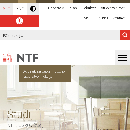
Univerza v Ljubljani
Fakulteta
Študentski svet
SLO
ENG
VIS
E-učilnice
Kontakt
Oddelek za geotehnologijo,
rudarstvo in okolje
Študij
›
›
NTF
OGRO
Študij