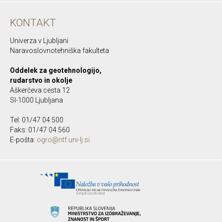
KONTAKT
Univerza v Ljubljani
Naravoslovnotehniška fakulteta
Oddelek za geotehnologijo,
rudarstvo in okolje
Aškerčeva cesta 12
SI-1000 Ljubljana
Tel: 01/47 04 500
Faks: 01/47 04 560
E-pošta:
ogro@ntf.uni-lj.si