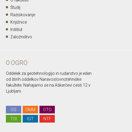
O fakulteti
Študij
Raziskovanje
Knjižnice
Inštitut
Založništvo
O OGRO
Oddelek za geotehnologijo in rudarstvo je eden
od štirih oddelkov Naravoslovnotehniške
fakultete. Nahajamo se na Aškerčevi cesti 12 v
Ljubljani.
OG
OMM
OTO
TOI
IGT
NTF