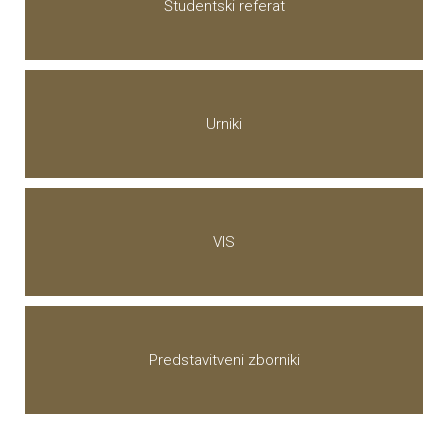
Študentski referat
Urniki
VIS
Predstavitveni zborniki