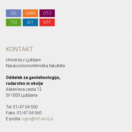
OG
OMM
OTO
TOI
IGT
NTF
KONTAKT
Univerza v Ljubljani
Naravoslovnotehniška fakulteta
Oddelek za geotehnologijo,
rudarstvo in okolje
Aškerčeva cesta 12
SI-1000 Ljubljana
Tel: 01/47 04 500
Faks: 01/47 04 560
E-pošta:
ogro@ntf.uni-lj.si