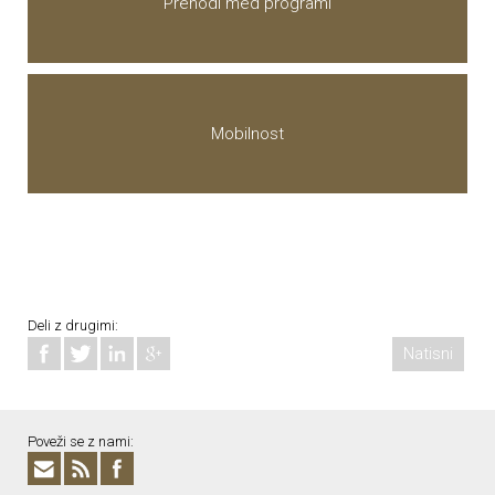
Prehodi med programi
Mobilnost
Deli z drugimi:
Natisni
Poveži se z nami: