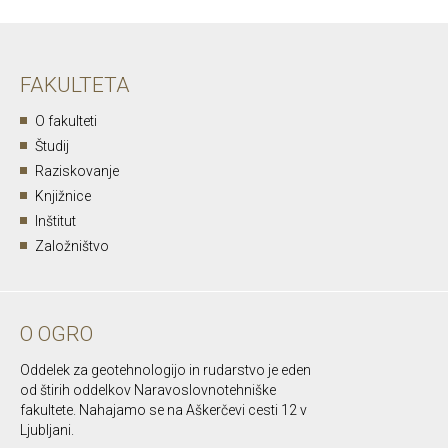
FAKULTETA
O fakulteti
Študij
Raziskovanje
Knjižnice
Inštitut
Založništvo
O OGRO
Oddelek za geotehnologijo in rudarstvo je eden
od štirih oddelkov Naravoslovnotehniške
fakultete. Nahajamo se na Aškerčevi cesti 12 v
Ljubljani.