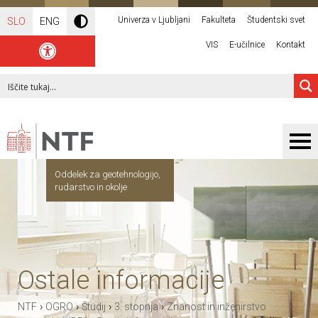
Univerza v Ljubljani
Fakulteta
Študentski svet
SLO
ENG
VIS
E-učilnice
Kontakt
Oddelek za geotehnologijo,
rudarstvo in okolje
Ostale informacije
›
›
›
›
NTF
OGRO
Študij
3. stopnja
Znanost in inženirstvo