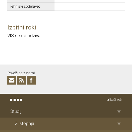
Tehniški sodelavec
Izpitni roki
VIS se ne odziva.
Poveži se z nami:
prikaži več
Študij
2. stopnja