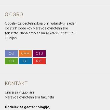
O OGRO
Oddelek za geotehnologijo in rudarstvo je eden
od štirih oddelkov Naravoslovnotehniške
fakultete. Nahajamo se na Aškerčevi cesti 12 v
Ljubljani.
OG
OMM
OTO
TOI
IGT
NTF
KONTAKT
Univerza v Ljubljani
Naravoslovnotehniška fakulteta
Oddelek za geotehnologijo,