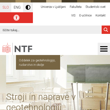
Univerza v Ljubljani
Fakulteta
Študentski svet
SLO
ENG
VIS
E-učilnice
Kontakt
Oddelek za geotehnologijo,
rudarstvo in okolje
Stroji in naprave v
geotehnologiji