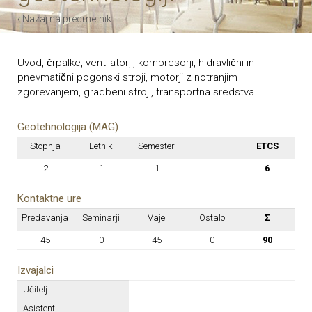
‹ Nazaj na predmetnik
Uvod, črpalke, ventilatorji, kompresorji, hidravlični in
pnevmatični pogonski stroji, motorji z notranjim
zgorevanjem, gradbeni stroji, transportna sredstva.
Geotehnologija (MAG)
Stopnja
Letnik
Semester
ETCS
2
1
1
6
Kontaktne ure
Predavanja
Seminarji
Vaje
Ostalo
Σ
45
0
45
0
90
Izvajalci
Učitelj
Asistent