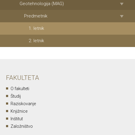
Geotehnologija (MAG)
Predmetnik
1. letnik
2. letnik
FAKULTETA
O fakulteti
Študij
Raziskovanje
Knjižnice
Inštitut
Založništvo