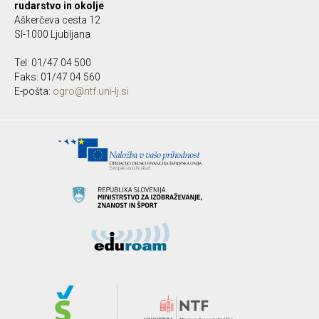
rudarstvo in okolje
Aškerčeva cesta 12
SI-1000 Ljubljana
Tel: 01/47 04 500
Faks: 01/47 04 560
E-pošta:
ogro@ntf.uni-lj.si