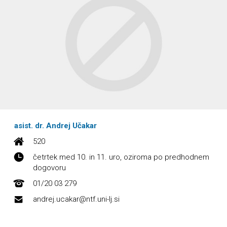
asist. dr. Andrej Učakar
520
četrtek med 10. in 11. uro, oziroma po predhodnem
dogovoru
01/20 03 279
andrej.ucakar@ntf.uni-lj.si