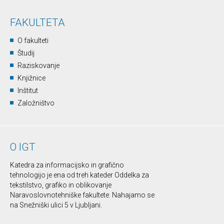
FAKULTETA
O fakulteti
Študij
Raziskovanje
Knjižnice
Inštitut
Založništvo
O IGT
Katedra za informacijsko in grafično
tehnologijo je ena od treh kateder Oddelka za
tekstilstvo, grafiko in oblikovanje
Naravoslovnotehniške fakultete. Nahajamo se
na Snežniški ulici 5 v Ljubljani.