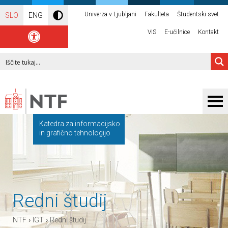
Univerza v Ljubljani
Fakulteta
Študentski svet
SLO
ENG
VIS
E-učilnice
Kontakt
Katedra za informacijsko
in grafično tehnologijo
Redni študij
›
›
NTF
IGT
Redni študij