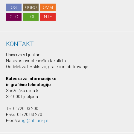
OG
OGRO
OMM
OTO
TOI
NTF
KONTAKT
Univerza v Ljubljani
Naravoslovnotehniška fakulteta
Oddelek za tekstilstvo, grafiko in oblikovanje
Katedra za informacijsko
in grafično tehnologijo
Snežniška ulica 5
SI-1000 Ljubljana
Tel: 01/20 03 200
Faks: 01/20 03 270
E-pošta:
igt@ntf.uni-lj.si