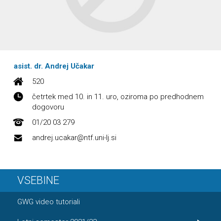
asist. dr. Andrej Učakar
520
četrtek med 10. in 11. uro, oziroma po predhodnem
dogovoru
01/20 03 279
andrej.ucakar@ntf.uni-lj.si
VSEBINE
GWG video tutoriali