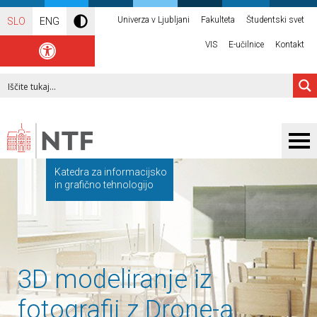
Univerza v Ljubljani
Fakulteta
Študentski svet
SLO
ENG
VIS
E-učilnice
Kontakt
Katedra za informacijsko
in grafično tehnologijo
3D modeliranje iz
fotografij z Drone-a