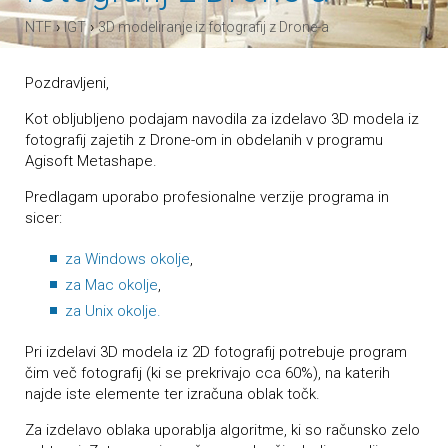
›
›
NTF
IGT
3D modeliranje iz fotografij z Drone-a
Pozdravljeni,
Kot obljubljeno podajam navodila za izdelavo 3D modela iz
fotografij zajetih z Drone-om in obdelanih v programu
Agisoft Metashape.
Predlagam uporabo profesionalne verzije programa in
sicer:
za Windows okolje
,
za Mac okolje
,
za Unix okolje.
Pri izdelavi 3D modela iz 2D fotografij potrebuje program
čim več fotografij (ki se prekrivajo cca 60%), na katerih
najde iste elemente ter izračuna oblak točk.
Za izdelavo oblaka uporablja algoritme, ki so računsko zelo