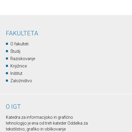
FAKULTETA
O fakulteti
Študij
Raziskovanje
Knjižnice
Inštitut
Založništvo
O IGT
Katedra za informacijsko in grafično
tehnologijo je ena od treh kateder Oddelka za
tekstilstvo, grafiko in oblikovanje