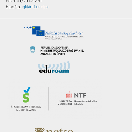
Faks: 01/20 03 270
E-pošta:
igt@ntf.uni-lj.si