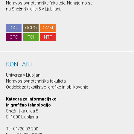
Naravoslovnotehniške fakultete. Nahajamo se
na Snežniški ulici 5 v Ljubljani.
OG
OGRO
OMM
OTO
TOI
NTF
KONTAKT
Univerza v Ljubljani
Naravoslovnotehniška fakulteta
Oddelek za tekstilstvo, grafiko in oblikovanje
Katedra za informacijsko
in grafično tehnologijo
Snežniška ulica 5
SI-1000 Ljubljana
Tel: 01/20 03 200