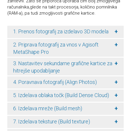
zahtevni. Zato se priporoča uporaba čim bolj zmogljivega
računalnika,glede na takt procesorja, količino pomnilnika
(RAM-a), pa tudi zmogljivosti grafične kartice.
+
1. Prenos fotografij za izdelavo 3D modela
+
2. Priprava fotografij za vnos v Agisoft
MetaShape Pro
+
3. Nastavitev sekundarne grafične kartice za
hitrejše upodabljanje
+
4. Poravnava fotografij (Align Photos)
+
5. Izdelava oblaka točk (Build Dense Cloud)
+
6. Izdelava mreže (Build mesh)
+
7. Izdelava teksture (Build texture)