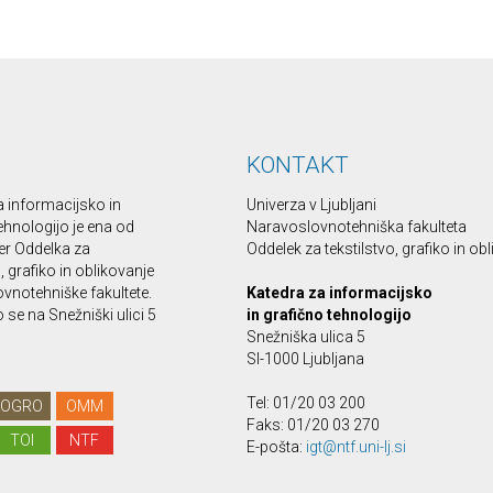
KONTAKT
a informacijsko in
Univerza v Ljubljani
ehnologijo je ena od
Naravoslovnotehniška fakulteta
er Oddelka za
Oddelek za tekstilstvo, grafiko in ob
o, grafiko in oblikovanje
vnotehniške fakultete.
Katedra za informacijsko
se na Snežniški ulici 5
in grafično tehnologijo
.
Snežniška ulica 5
SI-1000 Ljubljana
Tel: 01/20 03 200
OGRO
OMM
Faks: 01/20 03 270
TOI
NTF
E-pošta:
igt@ntf.uni-lj.si