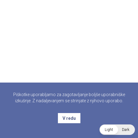
Piškotke uporabljamo za zagotavljanje boljše uporabniške
izkušnje. Z nadaljevanjem se strinjate z njihovo uporabo.
V redu
Light
Dark