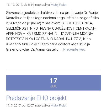
13. 10. 2017, ob 8.14
, napisal/-a
Matej Fister
Slovensko geološko društvo vabi na predavanje Dr. Vanje
Kastelic z Italijanskega nacionalnega inštituta za geofiziko
in vulkanologijo (INGV) z naslovom SEIZMOTEKTONIKA,
SEIZMIČNOST IN POTRESNA OGROŽENOST CENTRALNIH
APENINOV – KAJ SMO SE NAUČILI IZ ZADNJIH MOČNIH
POTRESOV IN KAJ OSTAJAJO NADALJNJI IZZIVI, ki bo
izvedeno tudi v okviru seminarja doktorskega študija
Grajeno okolje. Dr. Vanja Kastelic ...
Preberite več
17
JUL
Predavanje EHO projekt
17. 7. 2017, ob 12.07
, napisal/-a
Matej Fister