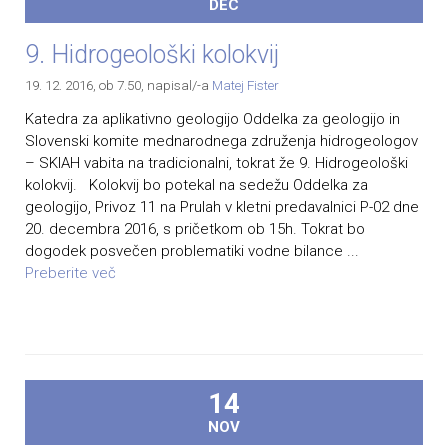
DEC
9. Hidrogeološki kolokvij
19. 12. 2016, ob 7.50
, napisal/-a
Matej Fister
Katedra za aplikativno geologijo Oddelka za geologijo in
Slovenski komite mednarodnega združenja hidrogeologov
– SKIAH vabita na tradicionalni, tokrat že 9. Hidrogeološki
kolokvij. Kolokvij bo potekal na sedežu Oddelka za
geologijo, Privoz 11 na Prulah v kletni predavalnici P-02 dne
20. decembra 2016, s pričetkom ob 15h. Tokrat bo
dogodek posvečen problematiki vodne bilance ...
Preberite več
14
NOV