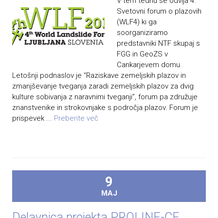
V tem tednu se odvija 4.
Svetovni forum o plazovih
(WLF4) ki ga
soorganiziramo
predstavniki NTF skupaj s
FGG in GeoZS v
Cankarjevem domu.
Letošnji podnaslov je “Raziskave zemeljskih plazov in
zmanjševanje tveganja zaradi zemeljskih plazov za dvig
kulture sobivanja z naravnimi tveganji”, forum pa združuje
znanstvenike in strokovnjake s področja plazov. Forum je
prispevek ...
Preberite več
9
MAJ
Delavnica projekta PROLINE-CE