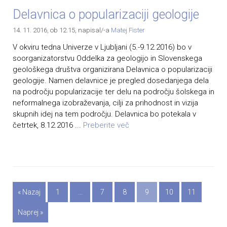
Delavnica o popularizaciji geologije
14. 11. 2016, ob 12.15
, napisal/-a
Matej Fister
V okviru tedna Univerze v Ljubljani (5.-9.12.2016) bo v
soorganizatorstvu Oddelka za geologijo in Slovenskega
geološkega društva organizirana Delavnica o popularizaciji
geologije. Namen delavnice je pregled dosedanjega dela
na področju popularizacije ter delu na področju šolskega in
neformalnega izobraževanja, cilji za prihodnost in vizija
skupnih idej na tem področju. Delavnica bo potekala v
četrtek, 8.12.2016 ...
Preberite več
« Nazaj
1
…
7
8
9
10
11
Naprej »