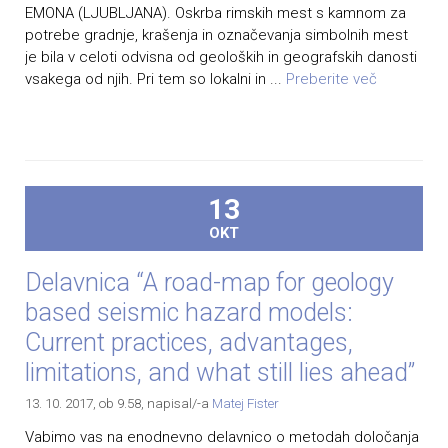
EMONA (LJUBLJANA). Oskrba rimskih mest s kamnom za
potrebe gradnje, krašenja in označevanja simbolnih mest
je bila v celoti odvisna od geoloških in geografskih danosti
vsakega od njih. Pri tem so lokalni in ...
Preberite več
13
OKT
Delavnica “A road-map for geology
based seismic hazard models:
Current practices, advantages,
limitations, and what still lies ahead”
13. 10. 2017, ob 9.58
, napisal/-a
Matej Fister
Vabimo vas na enodnevno delavnico o metodah določanja