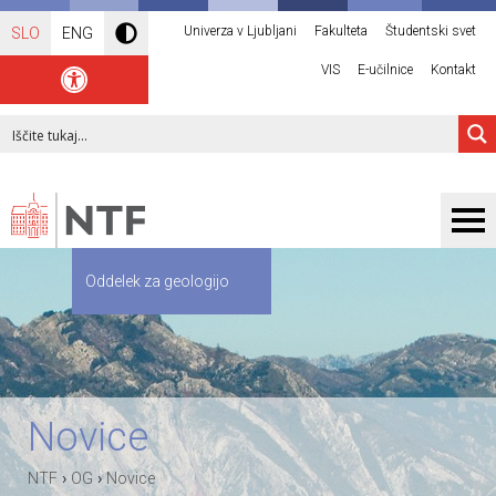
Univerza v Ljubljani
Fakulteta
Študentski svet
SLO
ENG
VIS
E-učilnice
Kontakt
Oddelek za geologijo
Novice
›
›
NTF
OG
Novice