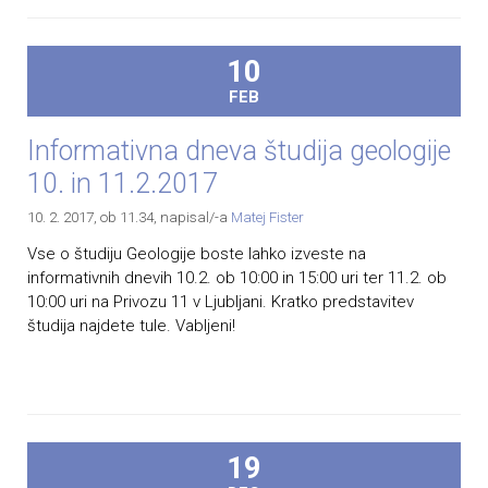
10
FEB
Informativna dneva študija geologije
10. in 11.2.2017
10. 2. 2017, ob 11.34
, napisal/-a
Matej Fister
Vse o študiju Geologije boste lahko izveste na
informativnih dnevih 10.2. ob 10:00 in 15:00 uri ter 11.2. ob
10:00 uri na Privozu 11 v Ljubljani. Kratko predstavitev
študija najdete tule. Vabljeni!
19