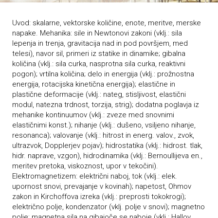
Uvod: skalarne, vektorske količine, enote, meritve, merske
napake. Mehanika: sile in Newtonovi zakoni (vklj.: sila
lepenja in trenja, gravitacija nad in pod površjem, med
telesi), navor sil, primeri iz statike in dinamike; gibalna
količina (vklj.: sila curka, nasprotna sila curka, reaktivni
pogon); vrtilna količina; delo in energija (vklj.: prožnostna
energija, rotacijska kinetična energija); elastične in
plastične deformacije (vklj.: nateg, stisljivost, elastični
modul, natezna trdnost, torzija, strig); dodatna poglavja iz
mehanike kontinuumov (vklj.: zveze med snovnimi
elastičnimi konst.); nihanje (vklj.: dušeno, vsiljeno nihanje,
resonanca); valovanje (vklj.: hitrost in energ. valov., zvok,
ultrazvok, Dopplerjev pojav); hidrostatika (vklj.: hidrost. tlak,
hidr. naprave, vzgon), hidrodinamika (vklj.: Bernoullijeva en.,
meritev pretoka, viskoznost, upor v tekočini).
Elektromagnetizem: električni naboj, tok (vklj.: elek.
upornost snovi, prevajanje v kovinah); napetost, Ohmov
zakon in Kirchoffova izreka (vklj.: preprosti tokokrogi);
električno polje, kondenzator (vklj. polje v snovi); magnetno
polje; magnetna sila na gibajoče se naboje (vklj.: Hallov