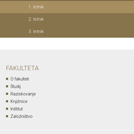
1. letnik
2. letnik
3. letnik
FAKULTETA
O fakulteti
Študij
Raziskovanje
Knjižnice
Inštitut
Založništvo