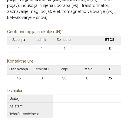
pojav); indukcija in njena uporaba (vklj.: transformator,
zaznavanje mag. polja); elektromagnetno valovanje (vklj.:
EM-valovanje v snovi).
Geotehnologija in okolje (UN)
Stopnja
Letnik
Semester
ETCS
1
1
1
5
Kontaktne ure
Predavanja
Seminarji
Vaje
Ostalo
Σ
45
0
30
0
75
Izvajalci
Učitelj
Asistent
Tehniški sodelavec