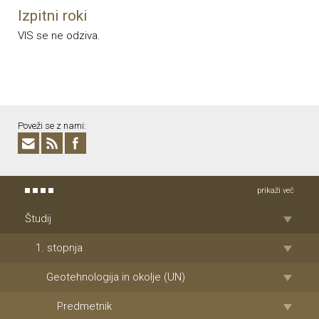
Izpitni roki
VIS se ne odziva.
Poveži se z nami:
prikaži več
Študij
1. stopnja
Geotehnologija in okolje (UN)
Predmetnik