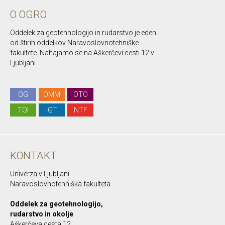
O OGRO
Oddelek za geotehnologijo in rudarstvo je eden
od štirih oddelkov Naravoslovnotehniške
fakultete. Nahajamo se na Aškerčevi cesti 12 v
Ljubljani.
OG
OMM
OTO
TOI
IGT
NTF
KONTAKT
Univerza v Ljubljani
Naravoslovnotehniška fakulteta
Oddelek za geotehnologijo,
rudarstvo in okolje
Aškerčeva cesta 12