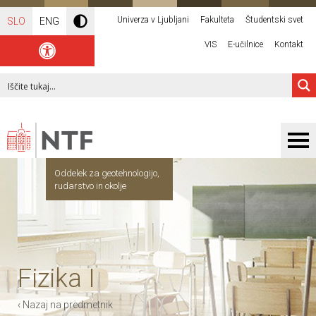
Univerza v Ljubljani
Fakulteta
Študentski svet
SLO
ENG
VIS
E-učilnice
Kontakt
Oddelek za geotehnologijo,
rudarstvo in okolje
Fizika I
‹ Nazaj na predmetnik