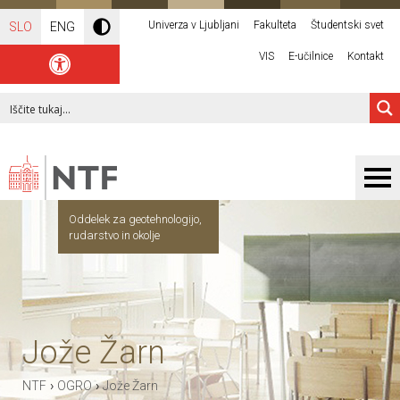
Univerza v Ljubljani
Fakulteta
Študentski svet
SLO
ENG
VIS
E-učilnice
Kontakt
Oddelek za geotehnologijo,
rudarstvo in okolje
Jože Žarn
›
›
NTF
OGRO
Jože Žarn