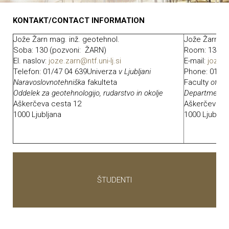
KONTAKT/CONTACT INFORMATION
Jože Žarn mag. inž. geotehnol.
Jože Žarn M.
Soba: 130 (pozvoni: ŽARN)
Room: 130
(
El. naslov:
joze.zarn@ntf.uni-lj.si
E-mail:
joze.z
Telefon: 01/47 04 639Univerza
v Ljubljani
Phone: 01/47
Naravoslovnotehniška
fakulteta
Faculty
of Na
Oddelek za geotehnologijo, rudarstvo in okolje
Department o
Aškerčeva cesta 12
Aškerčeva c
1000 Ljubljana
1000 Ljubljan
ŠTUDENTI