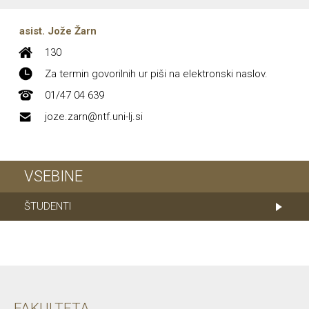
asist. Jože Žarn
130
Za termin govorilnih ur piši na elektronski naslov.
01/47 04 639
joze.zarn@ntf.uni-lj.si
VSEBINE
ŠTUDENTI
FAKULTETA