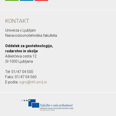
KONTAKT
Univerza v Ljubljani
Naravoslovnotehniška fakulteta
Oddelek za geotehnologijo,
rudarstvo in okolje
Aškerčeva cesta 12
SI-1000 Ljubljana
Tel: 01/47 04 500
Faks: 01/47 04 560
E-pošta:
ogro@ntf.uni-lj.si