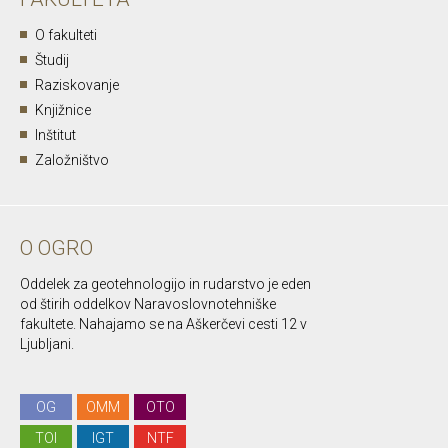
O fakulteti
Študij
Raziskovanje
Knjižnice
Inštitut
Založništvo
O OGRO
Oddelek za geotehnologijo in rudarstvo je eden
od štirih oddelkov Naravoslovnotehniške
fakultete. Nahajamo se na Aškerčevi cesti 12 v
Ljubljani.
OG
OMM
OTO
TOI
IGT
NTF