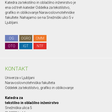
Katedra za tekstilno in oblačilno inženirstvo je
ena od treh kateder Oddelka za tekstilstvo,
grafiko in oblikovanje Naravoslovnotehniške
fakultete. Nahajamo se na Snežniški ulici 5 v
Ljubljani.
OG
OGRO
OMM
OTO
IGT
NTF
KONTAKT
Univerza v Ljubljani
Naravoslovnotehniška fakulteta
Oddelek za tekstilstvo, grafiko in oblikovanje
Katedra za
tekstilno in oblačilno inženirstvo
Snežniška ulica 5