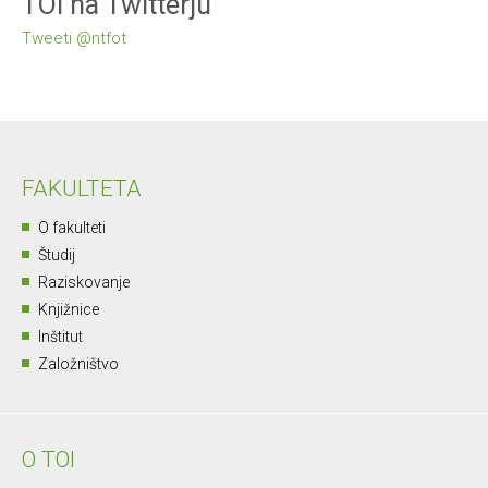
TOI na Twitterju
Tweeti @ntfot
FAKULTETA
O fakulteti
Študij
Raziskovanje
Knjižnice
Inštitut
Založništvo
O TOI