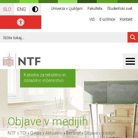
Univerza v Ljubljani
Fakulteta
Študentski svet
SLO
ENG
VIS
E-učilnice
Kontakt
Katedra za tekstilno in
oblačilno inženirstvo
Objave v medijih
›
›
›
›
›
NTF
TOI
O nas
Aktualno
Intranet
Objave v medijih