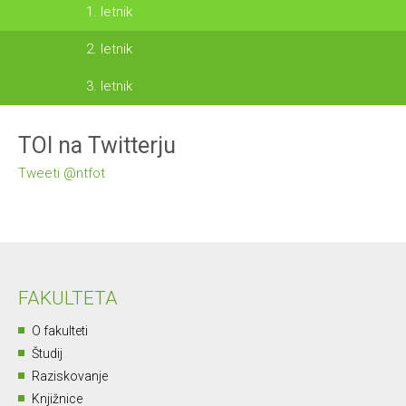
1. letnik
2. letnik
3. letnik
TOI na Twitterju
Tweeti @ntfot
FAKULTETA
O fakulteti
Študij
Raziskovanje
Knjižnice