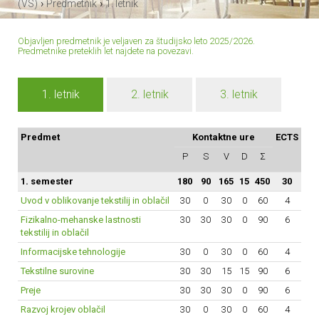
›
›
(VS)
Predmetnik
1. letnik
Objavljen predmetnik je veljaven za študijsko leto 2025/2026.
Predmetnike preteklih let najdete
na povezavi
.
1. letnik
2. letnik
3. letnik
Predmet
Kontaktne ure
ECTS
P
S
V
D
Σ
1. semester
180
90
165
15
450
30
Uvod v oblikovanje tekstilij in oblačil
30
0
30
0
60
4
Fizikalno-mehanske lastnosti
30
30
30
0
90
6
tekstilij in oblačil
Informacijske tehnologije
30
0
30
0
60
4
Tekstilne surovine
30
30
15
15
90
6
Preje
30
30
30
0
90
6
Razvoj krojev oblačil
30
0
30
0
60
4