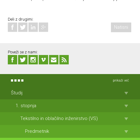
Deli z drugimi:
Natisni
Poveži se z nami:
prikaži več
Študij
1. stopnja
Tekstilno in oblačilno inženirstvo (VS)
Predmetnik