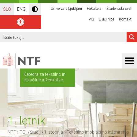
Univerza v Ljubljani
Fakulteta
Študentski svet
SLO
ENG
VIS
E-učilnice
Kontakt
Katedra za tekstilno in
oblačilno inženirstvo
1. letnik
›
›
›
›
NTF
TOI
Študij
1. stopnja
Tekstilno in oblačilno inženirstvo