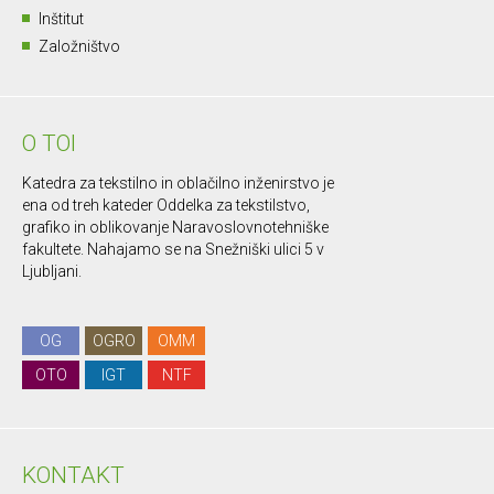
Inštitut
Založništvo
O TOI
Katedra za tekstilno in oblačilno inženirstvo je
ena od treh kateder Oddelka za tekstilstvo,
grafiko in oblikovanje Naravoslovnotehniške
fakultete. Nahajamo se na Snežniški ulici 5 v
Ljubljani.
OG
OGRO
OMM
OTO
IGT
NTF
KONTAKT