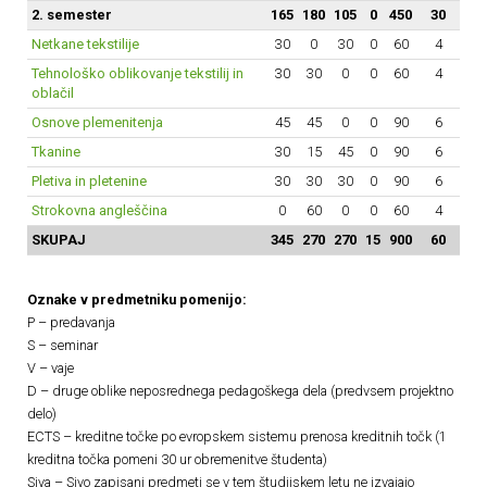
2. semester
165
180
105
0
450
30
Netkane tekstilije
30
0
30
0
60
4
Tehnološko oblikovanje tekstilij in
30
30
0
0
60
4
oblačil
Osnove plemenitenja
45
45
0
0
90
6
Tkanine
30
15
45
0
90
6
Pletiva in pletenine
30
30
30
0
90
6
Strokovna angleščina
0
60
0
0
60
4
SKUPAJ
345
270
270
15
900
60
Oznake v predmetniku pomenijo:
P – predavanja
S – seminar
V – vaje
D – druge oblike neposrednega pedagoškega dela (predvsem projektno
delo)
ECTS – kreditne točke po evropskem sistemu prenosa kreditnih točk (1
kreditna točka pomeni 30 ur obremenitve študenta)
Siva – Sivo zapisani predmeti se v tem študijskem letu ne izvajajo