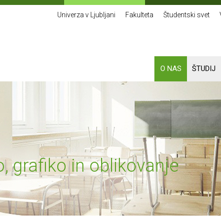
Univerza v Ljubljani
Fakulteta
Študentski svet
O NAS
ŠTUDIJ
, grafiko in oblikovanje