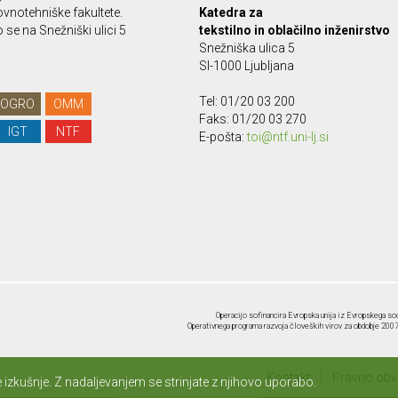
vnotehniške fakultete.
Katedra za
se na Snežniški ulici 5
tekstilno in oblačilno inženirstvo
.
Snežniška ulica 5
SI-1000 Ljubljana
Tel: 01/20 03 200
OGRO
OMM
Faks: 01/20 03 270
IGT
NTF
E-pošta:
toi@ntf.uni-lj.si
Operacijo sofinancira Evropska unija iz Evropskega soc
Operativnega programa razvoja človeških virov za obdobje 2007-
Kontakt
Pravno obve
izkušnje. Z nadaljevanjem se strinjate z njihovo uporabo.