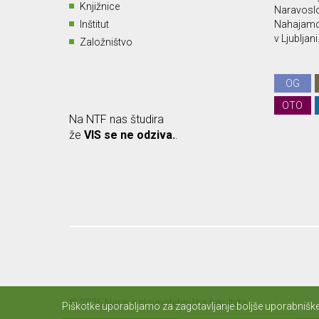
Knjižnice
Naravoslo
Inštitut
Nahajamo 
v Ljubljani
Založništvo
OG
OTO
Na NTF nas študira
že
VIS se ne odziva.
.
© 2026 Naravoslovnotehniška fakulteta.
Piškotke uporabljamo za zagotavljanje boljše uporabniške 