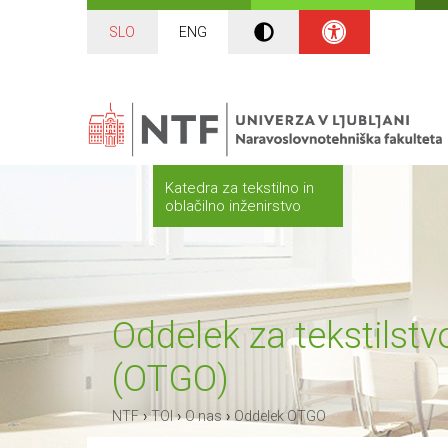
SLO
ENG
Katedra za tekstilno in
oblačilno inženirstvo
Oddelek za tekstilstvo
(OTGO)
›
›
›
NTF
TOI
O nas
Oddelek OTGO