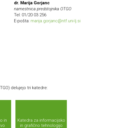
dr. Marija Gorjanc
namestnica predstojnika OTGO
Tel: 01/20 03 256
E-pošta:
marija.gorjanc@ntf.uni-lj.si
TGO) delujejo tri katedre:
o in
Katedra za informacijsko
tvo
in grafično tehnologijo