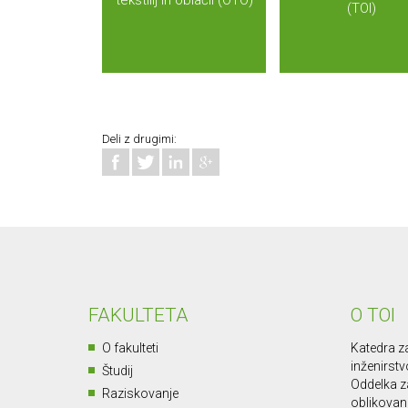
tekstilij in oblačil (OTO)
(TOI)
Deli z drugimi:
FAKULTETA
O TOI
O fakulteti
Katedra za
inženirstv
Študij
Oddelka za
Raziskovanje
oblikovan