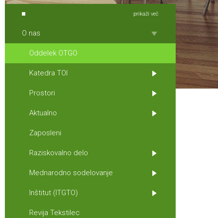
prikaži več
O nas
Oddelek OTGO
Katedra TOI
Prostori
Aktualno
Zaposleni
Raziskovalno delo
Mednarodno sodelovanje
Inštitut (ITGTO)
Revija Tekstilec