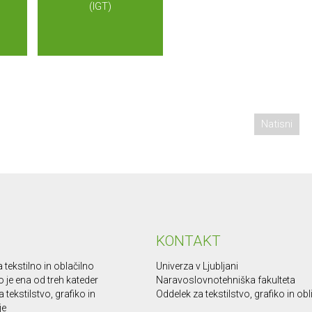
(IGT)
Natisni
KONTAKT
 tekstilno in oblačilno
Univerza v Ljubljani
o je ena od treh kateder
Naravoslovnotehniška fakulteta
 tekstilstvo, grafiko in
Oddelek za tekstilstvo, grafiko in ob
je