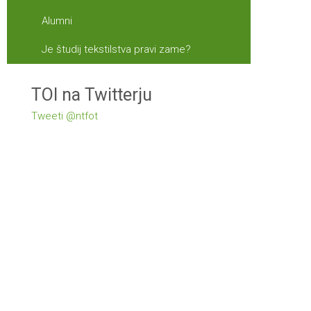
Alumni
Je študij tekstilstva pravi zame?
TOI na Twitterju
Tweeti @ntfot