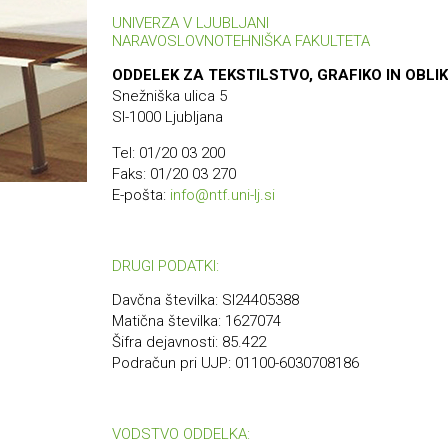
UNIVERZA V LJUBLJANI
NARAVOSLOVNOTEHNIŠKA FAKULTETA
ODDELEK ZA TEKSTILSTVO, GRAFIKO IN OBLI
Snežniška ulica 5
SI-1000 Ljubljana
Tel: 01/20 03 200
Faks: 01/20 03 270
E-pošta:
info@ntf.uni-lj.si
DRUGI PODATKI:
Davčna številka: SI24405388
Matična številka: 1627074
Šifra dejavnosti: 85.422
Podračun pri UJP: 01100-6030708186
VODSTVO ODDELKA: