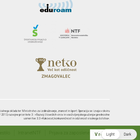
ialnega sklada ter Ministrstvo za izobraževanje, znanost in šport. Operacija se izvaja v okviru
2013, razvojne prioritete 3 : »Razvoj človeških virov in vseživljenjskega učenja«; prednostne
usmeritve 3.3 »Kakovost, konkurenčnost in odzivnost visokega šolstva«.
stilo
IntranetNTF
Prijava za zaposlene
Avtorji
V redu
Light
Dark