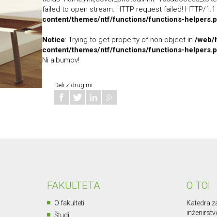
failed to open stream: HTTP request failed! HTTP/1.
content/themes/ntf/functions/functions-helpers.
Notice
: Trying to get property of non-object in
/web/h
content/themes/ntf/functions/functions-helpers.
Ni albumov!
Deli z drugimi:
FAKULTETA
O TOI
O fakulteti
Katedra za
inženirstv
Študij