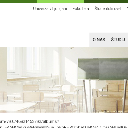
Univerza v Ljubljani
Fakulteta
Študentski svet
O NAS
ŠTUDIJ
.com/v9.0/46831453793/albums?
s_token=EAAHMMlKi7B8BAMAN3uVJnVbRHRtz2ba00MMs4ZCSaAGDVlI