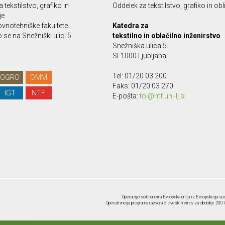
 tekstilstvo, grafiko in
Oddelek za tekstilstvo, grafiko in ob
je
vnotehniške fakultete.
Katedra za
se na Snežniški ulici 5
tekstilno in oblačilno inženirstvo
.
Snežniška ulica 5
SI-1000 Ljubljana
Tel: 01/20 03 200
OGRO
OMM
Faks: 01/20 03 270
IGT
NTF
E-pošta:
toi@ntf.uni-lj.si
Operacijo sofinancira Evropska unija iz Evropskega soc
Operativnega programa razvoja človeških virov za obdobje 2007-