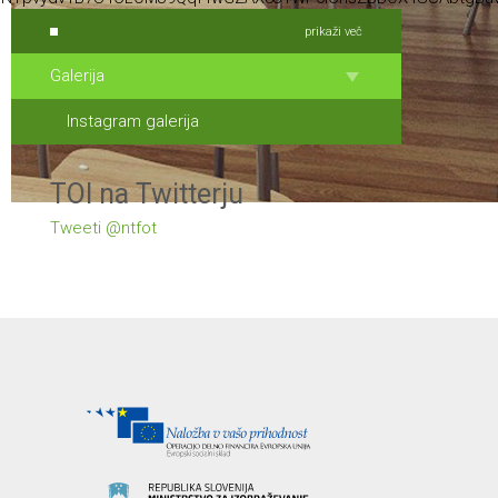
prikaži več
Galerija
Instagram galerija
TOI na Twitterju
Tweeti @ntfot