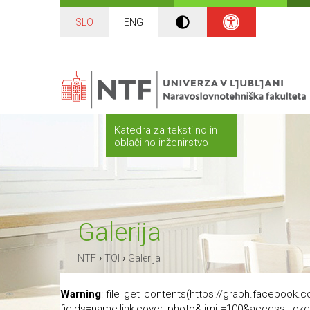
SLO
ENG
Katedra za tekstilno in
oblačilno inženirstvo
Galerija
›
›
NTF
TOI
Galerija
Warning
: file_get_contents(https://graph.facebook
fields=name,link,cover_photo&limit=100&acces