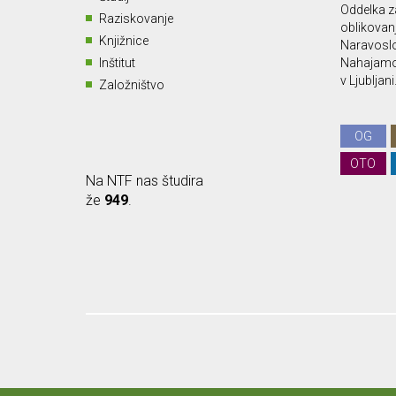
Oddelka za
Raziskovanje
oblikovan
Knjižnice
Naravoslo
Inštitut
Nahajamo 
v Ljubljani
Založništvo
OG
OTO
Na NTF nas študira
že
949
.