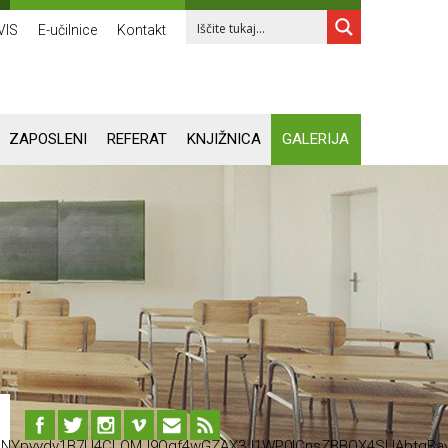
VIS
E-učilnice
Kontakt
ZAPOSLENI
REFERAT
KNJIŽNICA
GALERIJA
OBlNYpvydv1B7U4CLOMJ9Qqf4wGZAX3J1WP0ICnsZBBOX4SUAbtgBav