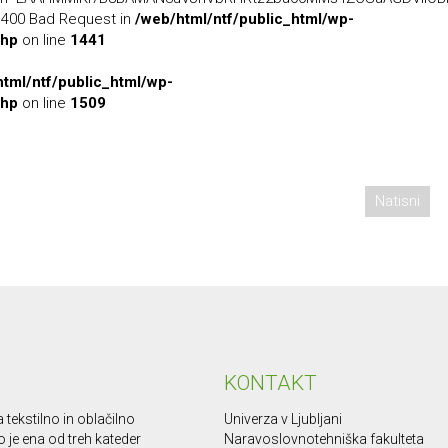
1 400 Bad Request in
/web/html/ntf/public_html/wp-
php
on line
1441
tml/ntf/public_html/wp-
php
on line
1509
Natisni
KONTAKT
 tekstilno in oblačilno
Univerza v Ljubljani
o je ena od treh kateder
Naravoslovnotehniška fakulteta