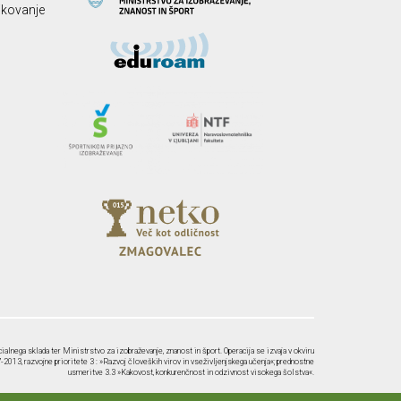
likovanje
ialnega sklada ter Ministrstvo za izobraževanje, znanost in šport. Operacija se izvaja v okviru
2013, razvojne prioritete 3 : »Razvoj človeških virov in vseživljenjskega učenja«; prednostne
usmeritve 3.3 »Kakovost, konkurenčnost in odzivnost visokega šolstva«.