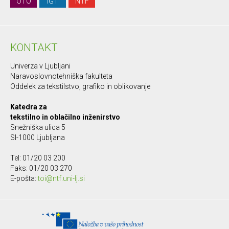
OTO
IGT
NTF
KONTAKT
Univerza v Ljubljani
Naravoslovnotehniška fakulteta
Oddelek za tekstilstvo, grafiko in oblikovanje
Katedra za
tekstilno in oblačilno inženirstvo
Snežniška ulica 5
SI-1000 Ljubljana
Tel: 01/20 03 200
Faks: 01/20 03 270
E-pošta:
toi@ntf.uni-lj.si