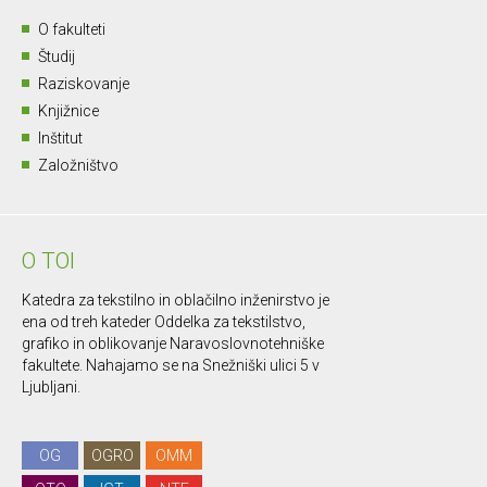
O fakulteti
Študij
Raziskovanje
Knjižnice
Inštitut
Založništvo
O TOI
Katedra za tekstilno in oblačilno inženirstvo je
ena od treh kateder Oddelka za tekstilstvo,
grafiko in oblikovanje Naravoslovnotehniške
fakultete. Nahajamo se na Snežniški ulici 5 v
Ljubljani.
OG
OGRO
OMM