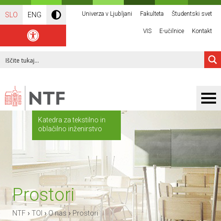
Univerza v Ljubljani
Fakulteta
Študentski svet
SLO
ENG
VIS
E-učilnice
Kontakt
Katedra za tekstilno in
oblačilno inženirstvo
Prostori
›
›
›
NTF
TOI
O nas
Prostori