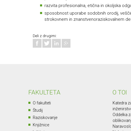
razvita profesionalna, etična in okoljska odg
sposobnost uporabe sodobnih orodij, veščin
strokovnem in znanstvenoraziskovalnem del
Deli z drugimi:
FAKULTETA
O TOI
O fakulteti
Katedra za
inženirstv
Študij
Oddelka za
Raziskovanje
oblikovan
Knjižnice
Naravoslo