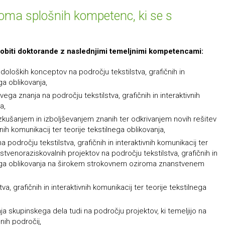
roma splošnih kompetenc, ki se s
sobiti doktorande z naslednjimi temeljnimi kompetencami:
oloških konceptov na področju tekstilstva, grafičnih in
ga oblikovanja,
ga znanja na področju tekstilstva, grafičnih in interaktivnih
a,
kušanjem in izboljševanjem znanih ter odkrivanjem novih rešitev
vnih komunikacij ter teorije tekstilnega oblikovanja,
področju tekstilstva, grafičnih in interaktivnih komunikacij ter
stvenoraziskovalnih projektov na področju tekstilstva, grafičnih in
ilnega oblikovanja na širokem strokovnem oziroma znanstvenem
tva, grafičnih in interaktivnih komunikacij ter teorije tekstilnega
a skupinskega dela tudi na področju projektov, ki temeljijo na
nih področij,