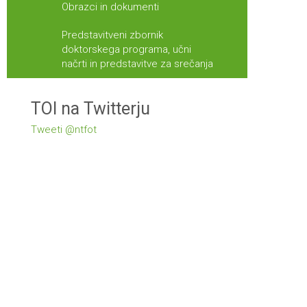
Obrazci in dokumenti
Predstavitveni zbornik
doktorskega programa, učni
načrti in predstavitve za srečanja
TOI na Twitterju
Tweeti @ntfot