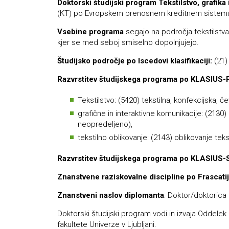
Doktorski študijski program Tekstilstvo, grafika 
(KT) po Evropskem prenosnem kreditnem sistem
Vsebine programa
segajo na področja tekstilstva,
kjer se med seboj smiselno dopolnjujejo.
Študijsko področje po Iscedovi klasifikaciji:
(21)
Razvrstitev študijskega programa po KLASIUS-
Tekstilstvo: (5420) tekstilna, konfekcijska, 
grafične in interaktivne komunikacije: (2130
neopredeljeno),
tekstilno oblikovanje: (2143) oblikovanje tekst
Razvrstitev študijskega programa po KLASIUS-
Znanstvene raziskovalne discipline po Frascatijev
Znanstveni naslov diplomanta
: Doktor/doktorica
Doktorski študijski program vodi in izvaja Oddelek 
fakultete Univerze v Ljubljani.