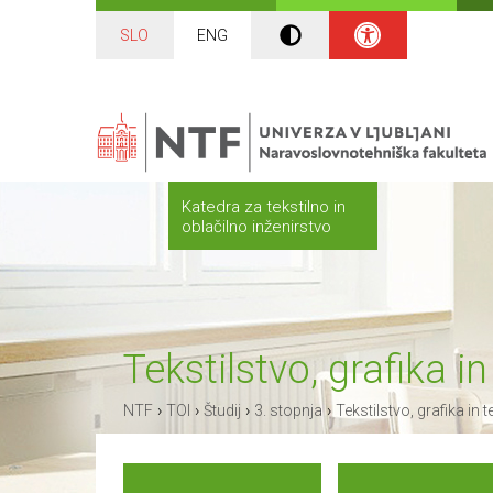
SLO
ENG
Katedra za tekstilno in
oblačilno inženirstvo
Tekstilstvo, grafika i
›
›
›
›
NTF
TOI
Študij
3. stopnja
Tekstilstvo, grafika in 