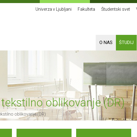
Univerza v Ljubljani
Fakulteta
Študentski svet
O NAS
ŠTUDIJ
n tekstilno oblikovanje (DR)
tekstilno oblikovanje (DR)