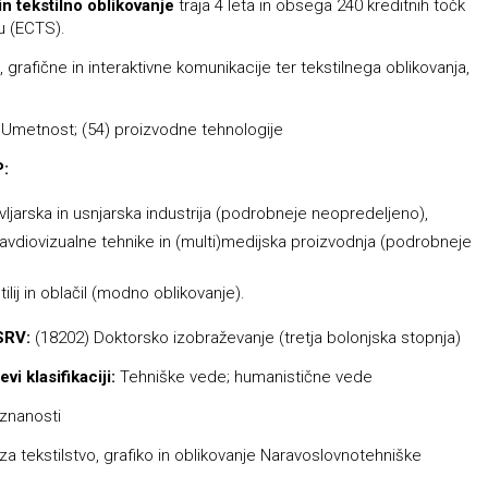
in tekstilno oblikovanje
traja 4 leta in obsega 240 kreditnih točk
u (ECTS).
 grafične in interaktivne komunikacije ter tekstilnega oblikovanja,
 Umetnost; (54) proizvodne tehnologije
P:
čevljarska in usnjarska industrija (podrobneje neopredeljeno),
) avdiovizualne tehnike in (multi)medijska proizvodnja (podrobneje
ilij in oblačil (modno oblikovanje).
SRV:
(18202) Doktorsko izobraževanje (tretja bolonjska stopnja)
i klasifikaciji:
Tehniške vede; humanistične vede
 znanosti
za tekstilstvo, grafiko in oblikovanje Naravoslovnotehniške