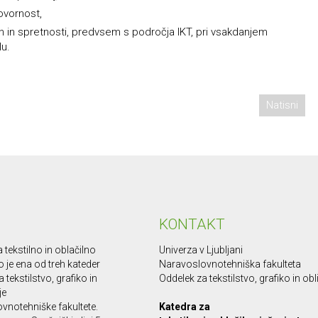
ovornost,
 in spretnosti, predvsem s področja IKT, pri vsakdanjem
u.
Natisni
KONTAKT
 tekstilno in oblačilno
Univerza v Ljubljani
o je ena od treh kateder
Naravoslovnotehniška fakulteta
 tekstilstvo, grafiko in
Oddelek za tekstilstvo, grafiko in ob
je
vnotehniške fakultete.
Katedra za