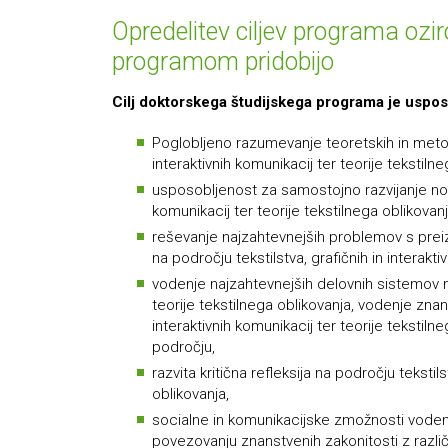
Opredelitev ciljev programa ozi
programom pridobijo
Cilj doktorskega študijskega programa je uspo
Poglobljeno razumevanje teoretskih in metod
interaktivnih komunikacij ter teorije tekstilne
usposobljenost za samostojno razvijanje nove
komunikacij ter teorije tekstilnega oblikovanj
reševanje najzahtevnejših problemov s preiz
na področju tekstilstva, grafičnih in interakti
vodenje najzahtevnejših delovnih sistemov na 
teorije tekstilnega oblikovanja, vodenje znan
interaktivnih komunikacij ter teorije tekst
področju,
razvita kritična refleksija na področju tekstils
oblikovanja,
socialne in komunikacijske zmožnosti vodenj
povezovanju znanstvenih zakonitosti z različ