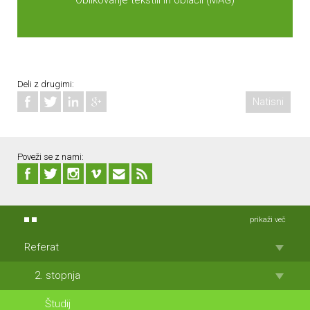
Oblikovanje tekstili in oblačil (MAG)
Deli z drugimi:
Natisni
Poveži se z nami:
prikaži več
Referat
2. stopnja
Študij