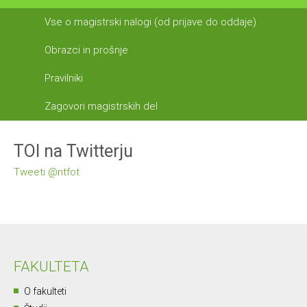
Vse o magistrski nalogi (od prijave do oddaje)
Obrazci in prošnje
Pravilniki
Zagovori magistrskih del
TOI na Twitterju
Tweeti @ntfot
FAKULTETA
O fakulteti