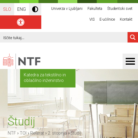
Univerza v Ljubljani
Fakulteta
Študentski svet
SLO
ENG
VIS
E-učilnice
Kontakt
Katedra za tekstilno in
oblačilno inženirstvo
Študij
›
›
›
›
NTF
TOI
Referat
2. stopnja
Študij