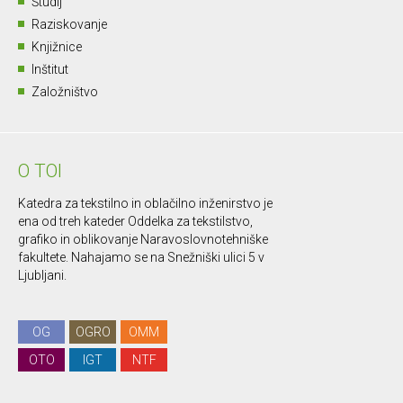
Študij
Raziskovanje
Knjižnice
Inštitut
Založništvo
O TOI
Katedra za tekstilno in oblačilno inženirstvo je
ena od treh kateder Oddelka za tekstilstvo,
grafiko in oblikovanje Naravoslovnotehniške
fakultete. Nahajamo se na Snežniški ulici 5 v
Ljubljani.
OG
OGRO
OMM
OTO
IGT
NTF