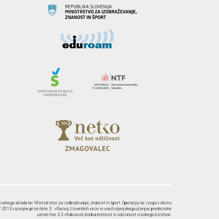
ialnega sklada ter Ministrstvo za izobraževanje, znanost in šport. Operacija se izvaja v okviru
2013, razvojne prioritete 3 : »Razvoj človeških virov in vseživljenjskega učenja«; prednostne
usmeritve 3.3 »Kakovost, konkurenčnost in odzivnost visokega šolstva«.