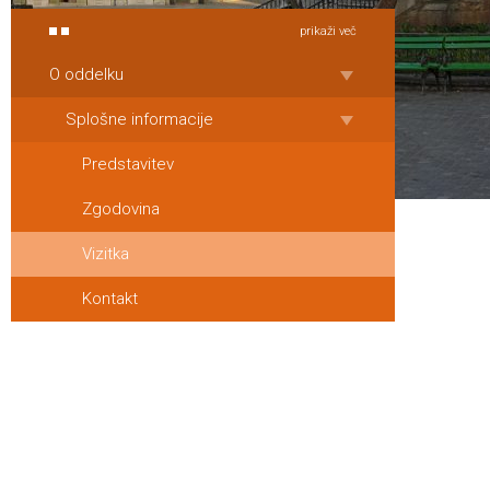
prikaži več
O oddelku
Splošne informacije
Predstavitev
Zgodovina
Vizitka
Kontakt