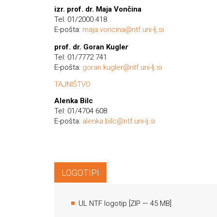
izr. prof. dr. Maja Vončina
Tel: 01/2000 418
E-pošta:
maja.voncina@ntf.uni-lj.si
prof. dr. Goran Kugle
r
Tel: 01/7772 741
E-pošta:
goran.kugler@ntf.uni-lj.si
TAJNIŠTVO
Alenka Bilc
Tel: 01/4704 608
E-pošta:
alenka.bilc@ntf.uni-lj.si
LOGOTIPI
UL NTF logotip
[
ZIP
— 45 MB]