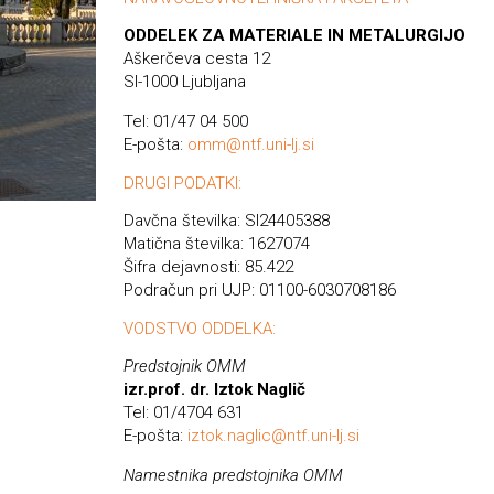
ODDELEK ZA MATERIALE IN METALURGIJO
Aškerčeva cesta 12
SI-1000 Ljubljana
Tel: 01/47 04 500
E-pošta:
omm@ntf.uni-lj.si
DRUGI PODATKI:
Davčna številka: SI24405388
Matična številka: 1627074
Šifra dejavnosti: 85.422
Podračun pri UJP: 01100-6030708186
VODSTVO ODDELKA:
Predstojnik OMM
izr.prof. dr. Iztok Naglič
Tel: 01/4704 631
E-pošta:
iztok.naglic@ntf.uni-lj.si
Namestnika predstojnika OMM