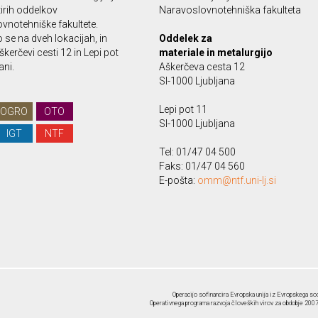
irih oddelkov
Naravoslovnotehniška fakulteta
vnotehniške fakultete.
se na dveh lokacijah, in
Oddelek za
škerčevi cesti 12 in Lepi pot
materiale in metalurgijo
ani.
Aškerčeva cesta 12
SI-1000 Ljubljana
Lepi pot 11
OGRO
OTO
SI-1000 Ljubljana
IGT
NTF
Tel: 01/47 04 500
Faks: 01/47 04 560
E-pošta:
omm@ntf.uni-lj.si
Operacijo sofinancira Evropska unija iz Evropskega soc
Operativnega programa razvoja človeških virov za obdobje 2007-