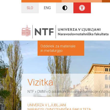
SLO
ENG
Oddelek za materiale
in metalurgijo
Vizitka
›
›
›
›
NTF
OMM
O oddelku
Splošne informacije
Vizitk
UNIVERZA V LJUBLJANI
NARAVOSLOVNOTEHNIŠKA FAKULTETA