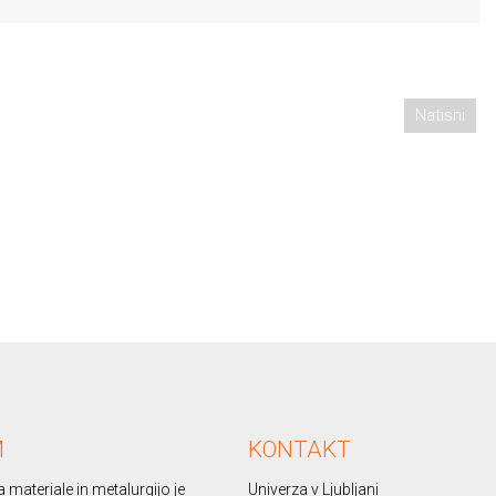
Natisni
M
KONTAKT
 materiale in metalurgijo je
Univerza v Ljubljani