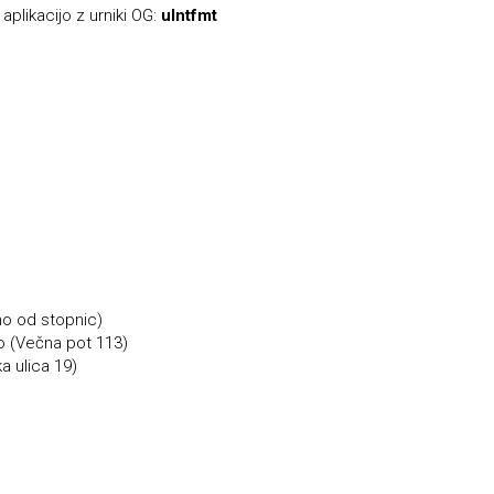
 aplikacijo z urniki OG:
ulntfmt
no od stopnic)
jo (Večna pot 113)
a ulica 19)