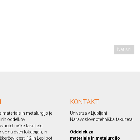
Natisni
M
KONTAKT
 materiale in metalurgijo je
Univerza v Ljubljani
irih oddelkov
Naravoslovnotehniška fakulteta
vnotehniške fakultete.
se na dveh lokacijah, in
Oddelek za
škerčevi cesti 12 in Lepi pot
materiale in metalurgijo