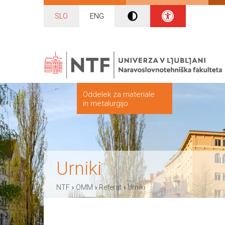
SLO
ENG
Oddelek za materiale
in metalurgijo
Urniki
›
›
›
NTF
OMM
Referat
Urniki