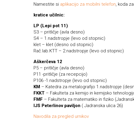
Namestite si
aplikacijo za mobilni telefon
, koda za
kratice učilnic:
LP (Lepi pot 11)
S3 – pritličje (avla desno)
S4 – 1.nadstropje (levo od stopnic)
klet – klet (desno od stopnic)
Rač.lab.KTT – 2.nadstropje (levo od stopnic)
Aškerčeva 12
P5 – pritličje (avla desno)
P11 -pritličje (za recepcijo)
P106 -1.nadstropje (levo od stopnic)
KM
– Katedra za metalografijo 1.nadstropje (des
FKKT
– Fakulteta za kemijo in kemijsko tehnologi
FMF
– Fakulteta za matematiko in fiziko (Jadransk
IJS Peterlinov paviljon
( Jadranska ulica 26)
Navodila za pregled urnikov