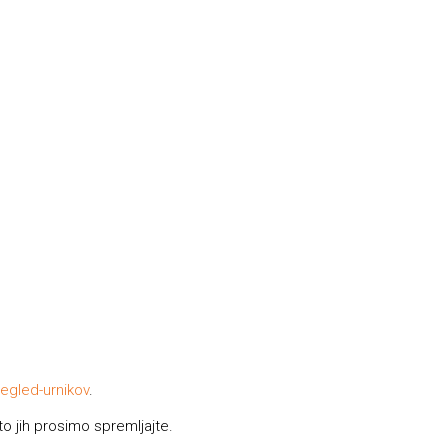
regled-urnikov
.
to jih prosimo spremljajte.