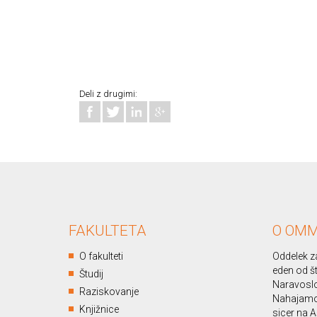
Deli z drugimi:
FAKULTETA
O OM
O fakulteti
Oddelek za
eden od št
Študij
Naravoslo
Raziskovanje
Nahajamo 
Knjižnice
sicer na A