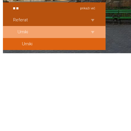
prikaži več
Referat
Urniki
Urniki