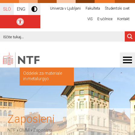
Univerza v Ljubljani
Fakulteta
Študentski svet
SLO
ENG
VIS
E-učilnice
Kontakt
Oddelek za materiale
in metalurgijo
Zaposleni
›
›
NTF
OMM
Zaposleni