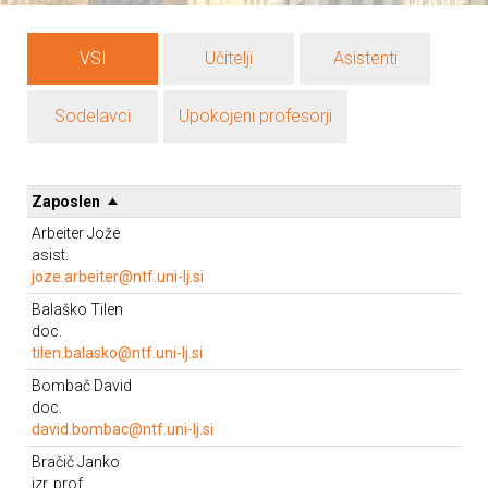
VSI
Učitelji
Asistenti
Sodelavci
Upokojeni profesorji
Zaposlen
Arbeiter Jože
asist.
joze.arbeiter@ntf.uni-lj.si
Telefon 01/ 20 00 412
Balaško Tilen
Prostor: 8B
doc.
Enota: KIM
tilen.balasko@ntf.uni-lj.si
Telefon 01/20 00 457
Bombač David
Prostor: LP 108
doc.
Govorilne ure: Po dogovoru.
david.bombac@ntf.uni-lj.si
Enota: KMPT
Telefon 01/20 00 411
Bračič Janko
Prostor: 205
izr. prof.