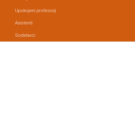
Upokojeni profesorji
Asistenti
Sodelavci