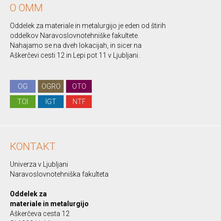
O OMM
Oddelek za materiale in metalurgijo je eden od štirih
oddelkov Naravoslovnotehniške fakultete.
Nahajamo se na dveh lokacijah, in sicer na
Aškerčevi cesti 12 in Lepi pot 11 v Ljubljani.
OG
OGRO
OTO
TOI
IGT
NTF
KONTAKT
Univerza v Ljubljani
Naravoslovnotehniška fakulteta
Oddelek za
materiale in metalurgijo
Aškerčeva cesta 12