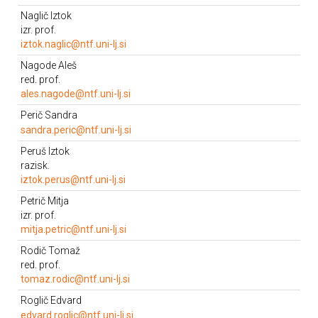
Enota: KL
Telefon 01/47 04 631
Naglič Iztok
Prostor: 122
izr. prof.
Osebna stran
Enota: KM
iztok.naglic@ntf.uni-lj.si
Telefon 01/47 04 631
Nagode Aleš
Prostor: 122
red. prof.
Enota: KM
ales.nagode@ntf.uni-lj.si
Telefon 01/20 00 433
Perič Sandra
Prostor: 112
sandra.peric@ntf.uni-lj.si
Enota: KIM
Telefon 01/20 00 416
Peruš Iztok
Prostor: LP 218
razisk.
Osebna stran
Enota: KTT
iztok.perus@ntf.uni-lj.si
Telefon 01/47 04 500
Petrič Mitja
Prostor: 111
izr. prof.
Enota: KPM
mitja.petric@ntf.uni-lj.si
Telefon 01/20 00 428
Rodič Tomaž
Prostor: 114
red. prof.
Govorilne ure: vsak prvi torek v mesecu ob 9.00
tomaz.rodic@ntf.uni-lj.si
Enota: KL
Telefon 01/20 00 444
Roglič Edvard
Prostor: 100
edvard.roglic@ntf.uni-lj.si