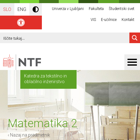
Univerza v Ljubljani
Fakulteta
Študentski svet
SLO
ENG
VIS
E-učilnice
Kontakt
Katedra za tekstilno in
oblačilno inženirstvo
Matematika 2
‹ Nazaj na predmetnik