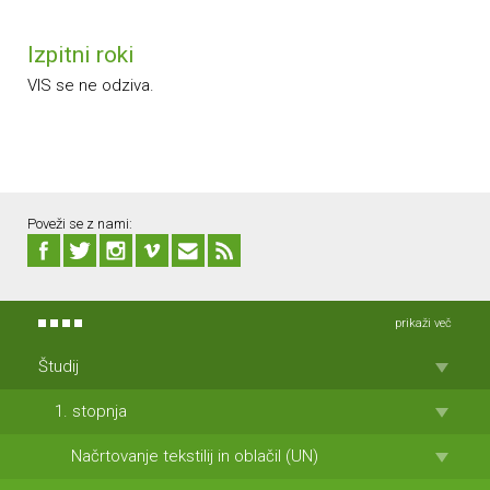
Izpitni roki
VIS se ne odziva.
Poveži se z nami:
prikaži več
Študij
1. stopnja
Načrtovanje tekstilij in oblačil (UN)