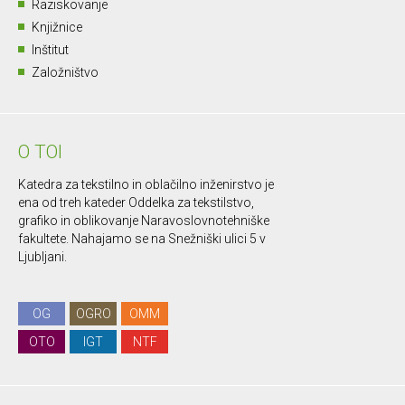
Raziskovanje
Knjižnice
Inštitut
Založništvo
O TOI
Katedra za tekstilno in oblačilno inženirstvo je
ena od treh kateder Oddelka za tekstilstvo,
grafiko in oblikovanje Naravoslovnotehniške
fakultete. Nahajamo se na Snežniški ulici 5 v
Ljubljani.
OG
OGRO
OMM
OTO
IGT
NTF