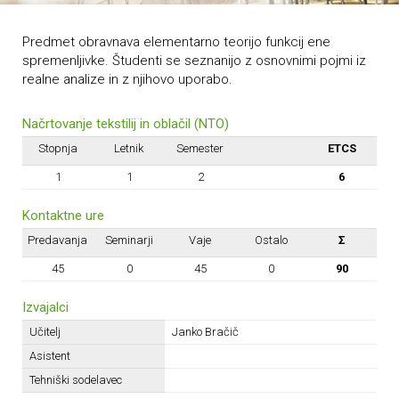
Predmet obravnava elementarno teorijo funkcij ene
spremenljivke. Študenti se seznanijo z osnovnimi pojmi iz
realne analize in z njihovo uporabo.
Načrtovanje tekstilij in oblačil (NTO)
Stopnja
Letnik
Semester
ETCS
1
1
2
6
Kontaktne ure
Predavanja
Seminarji
Vaje
Ostalo
Σ
45
0
45
0
90
Izvajalci
Učitelj
Janko Bračič
Asistent
Tehniški sodelavec