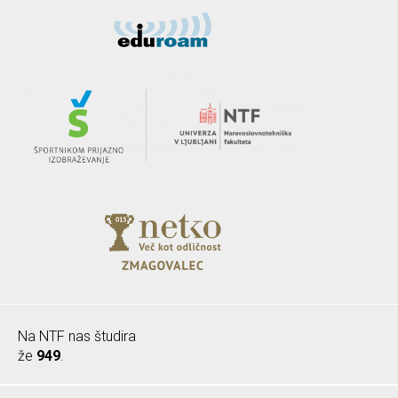
Na NTF nas študira
že
949
.