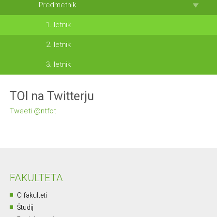
Predmetnik
1. letnik
2. letnik
3. letnik
TOI na Twitterju
Tweeti @ntfot
FAKULTETA
O fakulteti
Študij