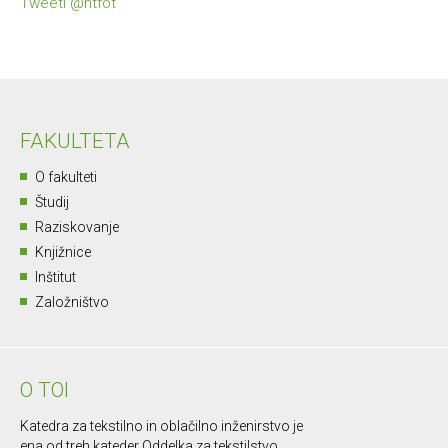
Tweeti @ntfot
FAKULTETA
O fakulteti
Študij
Raziskovanje
Knjižnice
Inštitut
Založništvo
O TOI
Katedra za tekstilno in oblačilno inženirstvo je
ena od treh kateder Oddelka za tekstilstvo,