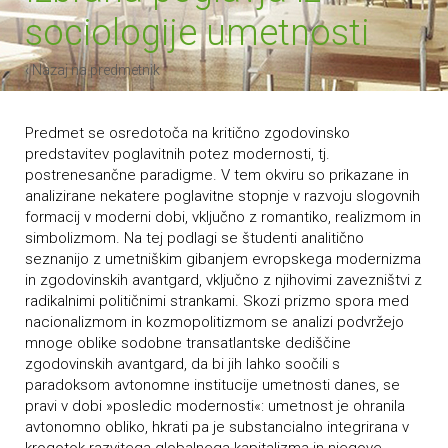
sociologije umetnosti
‹ Nazaj na predmetnik
Predmet se osredotoča na kritično zgodovinsko
predstavitev poglavitnih potez modernosti, tj.
postrenesančne paradigme. V tem okviru so prikazane in
analizirane nekatere poglavitne stopnje v razvoju slogovnih
formacij v moderni dobi, vključno z romantiko, realizmom in
simbolizmom. Na tej podlagi se študenti analitično
seznanijo z umetniškim gibanjem evropskega modernizma
in zgodovinskih avantgard, vključno z njihovimi zavezništvi z
radikalnimi političnimi strankami. Skozi prizmo spora med
nacionalizmom in kozmopolitizmom se analizi podvržejo
mnoge oblike sodobne transatlantske dediščine
zgodovinskih avantgard, da bi jih lahko soočili s
paradoksom avtonomne institucije umetnosti danes, se
pravi v dobi »posledic modernosti«: umetnost je ohranila
avtonomno obliko, hkrati pa je substancialno integrirana v