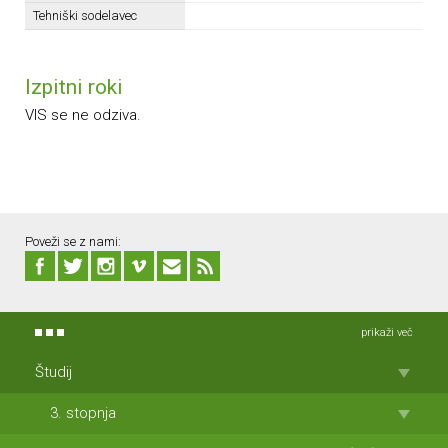
Tehniški sodelavec
Izpitni roki
VIS se ne odziva.
Poveži se z nami:
prikaži več
Študij
3. stopnja