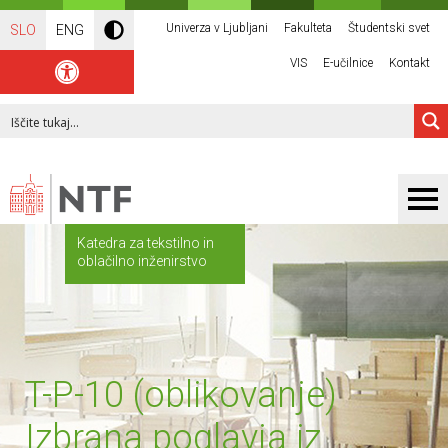
Univerza v Ljubljani
Fakulteta
Študentski svet
SLO
ENG
VIS
E-učilnice
Kontakt
Katedra za tekstilno in
oblačilno inženirstvo
T-P-10 (oblikovanje)
Izbrana poglavja iz