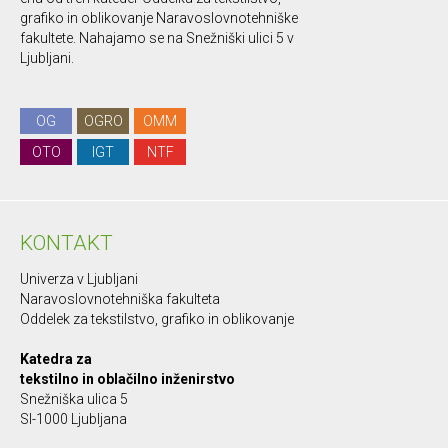
grafiko in oblikovanje Naravoslovnotehniške
fakultete. Nahajamo se na Snežniški ulici 5 v
Ljubljani.
OG
OGRO
OMM
OTO
IGT
NTF
KONTAKT
Univerza v Ljubljani
Naravoslovnotehniška fakulteta
Oddelek za tekstilstvo, grafiko in oblikovanje
Katedra za
tekstilno in oblačilno inženirstvo
Snežniška ulica 5
SI-1000 Ljubljana