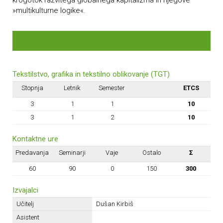
krogotok razvitega globalnega kapitalizma in njegove
»multikulturne logike«.
Tekstilstvo, grafika in tekstilno oblikovanje (TGT)
Stopnja
Letnik
Semester
ETCS
3
1
1
10
3
1
2
10
Kontaktne ure
Predavanja
Seminarji
Vaje
Ostalo
Σ
60
90
0
150
300
Izvajalci
Učitelj
Dušan Kirbiš
Asistent