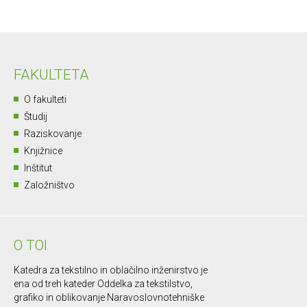
FAKULTETA
O fakulteti
Študij
Raziskovanje
Knjižnice
Inštitut
Založništvo
O TOI
Katedra za tekstilno in oblačilno inženirstvo je
ena od treh kateder Oddelka za tekstilstvo,
grafiko in oblikovanje Naravoslovnotehniške