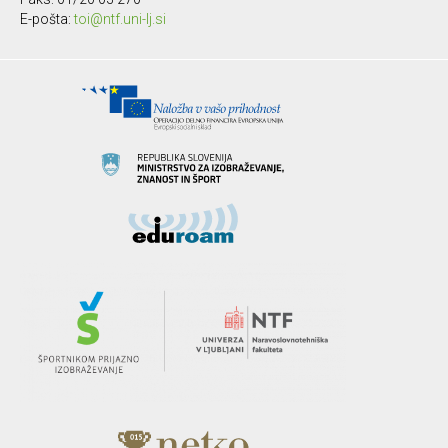
E-pošta:
toi@ntf.uni-lj.si