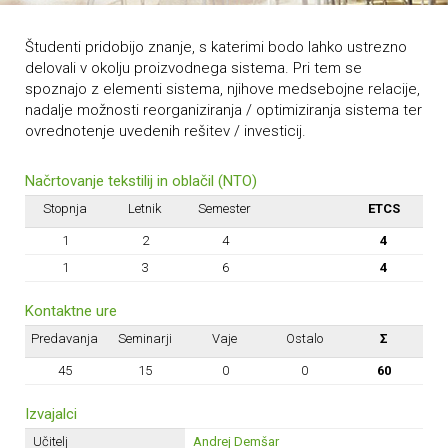
Študenti pridobijo znanje, s katerimi bodo lahko ustrezno
delovali v okolju proizvodnega sistema. Pri tem se
spoznajo z elementi sistema, njihove medsebojne relacije,
nadalje možnosti reorganiziranja / optimiziranja sistema ter
ovrednotenje uvedenih rešitev / investicij.
Načrtovanje tekstilij in oblačil (NTO)
Stopnja
Letnik
Semester
ETCS
1
2
4
4
1
3
6
4
Kontaktne ure
Predavanja
Seminarji
Vaje
Ostalo
Σ
45
15
0
0
60
Izvajalci
Učitelj
Andrej Demšar