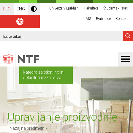
Univerza v Ljubljani
Fakulteta
Študentski svet
SLO
ENG
VIS
E-učilnice
Kontakt
Katedra za tekstilno in
oblačilno inženirstvo
Upravljanje proizvodnje
‹ Nazaj na predmetnik