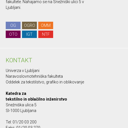
fakultete. Nahajamo se na Snežniški ulici 5 v
Ljubljani.
OG
OGRO
OMM
OTO
IGT
NTF
KONTAKT
Univerza v Ljubljani
Naravoslovnotehniška fakulteta
Oddelek za tekstilstvo, grafiko in oblikovanje
Katedra za
tekstilno in oblačilno inženirstvo
Snežniška ulica 5
SI-1000 Ljubljana
Tel: 01/20 03 200
Faks: 01/20 03 270