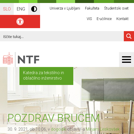
Univerza v Ljubljani
Fakulteta
Študentski svet
SLO
ENG
VIS
E-učilnice
Kontakt
Katedra za tekstilno in
oblačilno inženirstvo
POZDRAV BRUCEM
30. 9. 2021, ob 10.06, v
dogodki
objavil/-a
Mirjam Leskovšek