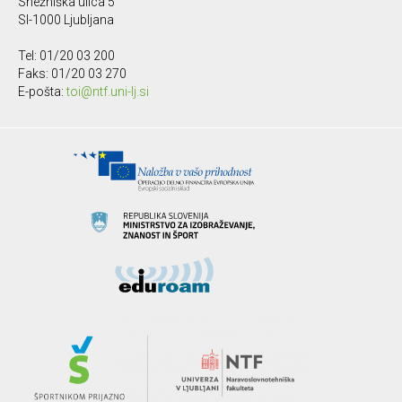
Snežniška ulica 5
SI-1000 Ljubljana
Tel: 01/20 03 200
Faks: 01/20 03 270
E-pošta:
toi@ntf.uni-lj.si