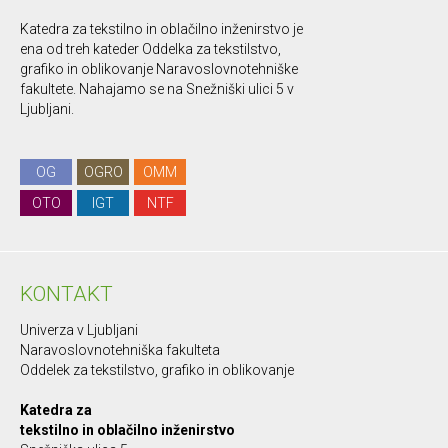
Katedra za tekstilno in oblačilno inženirstvo je
ena od treh kateder Oddelka za tekstilstvo,
grafiko in oblikovanje Naravoslovnotehniške
fakultete. Nahajamo se na Snežniški ulici 5 v
Ljubljani.
OG
OGRO
OMM
OTO
IGT
NTF
KONTAKT
Univerza v Ljubljani
Naravoslovnotehniška fakulteta
Oddelek za tekstilstvo, grafiko in oblikovanje
Katedra za
tekstilno in oblačilno inženirstvo