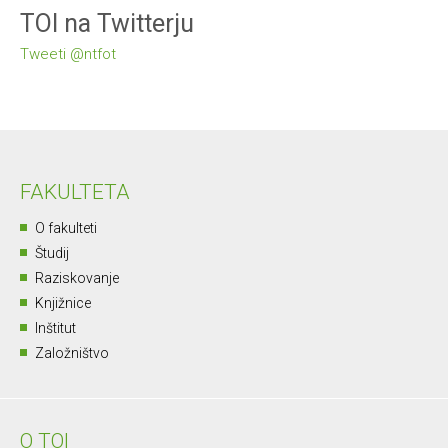
TOI na Twitterju
Tweeti @ntfot
FAKULTETA
O fakulteti
Študij
Raziskovanje
Knjižnice
Inštitut
Založništvo
O TOI