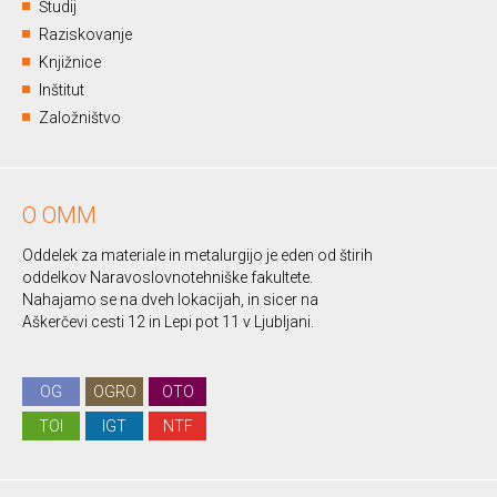
Študij
Raziskovanje
Knjižnice
Inštitut
Založništvo
O OMM
Oddelek za materiale in metalurgijo je eden od štirih
oddelkov Naravoslovnotehniške fakultete.
Nahajamo se na dveh lokacijah, in sicer na
Aškerčevi cesti 12 in Lepi pot 11 v Ljubljani.
OG
OGRO
OTO
TOI
IGT
NTF