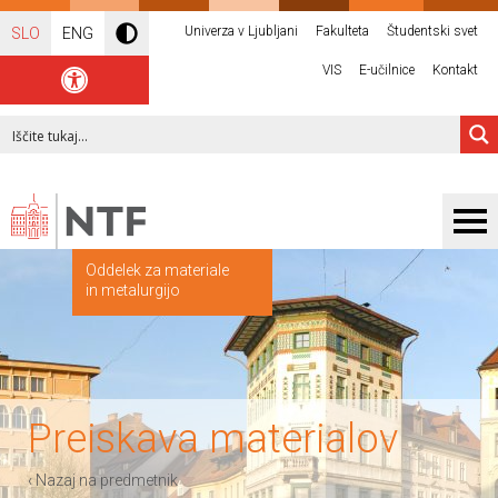
Univerza v Ljubljani
Fakulteta
Študentski svet
SLO
ENG
VIS
E-učilnice
Kontakt
Oddelek za materiale
in metalurgijo
Preiskava materialov
‹ Nazaj na predmetnik