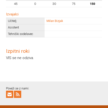
45
0
30
75
150
Izvajalci
Učitelj
Milan Bizjak
Asistent
Tehniški sodelavec
Izpitni roki
VIS se ne odziva.
Poveži se z nami: