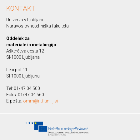
KONTAKT
Univerza v Ljubljani
Naravoslovnotehniška fakulteta
Oddelek za
materiale in metalurgijo
Aškerčeva cesta 12
SI-1000 Ljubljana
Lepi pot 11
SI-1000 Ljubljana
Tel: 01/47 04 500
Faks: 01/47 04 560
E-pošta:
omm@ntf.uni-lj.si