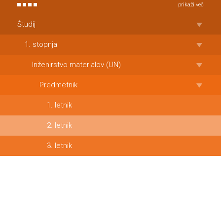
prikaži več
Študij
1. stopnja
Inženirstvo materialov (UN)
Predmetnik
1. letnik
2. letnik
3. letnik