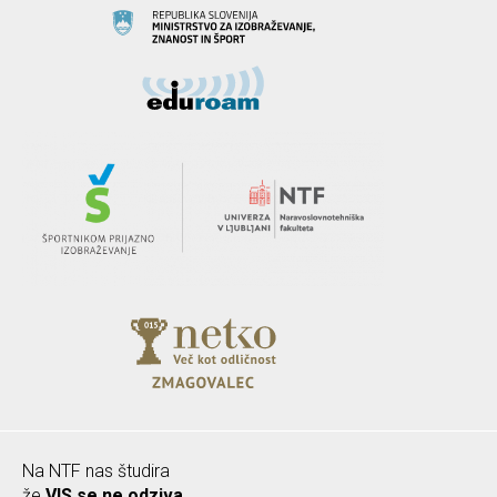
Na NTF nas študira
že
VIS se ne odziva.
.