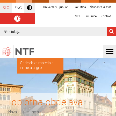
Univerza v Ljubljani
Fakulteta
Študentski svet
SLO
ENG
VIS
E-učilnice
Kontakt
Oddelek za materiale
in metalurgijo
Toplotna obdelava
‹ Nazaj na predmetnik