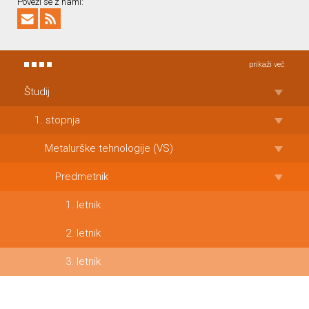
Poveži se z nami:
prikaži več
Študij
1. stopnja
Metalurške tehnologije (VS)
Predmetnik
1. letnik
2. letnik
3. letnik