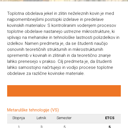
Toplotna obdelava jekel in zlitin neželeznih kovin je med
najpomembnejšimi postopki izdelave in predelave
kovinskih materialov. S kontroliranim vodenjem procesov
toplotne obdelave nastanejo ustrezne mikrostrukture, ki
vplivajo na mehanske in tehnološke lastnosti polizdelkov in
izdelkov. Namen predmeta je, da se študenti naučijo
osnovnih teoretičnih strukturnih in mikrostrukturnih
sprememb v kovinah in zlitinah in da teoretično znanje
lahko prenesejo v prakso. Cilj predmeta je, da študenti
lahko samostojno načrtujejo in vodijo procese toplotne
obdelave za različne kovinske materiale.
Metarulške tehnologije (VS)
Stopnja
Letnik
Semester
ETCS
1
3
5
5