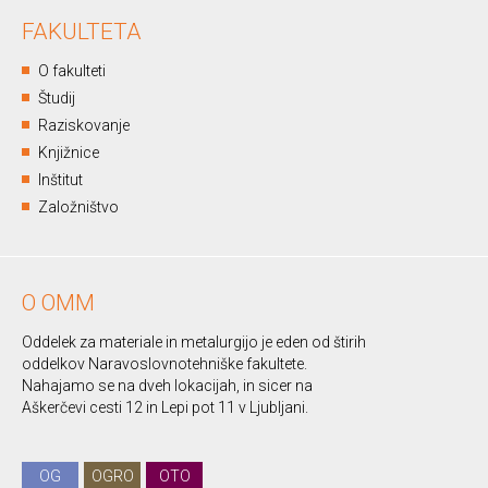
FAKULTETA
O fakulteti
Študij
Raziskovanje
Knjižnice
Inštitut
Založništvo
O OMM
Oddelek za materiale in metalurgijo je eden od štirih
oddelkov Naravoslovnotehniške fakultete.
Nahajamo se na dveh lokacijah, in sicer na
Aškerčevi cesti 12 in Lepi pot 11 v Ljubljani.
OG
OGRO
OTO