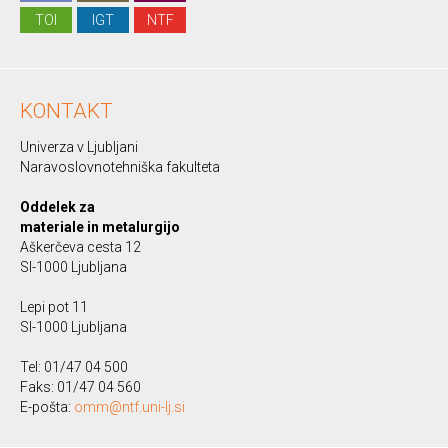
TOI
IGT
NTF
KONTAKT
Univerza v Ljubljani
Naravoslovnotehniška fakulteta
Oddelek za
materiale in metalurgijo
Aškerčeva cesta 12
SI-1000 Ljubljana
Lepi pot 11
SI-1000 Ljubljana
Tel: 01/47 04 500
Faks: 01/47 04 560
E-pošta:
omm@ntf.uni-lj.si