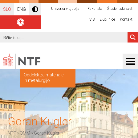
Univerza v Ljubljani
Fakulteta
Študentski svet
SLO
ENG
VIS
E-učilnice
Kontakt
Oddelek za materiale
in metalurgijo
Goran Kugler
›
›
NTF
OMM
Goran Kugler