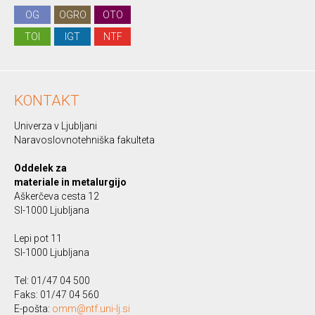
OG
OGRO
OTO
TOI
IGT
NTF
KONTAKT
Univerza v Ljubljani
Naravoslovnotehniška fakulteta
Oddelek za
materiale in metalurgijo
Aškerčeva cesta 12
SI-1000 Ljubljana
Lepi pot 11
SI-1000 Ljubljana
Tel: 01/47 04 500
Faks: 01/47 04 560
E-pošta:
omm@ntf.uni-lj.si