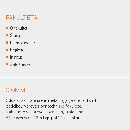
FAKULTETA
O fakulteti
Študij
Raziskovanje
Knjižnice
Inštitut
Založništvo
O OMM
Oddelek za materiale in metalurgijo je eden od štirih
oddelkov Naravoslovnotehniške fakultete.
Nahajamo se na dveh lokacijah, in sicer na
Aškerčevi cesti 12 in Lepi pot 11 v Ljubljani.