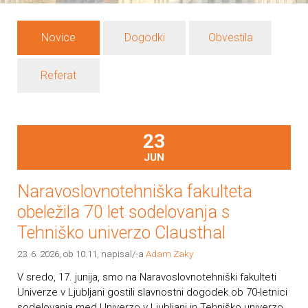
Novice
Dogodki
Obvestila
Referat
23
JUN
Naravoslovnotehniška fakulteta
obeležila 70 let sodelovanja s
Tehniško univerzo Clausthal
23. 6. 2026, ob 10.11
, napisal/-a
Adam Zaky
V sredo, 17. junija, smo na Naravoslovnotehniški fakulteti
Univerze v Ljubljani gostili slavnostni dogodek ob 70-letnici
sodelovanja med Univerzo v Ljubljani in Tehniško univerzo