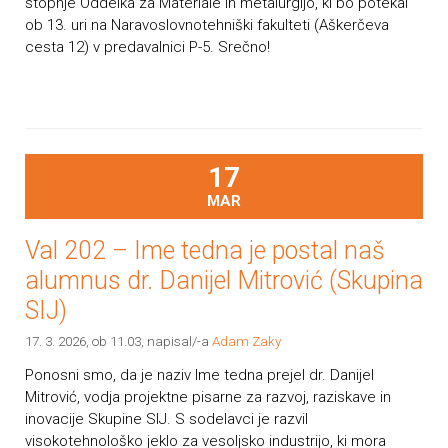
stopnje Oddelka za Materiale in metalurgijo, ki bo potekal
ob 13. uri na Naravoslovnotehniški fakulteti (Aškerčeva
cesta 12) v predavalnici P-5. Srečno!
17
MAR
Val 202 – Ime tedna je postal naš
alumnus dr. Danijel Mitrović (Skupina
SIJ)
17. 3. 2026, ob 11.03
, napisal/-a
Adam Zaky
Ponosni smo, da je naziv Ime tedna prejel dr. Danijel
Mitrović, vodja projektne pisarne za razvoj, raziskave in
inovacije Skupine SIJ. S sodelavci je razvil
visokotehnološko jeklo za vesoljsko industrijo, ki mora