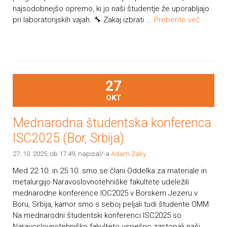
najsodobnejšo opremo, ki jo naši študentje že uporabljajo
pri laboratorijskih vajah. 🔧 Zakaj izbrati ...
Preberite več
27
OKT
Mednarodna študentska konferenca
ISC2025 (Bor, Srbija)
27. 10. 2025, ob 17.49
, napisal/-a
Adam Zaky
Med 22.10. in 25.10. smo se člani Oddelka za materiale in
metalurgijo Naravoslovnotehniške fakultete udeležili
mednarodne konference IOC2025 v Borskem Jezeru v
Boru, Srbija, kamor smo s seboj peljali tudi študente OMM.
Na mednarodni študentski konferenci ISC2025 so
Naravoslovnotehniško fakulteto uspešno zastopali naši