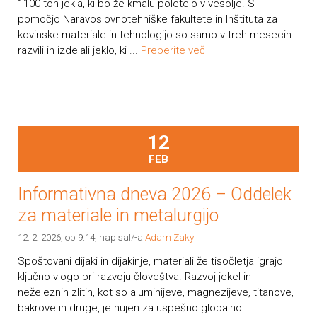
1100 ton jekla, ki bo že kmalu poletelo v vesolje. S
pomočjo Naravoslovnotehniške fakultete in Inštituta za
kovinske materiale in tehnologijo so samo v treh mesecih
razvili in izdelali jeklo, ki ...
Preberite več
12
FEB
Informativna dneva 2026 – Oddelek
za materiale in metalurgijo
12. 2. 2026, ob 9.14
, napisal/-a
Adam Zaky
Spoštovani dijaki in dijakinje, materiali že tisočletja igrajo
ključno vlogo pri razvoju človeštva. Razvoj jekel in
neželeznih zlitin, kot so aluminijeve, magnezijeve, titanove,
bakrove in druge, je nujen za uspešno globalno