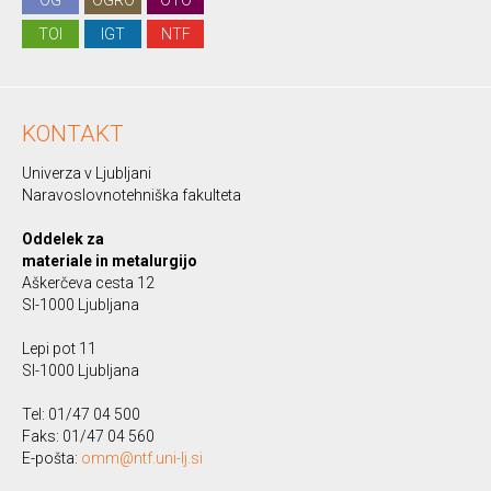
OG
OGRO
OTO
TOI
IGT
NTF
KONTAKT
Univerza v Ljubljani
Naravoslovnotehniška fakulteta
Oddelek za
materiale in metalurgijo
Aškerčeva cesta 12
SI-1000 Ljubljana
Lepi pot 11
SI-1000 Ljubljana
Tel: 01/47 04 500
Faks: 01/47 04 560
E-pošta:
omm@ntf.uni-lj.si