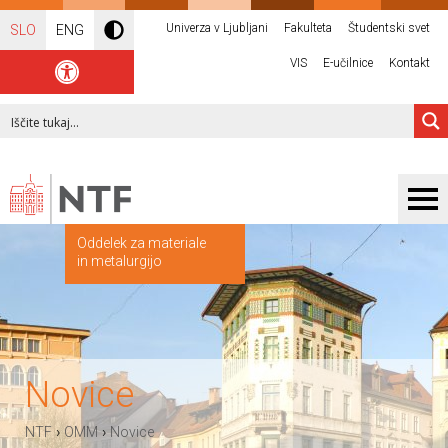
Univerza v Ljubljani
Fakulteta
Študentski svet
SLO
ENG
VIS
E-učilnice
Kontakt
Oddelek za materiale
in metalurgijo
Novice
›
›
NTF
OMM
Novice