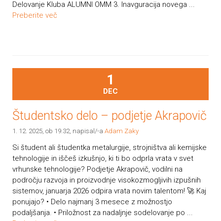
Delovanje Kluba ALUMNI OMM 3. Inavguracija novega ...
Preberite več
1
DEC
Študentsko delo – podjetje Akrapovič
1. 12. 2025, ob 19.32
, napisal/-a
Adam Zaky
Si študent ali študentka metalurgije, strojništva ali kemijske
tehnologije in iščeš izkušnjo, ki ti bo odprla vrata v svet
vrhunske tehnologije? Podjetje Akrapovič, vodilni na
področju razvoja in proizvodnje visokozmogljivih izpušnih
sistemov, januarja 2026 odpira vrata novim talentom! 🚀 Kaj
ponujajo? • Delo najmanj 3 mesece z možnostjo
podaljšanja. • Priložnost za nadaljnje sodelovanje po ...