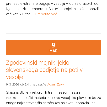
prenesti ekstremne pogoje v vesolju – od zelo visokih do
izjemno nizkih temperatur. V okviru projekta so že dobavili
več kot 500 ton ...
Preberite več
9
MAR
Zgodovinski mejnik: jeklo
slovenskega podjetja na poti v
vesolje
9. 3. 2026, ob 9.44
, napisal/-a
Adam Zaky
Skupina SIJ je v rekordnih treh mesecih razvila
visokotehnološki material za novo vesoljsko plovilo in bo za
enega najzahtevnejših naročnikov na svetu dobavila kar