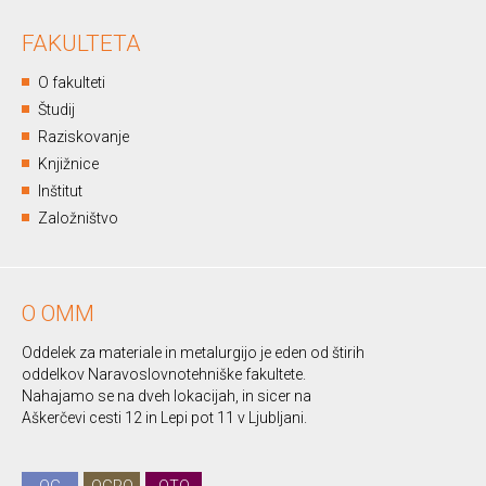
FAKULTETA
O fakulteti
Študij
Raziskovanje
Knjižnice
Inštitut
Založništvo
O OMM
Oddelek za materiale in metalurgijo je eden od štirih
oddelkov Naravoslovnotehniške fakultete.
Nahajamo se na dveh lokacijah, in sicer na
Aškerčevi cesti 12 in Lepi pot 11 v Ljubljani.