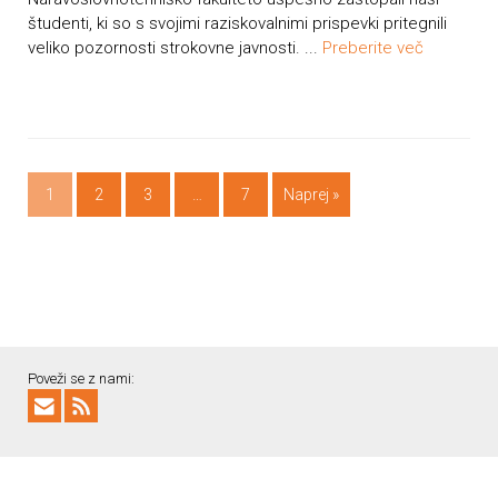
študenti, ki so s svojimi raziskovalnimi prispevki pritegnili
veliko pozornosti strokovne javnosti. ...
Preberite več
1
2
3
…
7
Naprej »
Poveži se z nami: