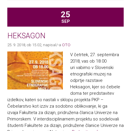
25
SEP
HEKSAGON
25. 9. 2018, ob 15.02
, napisal/-a
OTO
V četrtek, 27. septembra
2018, vas ob 18.00
uri vabimo v Slovenski
etnografski muzej na
odprtje razstave
Heksagon, kjer so čebele
doma ter predstavitev
izdelkov, kateri so nastali v sklopu projekta PKP –
Čebelarstvo kot izziv za sodobno oblikovanje, ki ga
izvaja Fakulteta za dizajn, pridružena članica Univerze na
Primorskem. V interdisciplinarnem projektu so sodelovali
študenti Fakultete za dizajn, pridružene članice Univerze na