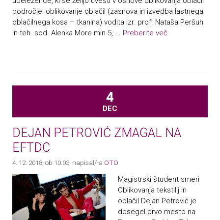
udeležence, ki se želijo uvesti v osnove oblikovanja oblačil
področje: oblikovanje oblačil (zasnova in izvedba lastnega
oblačilnega kosa – tkanina) vodita izr. prof. Nataša Peršuh
in teh. sod. Alenka More min 5, ...
Preberite več
4
DEC
DEJAN PETROVIĆ ZMAGAL NA
EFTDC
4. 12. 2018, ob 10.03
, napisal/-a
OTO
Magistrski študent smeri
Oblikovanja tekstilij in
oblačil Dejan Petrović je
dosegel prvo mesto na