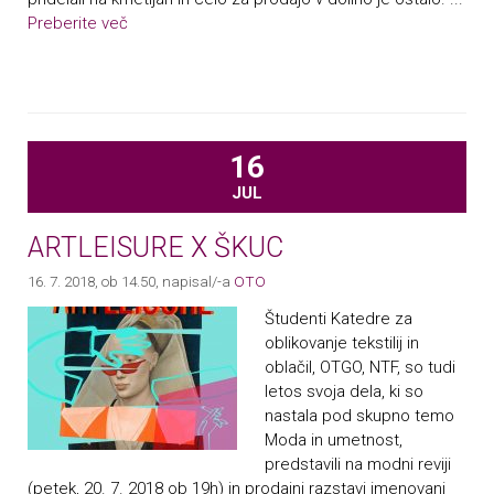
Preberite več
16
JUL
ARTLEISURE X ŠKUC
16. 7. 2018, ob 14.50
, napisal/-a
OTO
Študenti Katedre za
oblikovanje tekstilij in
oblačil, OTGO, NTF, so tudi
letos svoja dela, ki so
nastala pod skupno temo
Moda in umetnost,
predstavili na modni reviji
(petek, 20. 7. 2018 ob 19h) in prodajni razstavi imenovani