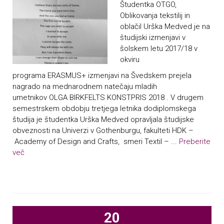
Študentka OTGO,
Oblikovanja tekstilij in
oblačil Urška Medved je na
študijski izmenjavi v
šolskem letu 2017/18 v
okviru
programa ERASMUS+ izmenjavi na Švedskem prejela
nagrado na mednarodnem natečaju mladih
umetnikov OLGA BIRKFELTS KONSTPRIS 2018 . V drugem
semestrskem obdobju tretjega letnika dodiplomskega
študija je študentka Urška Medved opravljala študijske
obveznosti na Univerzi v Gothenburgu, fakulteti HDK –
Academy of Design and Crafts, smeri Textil – ...
Preberite
več
20