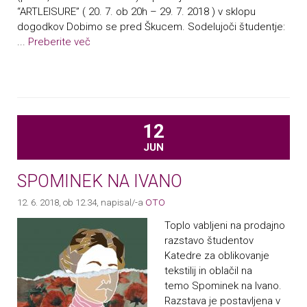
“ARTLEISURE” ( 20. 7. ob 20h – 29. 7. 2018 ) v sklopu
dogodkov Dobimo se pred Škucem. Sodelujoči študentje:
...
Preberite več
12
JUN
SPOMINEK NA IVANO
12. 6. 2018, ob 12.34
, napisal/-a
OTO
Toplo vabljeni na prodajno
razstavo študentov
Katedre za oblikovanje
tekstilij in oblačil na
temo Spominek na Ivano.
Razstava je postavljena v