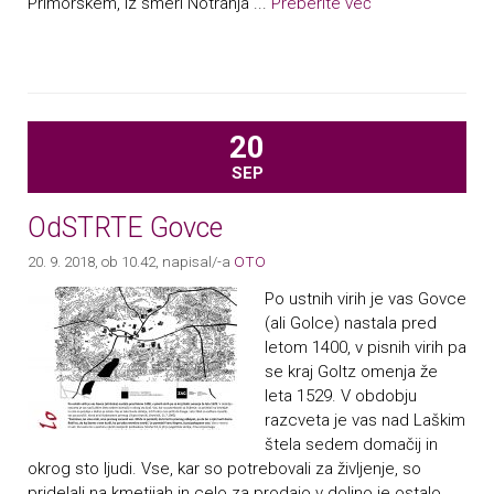
Primorskem, iz smeri Notranja ...
Preberite več
20
SEP
OdSTRTE Govce
20. 9. 2018, ob 10.42
, napisal/-a
OTO
Po ustnih virih je vas Govce
(ali Golce) nastala pred
letom 1400, v pisnih virih pa
se kraj Goltz omenja že
leta 1529. V obdobju
razcveta je vas nad Laškim
štela sedem domačij in
okrog sto ljudi. Vse, kar so potrebovali za življenje, so
pridelali na kmetijah in celo za prodajo v dolino je ostalo. ...