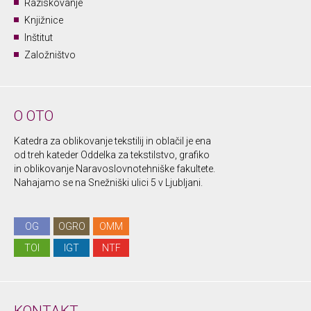
Raziskovanje
Knjižnice
Inštitut
Založništvo
O OTO
Katedra za oblikovanje tekstilij in oblačil je ena
od treh kateder Oddelka za tekstilstvo, grafiko
in oblikovanje Naravoslovnotehniške fakultete.
Nahajamo se na Snežniški ulici 5 v Ljubljani.
OG
OGRO
OMM
TOI
IGT
NTF