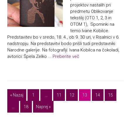
projektov nastalih pri
predmetu Oblikovanje
tekstilij (OTO 1, 2, 3 in
OTOM 1), Spominki na
temo Ivane Kobilce.
Predstavitev bo v sredo, 18. 4., ob 9. 30 uri, v Risalnici v 6.
nadstropju. Na predstavitvi bodo prišli tudi predstavniki
Narodne galerije. Na fotografiji: Ivana Kobilca na čokoladi,
avtorici: Špela Zelko ...
Preberite več
« Nazaj
1
…
11
12
13
14
15
…
18
Naprej »