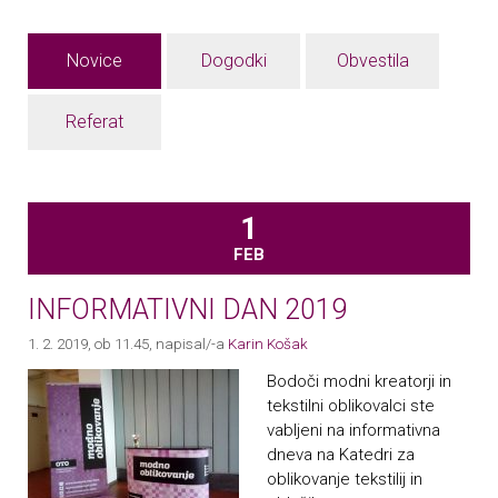
Novice
Dogodki
Obvestila
Referat
1
FEB
INFORMATIVNI DAN 2019
1. 2. 2019, ob 11.45
, napisal/-a
Karin Košak
Bodoči modni kreatorji in
tekstilni oblikovalci ste
vabljeni na informativna
dneva na Katedri za
oblikovanje tekstilij in