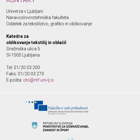
KONTAKT
Univerza v Ljubljani
Naravoslovnotehniška fakulteta
Oddelek za tekstilstvo, grafiko in oblikovanje
Katedra za
oblikovanje tekstilij in oblačil
Snežniška ulica 5
SI-1000 Ljubljana
Tel: 01/20 03 200
Faks: 01/20 03 270
E-pošta:
oto@ntf.uni-lj.si