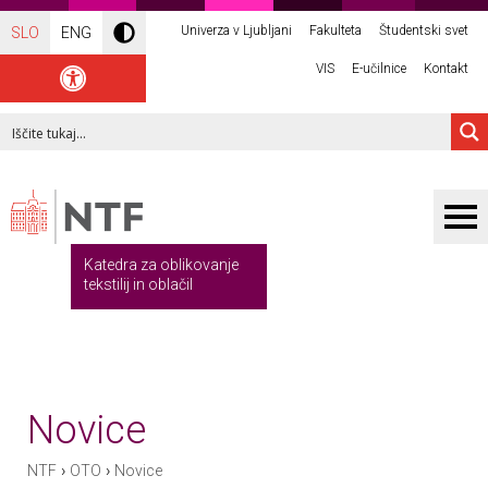
Univerza v Ljubljani
Fakulteta
Študentski svet
SLO
ENG
VIS
E-učilnice
Kontakt
Katedra za oblikovanje
tekstilij in oblačil
Novice
›
›
NTF
OTO
Novice