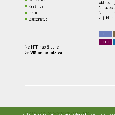
Raziskovanje
oblikovan
Knjižnice
Naravoslo
Inštitut
Nahajamo 
v Ljubljani
Založništvo
OG
OTO
Na NTF nas študira
že
VIS se ne odziva.
.
© 2026 Naravoslovnotehniška fakulteta.
Piškotke uporabljamo za zagotavljanje boljše uporabniške 