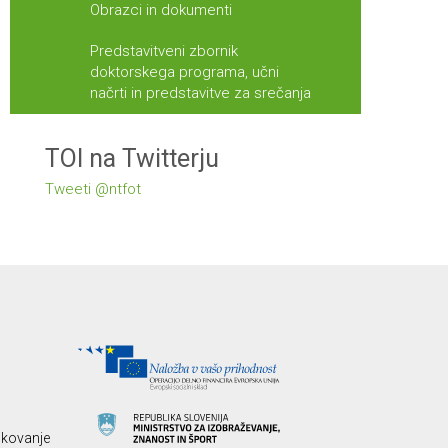
Obrazci in dokumenti
Predstavitveni zbornik
doktorskega programa, učni
načrti in predstavitve za srečanja
TOI na Twitterju
Tweeti @ntfot
likovanje