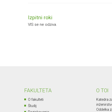
Izpitni roki
VIS se ne odziva.
FAKULTETA
O TOI
O fakulteti
Katedra za
inženirstv
Študij
Oddelka za