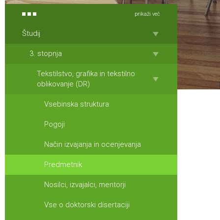
prikaži več
Študij
3. stopnja
Tekstilstvo, grafika in tekstilno
oblikovanje (DR)
Vsebinska struktura
Pogoji
Način izvajanja in ocenjevanja
Predmetnik
Nosilci, izvajalci, mentorji
Vse o doktorski disertaciji