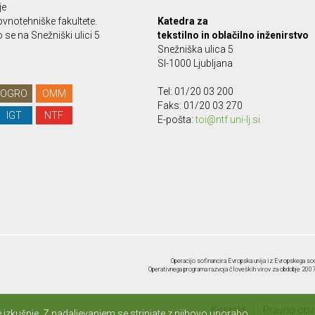
je
vnotehniške fakultete.
Katedra za
se na Snežniški ulici 5
tekstilno in oblačilno inženirstvo
.
Snežniška ulica 5
SI-1000 Ljubljana
Tel: 01/20 03 200
OGRO
OMM
Faks: 01/20 03 270
IGT
NTF
E-pošta:
toi@ntf.uni-lj.si
Operacijo sofinancira Evropska unija iz Evropskega soc
Operativnega programa razvoja človeških virov za obdobje 2007-
Kontakt
Pravno obve
izkušnje. Z nadaljevanjem se strinjate z njihovo uporabo.