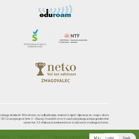
ialnega sklada ter Ministrstvo za izobraževanje, znanost in šport. Operacija se izvaja v okviru
2013, razvojne prioritete 3 : »Razvoj človeških virov in vseživljenjskega učenja«; prednostne
usmeritve 3.3 »Kakovost, konkurenčnost in odzivnost visokega šolstva«.
stilo
IntranetNTF
Prijava za zaposlene
Avtorji
V redu
Light
Dark