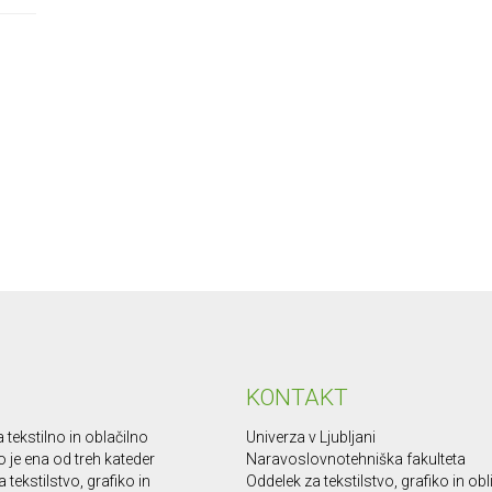
KONTAKT
 tekstilno in oblačilno
Univerza v Ljubljani
o je ena od treh kateder
Naravoslovnotehniška fakulteta
 tekstilstvo, grafiko in
Oddelek za tekstilstvo, grafiko in ob