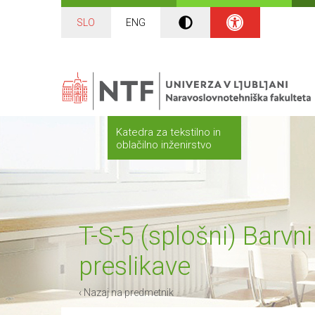
SLO
ENG
Katedra za tekstilno in
oblačilno inženirstvo
T-S-5 (splošni) Barvn
preslikave
‹ Nazaj na predmetnik