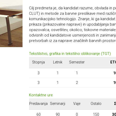
Cilj predmeta je, da kandidat razume, obvlada in
CLUT) in metode za barvne preslikave med različni
komunikacijsko tehnologijo. Znanje, ki ga kandida
prikaza (prikazovalne naprave) in upodabljanja bar
opazovalca, osvetlitev, okolico, tiskovne materiale,
odvisnih od kandidatove usmerjenosti in zanimanja.
pretvorbah iz za naprave značilnih barvnih prosto
Tekstilstvo, grafika in tekstilno oblikovanje (TGT)
Stopnja
Letnik
Semester
ET
3
1
1
1
3
1
2
1
Kontaktne ure
Predavanja
Seminarji
Vaje
Ostalo
60
90
0
150
3