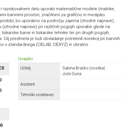
 pri raziskovalnem delu uporabi matematične modele (matrike,
mi barvnimi prostori, značilnimi za grafično in medijsko
t pridobi, bo uporabno na področju zajema (vhodne naprave),
v (izhodne naprave) pri različnih pogojih uporabe glede na
 tiskarske barve in tiskarske tehnike ter pri drugih pogojih,
 Cilj predmeta je tudi obvladanje potrebnih korekcij pri barvnih
rov v standardnega (CIELAB, CIEXYZ) in obratno.
Izvajalci
CS
Učitelj
Sabina Bračko (nosilka)
Jože Guna
0
Asistent
0
Tehniški sodelavec
Σ
00