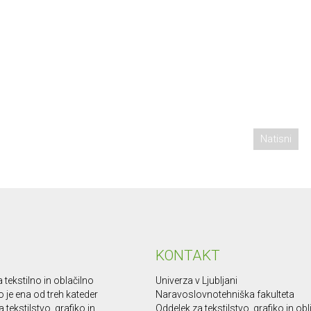
Natisni
KONTAKT
 tekstilno in oblačilno
Univerza v Ljubljani
o je ena od treh kateder
Naravoslovnotehniška fakulteta
 tekstilstvo, grafiko in
Oddelek za tekstilstvo, grafiko in ob