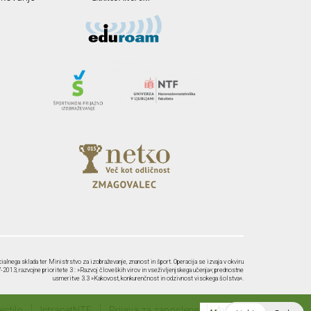
ialnega sklada ter Ministrstvo za izobraževanje, znanost in šport. Operacija se izvaja v okviru
2013, razvojne prioritete 3 : »Razvoj človeških virov in vseživljenjskega učenja«; prednostne
usmeritve 3.3 »Kakovost, konkurenčnost in odzivnost visokega šolstva«.
stilo
IntranetNTF
Prijava za zaposlene
Avtorji