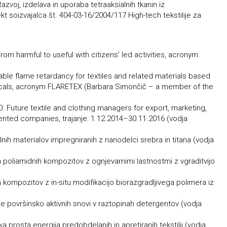
zvoj, izdelava in uporaba tetraaksialnih tkanin iz
ekt soizvajalca št. 404-03-16/2004/117 High-tech tekstilije za
From harmful to useful with citizens’ led activities, acronym
e flame retardancy for textiles and related materials based
icals, acronym FLARETEX (Barbara Simončič – a member of the
Future textile and clothing managers for export, marketing,
riented companies, trajanje: 1.12.2014–30.11.2016 (vodja
lnih materialov impregniranih z nanodelci srebra in titana (vodja
h poliamidnih kompozitov z ognjevarnimi lastnostmi z vgraditvijo
h kompozitov z in-situ modifikacijo biorazgradljivega polimera iz
ije površinsko aktivnih snovi v raztopinah detergentov (vodja
a prosta energija predobdelanih in apretiranih tekstilij (vodja