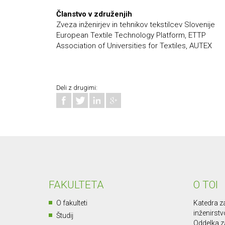
Članstvo v združenjih
Zveza inženirjev in tehnikov tekstilcev Slovenije
European Textile Technology Platform, ETTP
Association of Universities for Textiles, AUTEX
Deli z drugimi:
FAKULTETA
O TOI
O fakulteti
Katedra za
inženirstv
Študij
Oddelka za