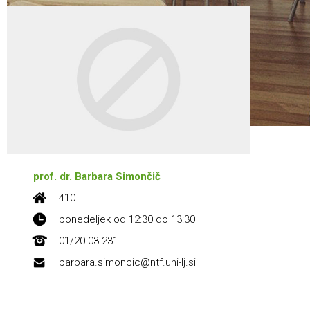
prof. dr. Barbara Simončič
410
ponedeljek od 12:30 do 13:30
01/20 03 231
barbara.simoncic@ntf.uni-lj.si