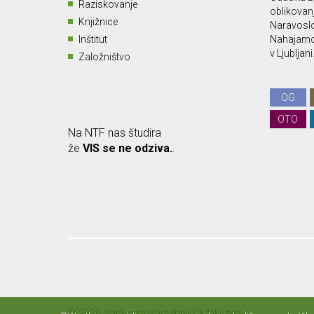
Raziskovanje
oblikovan
Knjižnice
Naravoslo
Inštitut
Nahajamo 
v Ljubljani
Založništvo
OG
OTO
Na NTF nas študira
že
VIS se ne odziva.
.
© 2026 Naravoslovnotehniška fakulteta.