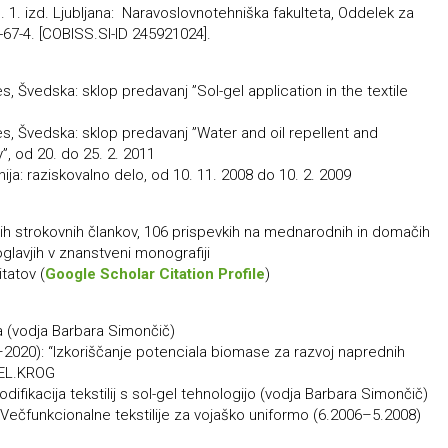
. 1. izd. Ljubljana: Naravoslovnotehniška fakulteta, Oddelek za
45-67-4. [COBISS.SI-ID 245921024].
, Švedska: sklop predavanj ”Sol-gel application in the textile
es, Švedska: sklop predavanj ”Water and oil repellent and
y”, od 20. do 25. 2. 2011
nija: raziskovalno delo, od 10. 11. 2008 do 10. 2. 2009
mih strokovnih člankov, 106 prispevkih na mednarodnih in domačih
glavjih v znanstveni monografiji
tatov (
Google Scholar Citation Profile
)
ja (vodja Barbara Simončič)
2020): “Izkoriščanje potenciala biomase za razvoj naprednih
CEL.KROG
fikacija tekstilij s sol-gel tehnologijo (vodja Barbara Simončič)
Večfunkcionalne tekstilije za vojaško uniformo (6.2006–5.2008)