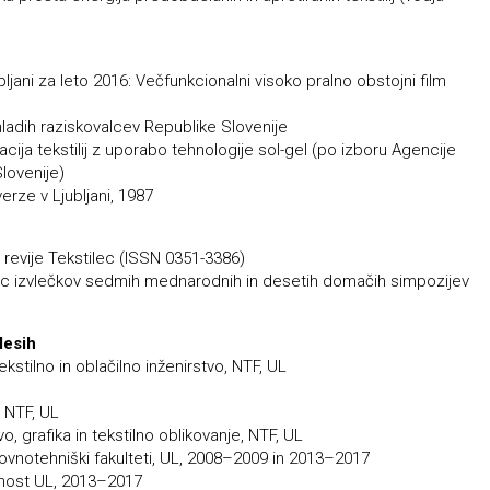
jani za leto 2016: Večfunkcionalni visoko pralno obstojni film
ladih raziskovalcev Republike Slovenije
cija tekstilij z uporabo tehnologije sol-gel (po izboru Agencije
lovenije)
rze v Ljubljani, 1987
revije Tekstilec (ISSN 0351-3386)
ižic izvlečkov sedmih mednarodnih in desetih domačih simpozijev
lesih
stilno in oblačilno inženirstvo, NTF, UL
 NTF, UL
, grafika in tekstilno oblikovanje, NTF, UL
ovnotehniški fakulteti, UL, 2008–2009 in 2013–2017
vnost UL, 2013–2017