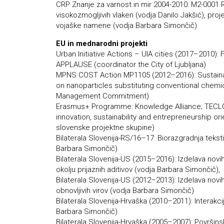
CRP Znanje za varnost in mir 2004-2010: M2-0001 Ra
visokozmogljivih vlaken (vodja Danilo Jakšić), proj
vojaške namene (vodja Barbara Simončič)
EU in mednarodni projekti
Urban Initiative Actions – UIA cities (2017–2010): 
APPLAUSE (coordinator the City of Ljubljana)
MPNS COST Action MP1105 (2012–2016): Sustainabl
on nanoparticles substituting conventional chem
Management Commitment)
Erasmus+ Programme: Knowledge Alliance; TECLO: 
innovation, sustainability and entrepreneurship o
slovenske projektne skupine)
Bilaterala Slovenija-RS/16–17: Biorazgradnja teksti
Barbara Simončič)
Bilaterala Slovenija-US (2015–2016): Izdelava novi
okolju prijaznih aditivov (vodja Barbara Simončič),
Bilaterala Slovenija-US (2012–2013): Izdelava novi
obnovljivih virov (vodja Barbara Simončič)
Bilaterala Slovenija-Hrvaška (2010–2011): Interakc
Barbara Simončič)
Bilaterala Slovenija-Hrvaška (2005–2007): Površinsk