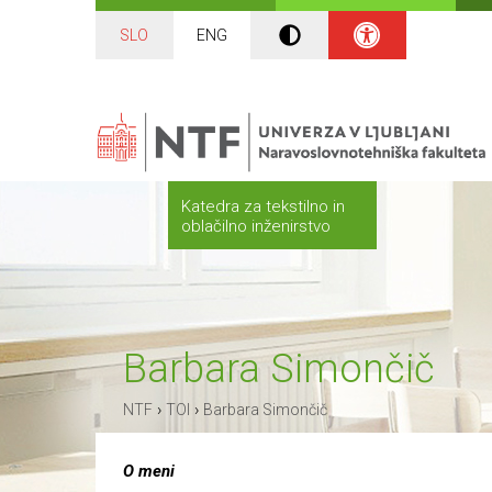
SLO
ENG
Katedra za tekstilno in
oblačilno inženirstvo
Barbara Simončič
›
›
NTF
TOI
Barbara Simončič
O meni