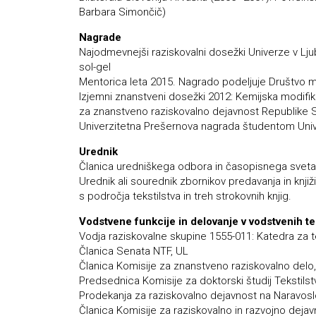
Barbara Simončič)
Nagrade
Najodmevnejši raziskovalni dosežki Univerze v Ljubl
sol-gel
Mentorica leta 2015. Nagrado podeljuje Društvo m
Izjemni znanstveni dosežki 2012: Kemijska modifika
za znanstveno raziskovalno dejavnost Republike S
Univerzitetna Prešernova nagrada študentom Unive
Urednik
Članica uredniškega odbora in časopisnega sveta 
Urednik ali sourednik zbornikov predavanja in knj
s področja tekstilstva in treh strokovnih knjig.
Vodstvene funkcije in delovanje v vodstvenih te
Vodja raziskovalne skupine 1555-011: Katedra za tek
Članica Senata NTF, UL
Članica Komisije za znanstveno raziskovalno delo,
Predsednica Komisije za doktorski študij Tekstilstvo
Prodekanja za raziskovalno dejavnost na Naravosl
Članica Komisije za raziskovalno in razvojno deja