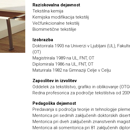
Raziskovalna dejavnost
Tekstilna kemija
Kemijska modifikacija tekstilij
Večfunkcionalne tekstilij
Biomimetične tekstilije
Izobrazba
Doktorirala 1993 na Univerzi v Ljubljani (UL), Fakul
(OT)
Magistrirala 1989 na UL, FNT, OT
Diplomirala 1986 na UL, FNT, OT
Maturirala 1982 na Gimnaziji Celje v Celju
Zaposlitev in izvolitev
Oddelek za tekstilstvo, grafiko in oblikovanje (OT
Redna profesorica za področje tekstilstva od 200
Pedagoška dejavnost
Predavanja s področja teorije in tehnologije plemen
Mentorica pri sedmih zaključenih doktorskih disert
Mentorica pri dveh zaključenih znanstvenih magist
Mentorica ali somentorica pri 81 zaključenih diplo