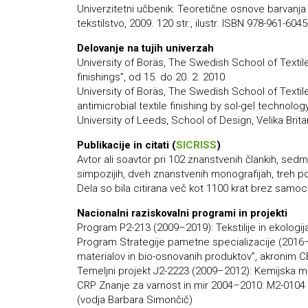
Univerzitetni učbenik: Teoretične osnove barvanja 
tekstilstvo, 2009. 120 str., ilustr. ISBN 978-961-60
Delovanje na tujih univerzah
University of Boräs, The Swedish School of Textiles
finishings”, od 15. do 20. 2. 2010
University of Boräs, The Swedish School of Textil
antimicrobial textile finishing by sol-gel technolog
University of Leeds, School of Design, Velika Brita
Publikacije in citati (
SICRISS
)
Avtor ali soavtor pri 102 znanstvenih člankih, sed
simpozijih, dveh znanstvenih monografijah, treh po
Dela so bila citirana več kot 1100 krat brez samoci
Nacionalni raziskovalni programi in projekti
Program P2-213 (2009–2019): Tekstilije in ekologi
Program Strategije pametne specializacije (2016–
materialov in bio-osnovanih produktov”, akronim 
Temeljni projekt J2-2223 (2009–2012): Kemijska modi
CRP Znanje za varnost in mir 2004–2010: M2-0104 
(vodja Barbara Simončič)