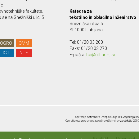
je
vnotehniške fakultete.
Katedra za
se na Snežniški ulici 5
tekstilno in oblačilno inženirstvo
.
Snežniška ulica 5
SI-1000 Ljubljana
Tel: 01/20 03 200
OGRO
OMM
Faks: 01/20 03 270
IGT
NTF
E-pošta:
toi@ntf.uni-lj.si
Operacijo sofinancira Evropska unija iz Evropskega soc
Operativnega programa razvoja človeških virov za obdobje 2007-
Kontakt
Pravno obve