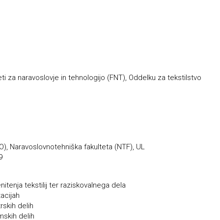
teti za naravoslovje in tehnologijo (FNT), Oddelku za tekstilstvo
GO), Naravoslovnotehniška fakulteta (NTF), UL
9
itenja tekstilij ter raziskovalnega dela
acijah
rskih delih
mskih delih