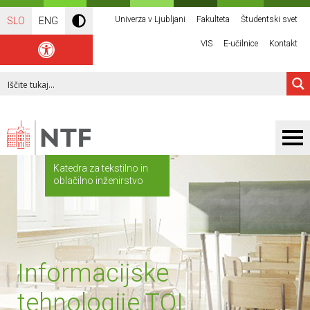
Univerza v Ljubljani
Fakulteta
Študentski svet
SLO
ENG
VIS
E-učilnice
Kontakt
Katedra za tekstilno in
oblačilno inženirstvo
Informacijske
tehnologije TOI