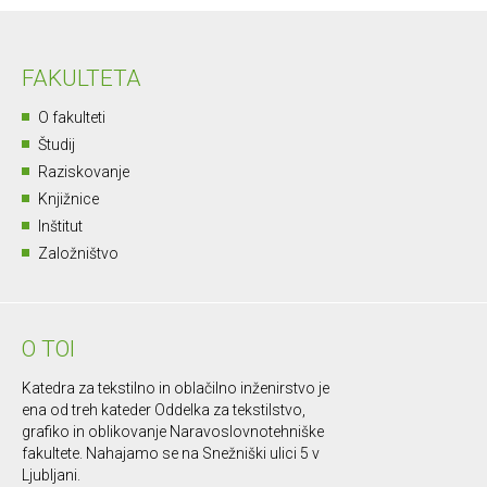
FAKULTETA
O fakulteti
Študij
Raziskovanje
Knjižnice
Inštitut
Založništvo
O TOI
Katedra za tekstilno in oblačilno inženirstvo je
ena od treh kateder Oddelka za tekstilstvo,
grafiko in oblikovanje Naravoslovnotehniške
fakultete. Nahajamo se na Snežniški ulici 5 v
Ljubljani.