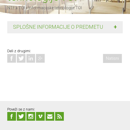
›
›
NTF
TOI
Informacijske tehnologije TOI
+
SPLOŠNE INFORMACIJE O PREDMETU
Deli z drugimi:
Natisni
Poveži se z nami: