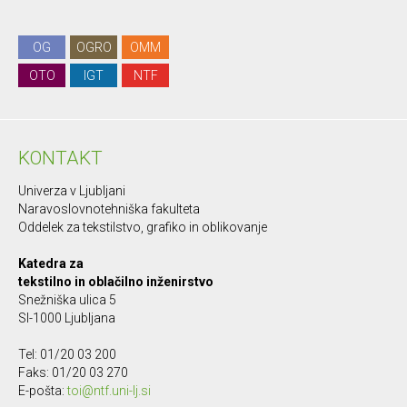
OG
OGRO
OMM
OTO
IGT
NTF
KONTAKT
Univerza v Ljubljani
Naravoslovnotehniška fakulteta
Oddelek za tekstilstvo, grafiko in oblikovanje
Katedra za
tekstilno in oblačilno inženirstvo
Snežniška ulica 5
SI-1000 Ljubljana
Tel: 01/20 03 200
Faks: 01/20 03 270
E-pošta:
toi@ntf.uni-lj.si