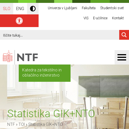
Univerza v Ljubljani
Fakulteta
Študentski svet
SLO
ENG
VIS
E-učilnice
Kontakt
Katedra za tekstilno in
oblačilno inženirstvo
Statistika GIK+NTO
›
›
NTF
TOI
Statistika GIK+NTO