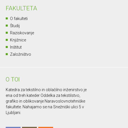
FAKULTETA
O fakulteti
Študij
Raziskovanje
Knjižnice
Inštitut
Založništvo
O TOI
Katedra za tekstilno in oblačilno inženirstvo je
ena od treh kateder Oddelka za tekstilstvo,
grafiko in oblikovanje Naravoslovnotehniške
fakultete. Nahajamo se na Snežniški ulici 5 v
Ljubljani.