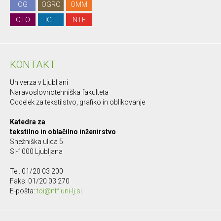
OG
OGRO
OMM
OTO
IGT
NTF
KONTAKT
Univerza v Ljubljani
Naravoslovnotehniška fakulteta
Oddelek za tekstilstvo, grafiko in oblikovanje
Katedra za
tekstilno in oblačilno inženirstvo
Snežniška ulica 5
SI-1000 Ljubljana
Tel: 01/20 03 200
Faks: 01/20 03 270
E-pošta:
toi@ntf.uni-lj.si