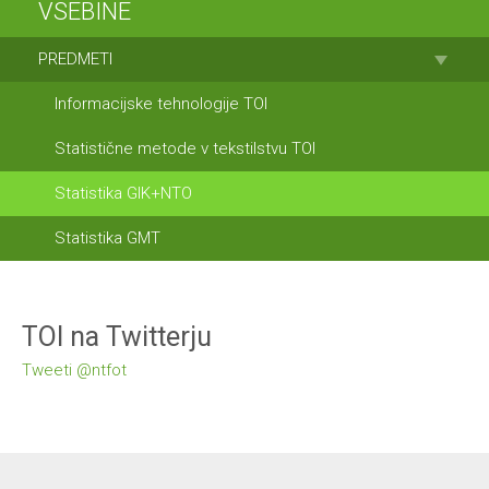
VSEBINE
PREDMETI
Informacijske tehnologije TOI
Statistične metode v tekstilstvu TOI
Statistika GIK+NTO
Statistika GMT
TOI na Twitterju
Tweeti @ntfot