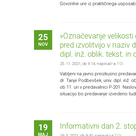
Govorilne ure iz praktičnega usposabl
»Označevanje velikosti 
25
pred izvolitvijo v naziv
NOV
dipl. inž. oblik. tekst. in
25. 11. 2021, ob 9.14
, napisal/-a
TOI
Vabljeni na javno preizkusno predavanj
dr. Tanje Podbevšek, univ. dipl. inž. o
ob 11. uri v predavalnici P-201. Naslo
situacijo bo predavanje izvedeno tudi
Informativni dan 2. sto
19
MAJ
19. 5. 2021, ob 9.40
, napisal/-a
TOI