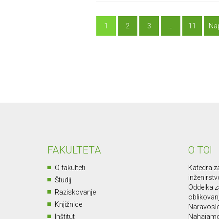
1
2
3
…
11
Nap
FAKULTETA
O TOI
O fakulteti
Katedra za
inženirstv
Študij
Oddelka za
Raziskovanje
oblikovan
Knjižnice
Naravoslo
Inštitut
Nahajamo 