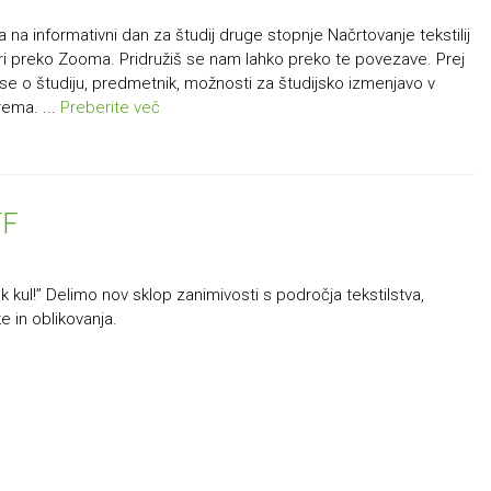
 na informativni dan za študij druge stopnje Načrtovanje tekstilij
. uri preko Zooma. Pridružiš se nam lahko preko te povezave. Prej
se o študiju, predmetnik, možnosti za študijsko izmenjavo v
rema. ...
Preberite več
TF
ok kul!” Delimo nov sklop zanimivosti s področja tekstilstva,
ke in oblikovanja.