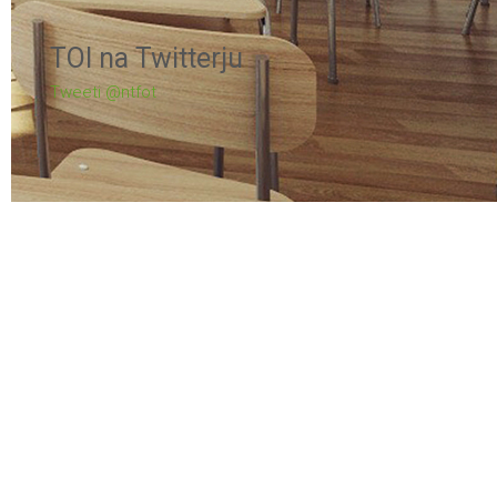
TOI na Twitterju
Tweeti @ntfot