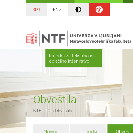
SLO
ENG
Katedra za tekstilno in
oblačilno inženirstvo
Obvestila
›
›
NTF
TOI
Obvestila
Novice
Dogodki
Obvestil