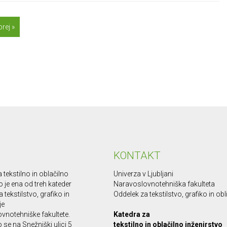
rej »
KONTAKT
 tekstilno in oblačilno
Univerza v Ljubljani
o je ena od treh kateder
Naravoslovnotehniška fakulteta
 tekstilstvo, grafiko in
Oddelek za tekstilstvo, grafiko in ob
je
vnotehniške fakultete.
Katedra za
se na Snežniški ulici 5
tekstilno in oblačilno inženirstvo