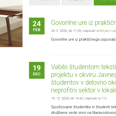
Govorilne ure iz prakti
24
FEB
24. 2. 2026, ob 11.05
, napisal/-a
Mirjam Le
Govorilne ure iz praktičnega usposabl
Vabilo študentom tekstil
19
projektu v okviru Javn
DEC
študentov v delovno ok
neprofitni sektor v lo
19. 12. 2024, ob 14.42
, napisal/-a
TOI
Spoštovane študentke in študenti teks
družbene vede smo na Naravoslovnoteh