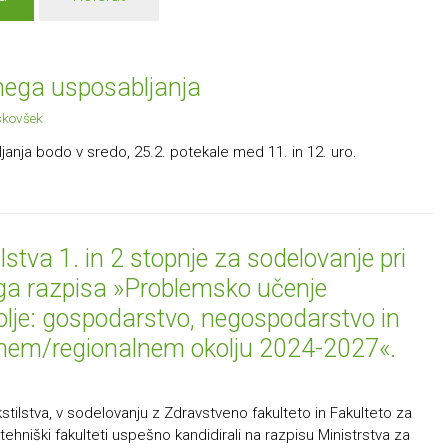
čnega usposabljanja
skovšek
janja bodo v sredo, 25.2. potekale med 11. in 12. uro.
stva 1. in 2 stopnje za sodelovanje pri
ega razpisa »Problemsko učenje
olje: gospodarstvo, negospodarstvo in
kalnem/regionalnem okolju 2024-2027«.
tilstva, v sodelovanju z Zdravstveno fakulteto in Fakulteto za
niški fakulteti uspešno kandidirali na razpisu Ministrstva za