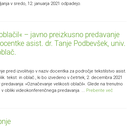
janja v sredo, 12. januarja 2021 odpadejo.
oblačil« – javno preizkusno predavanje
 docentke asist. dr. Tanje Podbevšek, univ.
 oblač.
e pred izvolitvijo v naziv docentka za področje tekstilstvo asist.
blik. tekst. in oblač., ki bo izvedeno v četrtek, 2. decembra 2021
v predavanja: »Označevanje velikosti oblačil«. ​Glede na trenutno
 v obliki videokonferenčnega predavanja. ...
Preberite več
pnje