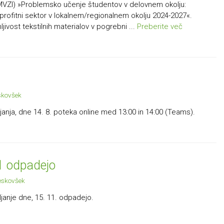
 (MVZI) »Problemsko učenje študentov v delovnem okolju:
ofitni sektor v lokalnem/regionalnem okolju 2024-2027«.
ivost tekstilnih materialov v pogrebni ...
Preberite več
skovšek
janja, dne 14. 8. poteka online med 13:00 in 14:00 (Teams).
11 odpadejo
eskovšek
janje dne, 15. 11. odpadejo.