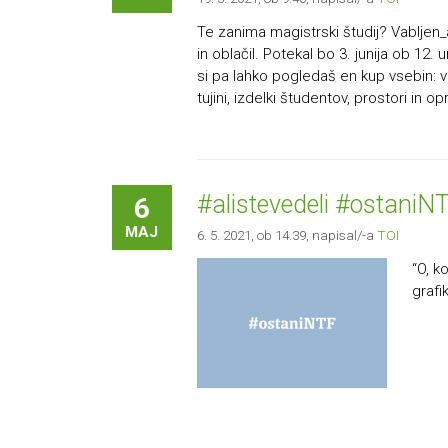
Te zanima magistrski študij? Vabljen_a
in oblačil. Potekal bo 3. junija ob 12
si pa lahko pogledaš en kup vsebin: v
tujini, izdelki študentov, prostori in op
#alistevedeli #ostaniN
6
MAJ
6. 5. 2021, ob 14.39
, napisal/-a
TOI
“O, k
grafi