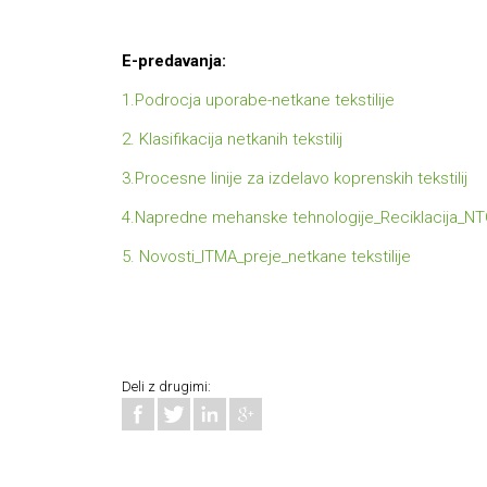
E-predavanja:
1.Podrocja uporabe-netkane tekstilije
2. Klasifikacija netkanih tekstilij
3.Procesne linije za izdelavo koprenskih tekstilij
4.Napredne mehanske tehnologije_Reciklacija_N
5. Novosti_ITMA_preje_netkane tekstilije
Deli z drugimi: