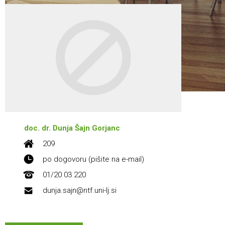
doc. dr. Dunja Šajn Gorjanc
209
po dogovoru (pišite na e-mail)
01/20 03 220
dunja.sajn@ntf.uni-lj.si