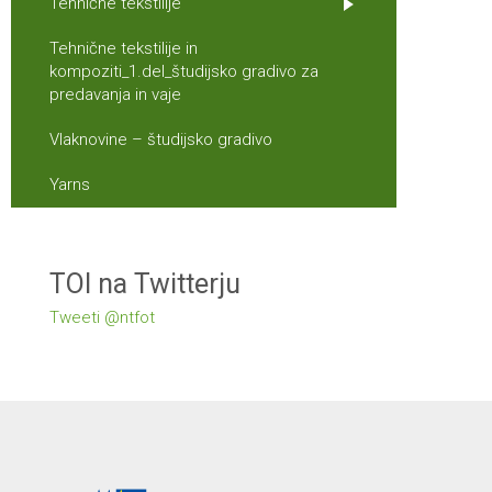
Tehnične tekstilije
Tehnične tekstilije in
kompoziti_1.del_študijsko gradivo za
predavanja in vaje
Vlaknovine – študijsko gradivo
Yarns
TOI na Twitterju
Tweeti @ntfot