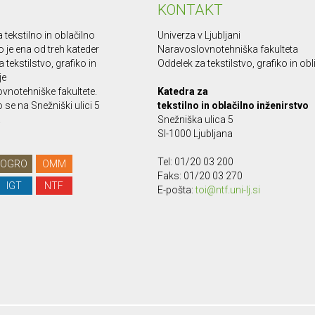
KONTAKT
 tekstilno in oblačilno
Univerza v Ljubljani
o je ena od treh kateder
Naravoslovnotehniška fakulteta
 tekstilstvo, grafiko in
Oddelek za tekstilstvo, grafiko in ob
je
vnotehniške fakultete.
Katedra za
se na Snežniški ulici 5
tekstilno in oblačilno inženirstvo
.
Snežniška ulica 5
SI-1000 Ljubljana
Tel: 01/20 03 200
OGRO
OMM
Faks: 01/20 03 270
IGT
NTF
E-pošta:
toi@ntf.uni-lj.si