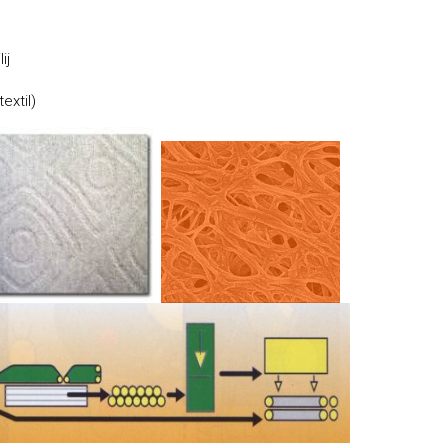
ij
extil)