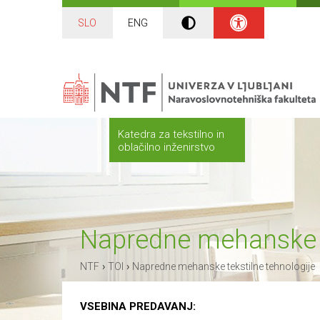
SLO
ENG
Katedra za tekstilno in
oblačilno inženirstvo
Napredne mehanske t
›
›
NTF
TOI
Napredne mehanske tekstilne tehnologije
VSEBINA PREDAVANJ: