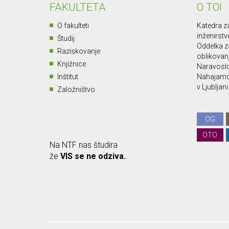
FAKULTETA
O TOI
O fakulteti
Katedra za
inženirstv
Študij
Oddelka za
Raziskovanje
oblikovan
Knjižnice
Naravoslo
Inštitut
Nahajamo 
v Ljubljani
Založništvo
OG
OTO
Na NTF nas študira
že
VIS se ne odziva.
.