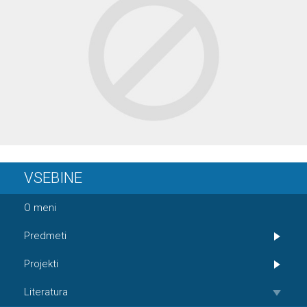
VSEBINE
O meni
Predmeti
Projekti
Literatura