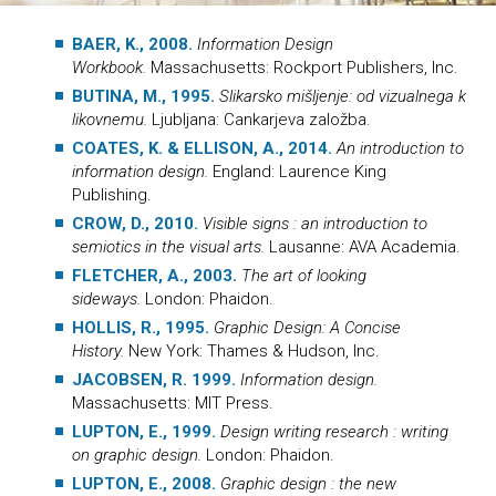
BAER, K., 2008.
Information Design
Workbook.
Massachusetts: Rockport Publishers, Inc.
BUTINA, M., 1995
.
Slikarsko mišljenje: od vizualnega k
likovnemu.
Ljubljana: Cankarjeva založba.
COATES, K. & ELLISON, A., 2014.
An introduction to
information design.
England: Laurence King
Publishing.
CROW, D., 2010.
Visible signs : an introduction to
semiotics in the visual arts.
Lausanne: AVA Academia.
FLETCHER, A., 2003.
The art of looking
sideways.
London: Phaidon.
HOLLIS, R., 1995
.
Graphic Design: A Concise
History.
New York
: Thames & Hudson, Inc.
JACOBSEN, R. 1999.
Information
design.
Massachusetts: MIT Press.
LUPTON, E., 1999.
Design writing research : writing
on graphic design.
London: Phaidon.
LUPTON, E., 2008.
Graphic design : the new