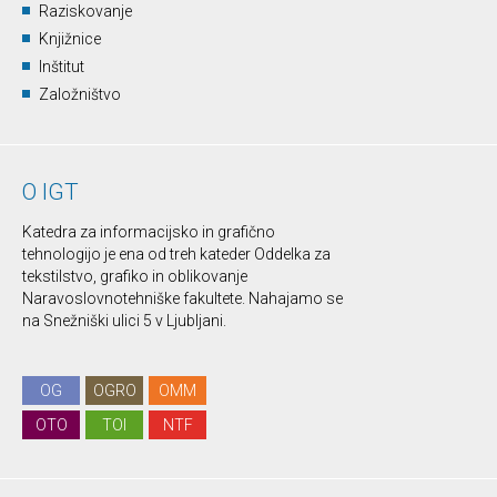
Raziskovanje
Knjižnice
Inštitut
Založništvo
O IGT
Katedra za informacijsko in grafično
tehnologijo je ena od treh kateder Oddelka za
tekstilstvo, grafiko in oblikovanje
Naravoslovnotehniške fakultete. Nahajamo se
na Snežniški ulici 5 v Ljubljani.
OG
OGRO
OMM
OTO
TOI
NTF