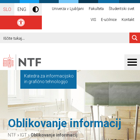
Univerza v Ljubljani
Fakulteta
Študentski svet
SLO
ENG
VIS
E-učilnice
Kontakt
Katedra za informacijsko
in grafično tehnologijo
Oblikovanje informacij
›
›
NTF
IGT
Oblikovanje informacij