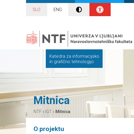
SLO
ENG
Katedra za informacijsko
in grafično tehnologijo
Mitnica
›
›
NTF
IGT
Mitnica
O projektu