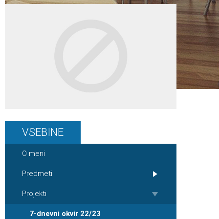
VSEBINE
O meni
Predmeti
Projekti
7-dnevni okvir 22/23