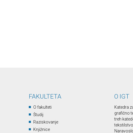
FAKULTETA
O IGT
O fakulteti
Katedra z
grafično t
Študij
treh kated
Raziskovanje
tekstilstv
Knjižnice
Naravoslo