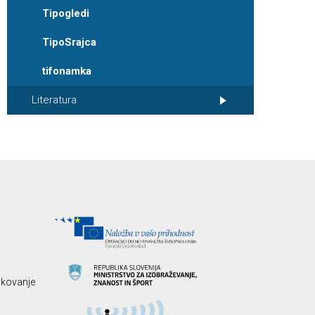
Tipogledi
TipoSrajca
tifonamka
Literatura
likovanje