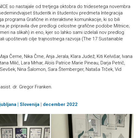
NICE so nastajale od tretjega oktobra do tridesetega novembra
o sedemindvajset študentk in študentov predmeta Integracija
a programa Grafične in interaktivne komunikacije, ki so bili
ina je pripravila dve predlogi celostne grafične podobe Mitnice;
meri na slikah) in eno, kjer so lahko sami izdelali nov predlog
rali upoštevati cilje trajnostnega razvoja
(The 17 Sustainable
 Maja Černe, Nika Črne, Anja Jerala, Klara Judež, Kiti Kelvišar, Ivana
ana Milić, Lara Mrhar, Aloïs Patrice Marie Pineau, Darja Petrič,
 Sevšek, Nina Šalomon, Sara Štemberger, Nataša Trček, Vid
 asist. dr. Gregor Franken.
Ljubljana | Slovenija | december 2022