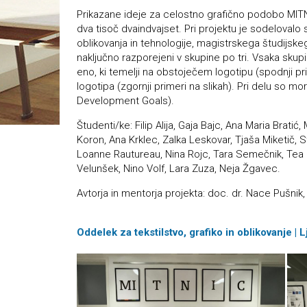
Prikazane ideje za celostno grafično podobo MIT
dva tisoč dvaindvajset. Pri projektu je sodeloval
oblikovanja in tehnologije, magistrskega študijskeg
naključno razporejeni v skupine po tri. Vsaka skup
eno, ki temelji na obstoječem logotipu (spodnji pri
logotipa (zgornji primeri na slikah). Pri delu so mo
Development Goals).
Študenti/ke: Filip Alija, Gaja Bajc, Ana Maria Bratić,
Koron, Ana Krklec, Zalka Leskovar, Tjaša Miketič, St
Loanne Rautureau, Nina Rojc, Tara Semečnik, Tea
Velunšek, Nino Volf, Lara Zuza, Neja Žgavec.
Avtorja in mentorja projekta: doc. dr. Nace Pušnik,
Oddelek za tekstilstvo, grafiko in oblikovanje | 