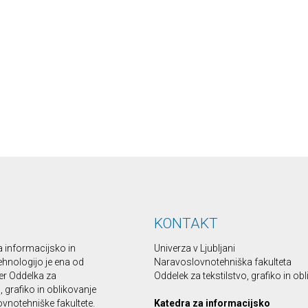
KONTAKT
a informacijsko in
Univerza v Ljubljani
ehnologijo je ena od
Naravoslovnotehniška fakulteta
er Oddelka za
Oddelek za tekstilstvo, grafiko in ob
o, grafiko in oblikovanje
vnotehniške fakultete.
Katedra za informacijsko