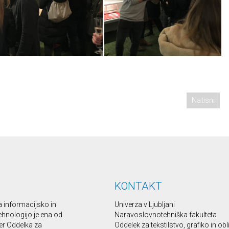
Natisni
KONTAKT
a informacijsko in
Univerza v Ljubljani
ehnologijo je ena od
Naravoslovnotehniška fakulteta
er Oddelka za
Oddelek za tekstilstvo, grafiko in ob