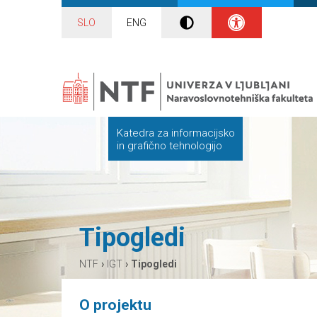
SLO
ENG
Katedra za informacijsko
in grafično tehnologijo
Tipogledi
›
›
NTF
IGT
Tipogledi
O projektu