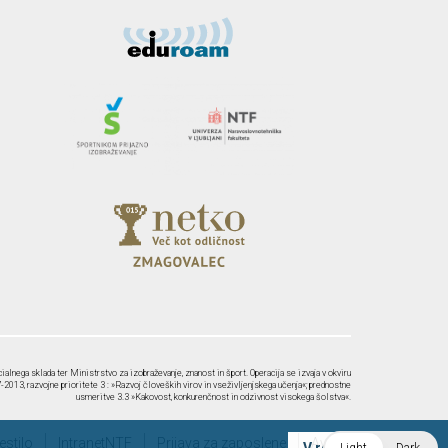
ialnega sklada ter Ministrstvo za izobraževanje, znanost in šport. Operacija se izvaja v okviru
2013, razvojne prioritete 3 : »Razvoj človeških virov in vseživljenjskega učenja«; prednostne
usmeritve 3.3 »Kakovost, konkurenčnost in odzivnost visokega šolstva«.
stilo
IntranetNTF
Prijava za zaposlene
Avtorji
Light
Dark