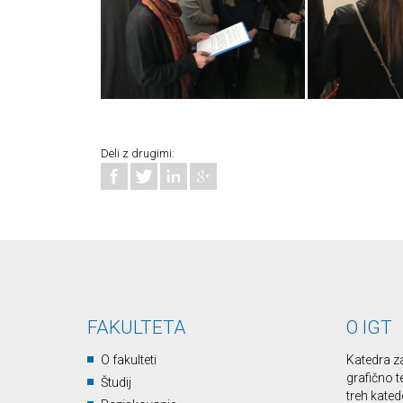
Deli z drugimi:
FAKULTETA
O IGT
O fakulteti
Katedra z
grafično t
Študij
treh kated