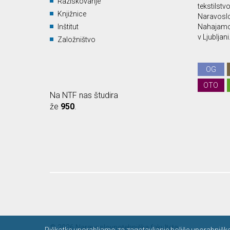
Raziskovanje
tekstilstv
Knjižnice
Naravoslo
Inštitut
Nahajamo 
v Ljubljani
Založništvo
OG
OTO
Na NTF nas študira
že
950
.
© 2026 Naravoslovnotehniška fakulteta.