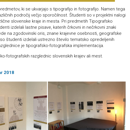
edmetov, ki se ukvarjajo s tipografijo in fotografijo. Namen tega
različnih področij večjo sporočilnost. Študenti so v projektni nalogi
zlične slovenske kraje in mesta. Pri predmetih Tipografsko
denti izdelali lastne pisave, katerih črkovni in nečrkovni znaki
glede na zgodovinski oris, znane krajevne osebnosti, geografske
so študenti izdelali ustrezno število tematsko opredeljenih
e razglednice je tipografsko-fotografska implementacija.
sko-fotografskih razglednic slovenskih krajev ali mest.
uar 2018