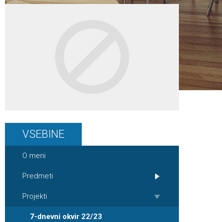
VSEBINE
O meni
Predmeti
Projekti
7-dnevni okvir 22/23