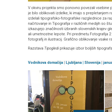
V okviru projekta smo ponovno povezali vsebine pr
je bilo oblikovati izdelke, ki imajo s prepletanjem 
izdelali tipografsko-fotografske razglednice za ra
načrtovanje in Tipografija v različnih medijih so štu
izkazujejo značilnosti izbranih slovenskih krajev 
ali umetnostne lepote. Pri predmetu Fotografija 2 
fotografij in ilustracij. Grafično oblikovanje vsak
Razstava
Tipogledi
prikazuje izbor boljših tipograf
Vodnikova domačija | Ljubljana | Slovenija | jan