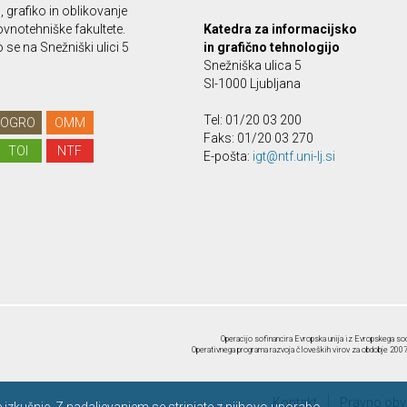
o, grafiko in oblikovanje
vnotehniške fakultete.
Katedra za informacijsko
se na Snežniški ulici 5
in grafično tehnologijo
.
Snežniška ulica 5
SI-1000 Ljubljana
Tel: 01/20 03 200
OGRO
OMM
Faks: 01/20 03 270
TOI
NTF
E-pošta:
igt@ntf.uni-lj.si
Operacijo sofinancira Evropska unija iz Evropskega soc
Operativnega programa razvoja človeških virov za obdobje 2007-
Kontakt
Pravno obve