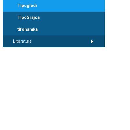
Tipogledi
TipoSrajca
tifonamka
Literatura