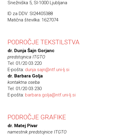
Snežniška 5, SI-1000 Ljubljana
ID za DDV: SI24405388
Matična številka: 1627074
PODROČJE TEKSTILSTVA
dr. Dunja Šajn Gorjanc
predstojnica ITGTO
Tel: 01/20 03 220
E-pošta:
dunja.sajn@ntf.uni-lj.si
dr. Barbara Golja
kontaktna oseba
Tel: 01/20 03 230
E-pošta:
barbara.golja@ntf.uni-lj.si
PODROČJE GRAFIKE
dr. Matej Pivar
namestnik predstojnice ITGTO