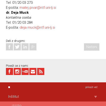
Tel: 01/20 03 273
E-pošta:
matej.pivar@ntf.uni-lj.si
dr. Deja Muck
kontaktna oseba
Tel: 01/20 03 284
E-pošta:
deja.muck@ntf.uni-lj.si
Deli z drugimi:
Natisni
Poveži se z nami:
prikaži več
Inštitut