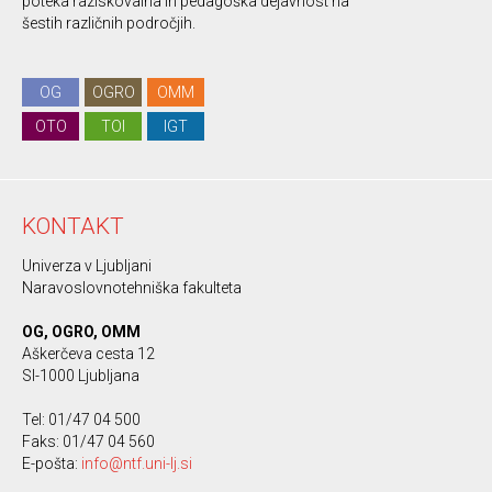
poteka raziskovalna in pedagoška dejavnost na
šestih različnih področjih.
OG
OGRO
OMM
OTO
TOI
IGT
KONTAKT
Univerza v Ljubljani
Naravoslovnotehniška fakulteta
OG, OGRO, OMM
Aškerčeva cesta 12
SI-1000 Ljubljana
Tel: 01/47 04 500
Faks: 01/47 04 560
E-pošta:
info@ntf.uni-lj.si