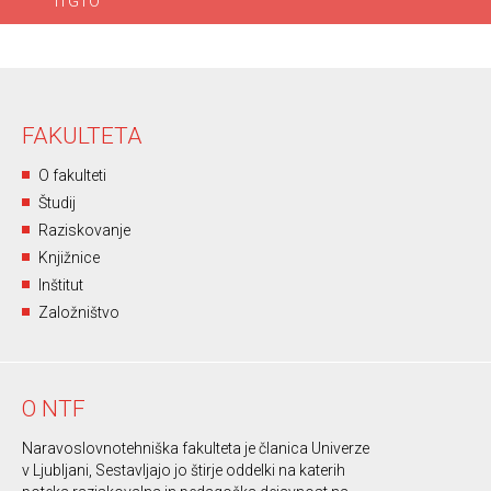
ITGTO
FAKULTETA
O fakulteti
Študij
Raziskovanje
Knjižnice
Inštitut
Založništvo
O NTF
Naravoslovnotehniška fakulteta je članica Univerze
v Ljubljani, Sestavljajo jo štirje oddelki na katerih