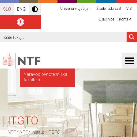
Univerza v Ljubljani
Študentski svet
VIS
SLO
ENG
E-učilnice
Kontakt
Naravoslovnotehniška
fakulteta
ITGTO
›
›
›
NTF
NTF
Inštitut
ITGTO