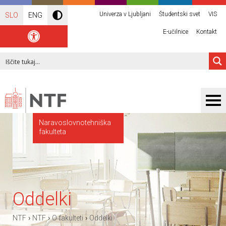
Univerza v Ljubljani
Študentski svet
VIS
SLO
ENG
E-učilnice
Kontakt
Naravoslovnotehniška
fakulteta
Oddelki
›
›
›
NTF
NTF
O fakulteti
Oddelki