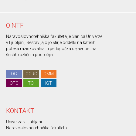
O NTF
Naravoslovnotehniška fakulteta je članica Univerze
v Ljubljani, Sestavljajo jo štirje oddelki na katerih
poteka raziskovalna in pedagoška dejavnost na
šestih različnih področjih.
OG
OGRO
OMM
OTO
TOI
IGT
KONTAKT
Univerza v Ljubljani
Naravoslovnotehniška fakulteta