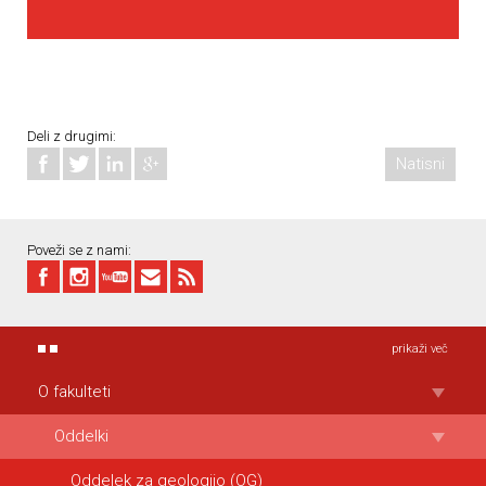
Deli z drugimi:
Natisni
Poveži se z nami:
prikaži več
O fakulteti
Oddelki
Oddelek za geologijo (OG)