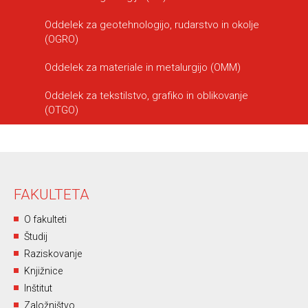
Oddelek za geotehnologijo, rudarstvo in okolje
(OGRO)
Oddelek za materiale in metalurgijo (OMM)
Oddelek za tekstilstvo, grafiko in oblikovanje
(OTGO)
FAKULTETA
O fakulteti
Študij
Raziskovanje
Knjižnice
Inštitut
Založništvo