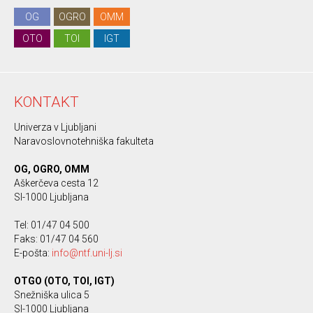
OG
OGRO
OMM
OTO
TOI
IGT
KONTAKT
Univerza v Ljubljani
Naravoslovnotehniška fakulteta
OG, OGRO, OMM
Aškerčeva cesta 12
SI-1000 Ljubljana
Tel: 01/47 04 500
Faks: 01/47 04 560
E-pošta:
info@ntf.uni-lj.si
OTGO (OTO, TOI, IGT)
Snežniška ulica 5
SI-1000 Ljubljana