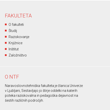
FAKULTETA
O fakulteti
Študij
Raziskovanje
Knjižnice
Inštitut
Založništvo
O NTF
Naravoslovnotehniška fakulteta je članica Univerze
v Ljubljani, Sestavljajo jo štirje oddelki na katerih
poteka raziskovalna in pedagoška dejavnost na
šestih različnih področjih.