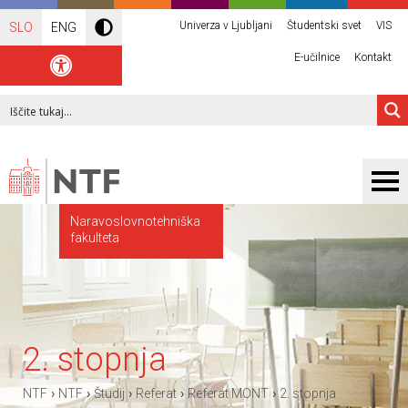
Univerza v Ljubljani
Študentski svet
VIS
SLO
ENG
E-učilnice
Kontakt
Naravoslovnotehniška
fakulteta
2. stopnja
›
›
›
›
›
NTF
NTF
Študij
Referat
Referat MONT
2. stopnja