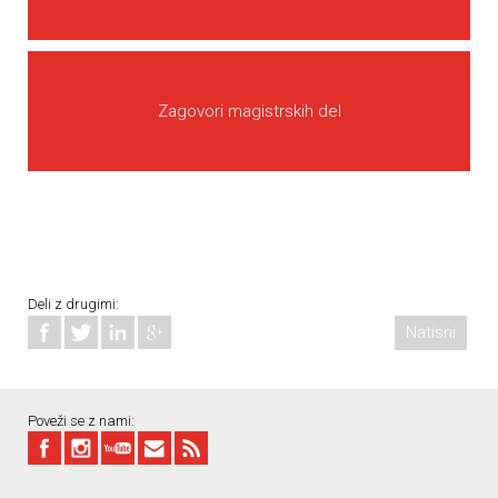
Zagovori magistrskih del
Deli z drugimi:
Natisni
Poveži se z nami: