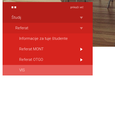
prikaži več
Študij
Referat
Informacije za tuje študente
Referat MONT
Referat OTGO
VIS