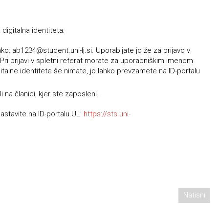
digitalna identiteta:
 tako: ab1234@student.uni-lj.si. Uporabljate jo že za prijavo v
ri prijavi v spletni referat morate za uporabniškim imenom
gitalne identitete še nimate, jo lahko prevzamete na ID-portalu
i na članici, kjer ste zaposleni.
stavite na ID-portalu UL:
https://sts.uni-
Natisni