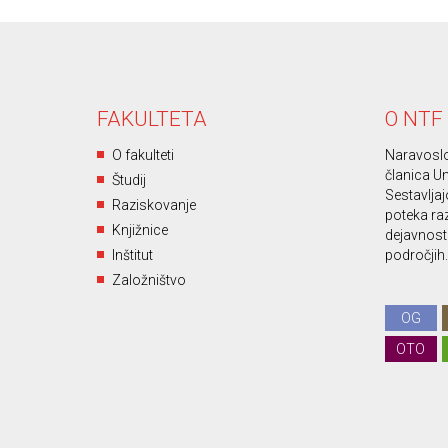
FAKULTETA
O NTF
O fakulteti
Naravoslo
članica Un
Študij
Sestavljajo
Raziskovanje
poteka ra
Knjižnice
dejavnost 
Inštitut
področjih.
Založništvo
OG
OTO