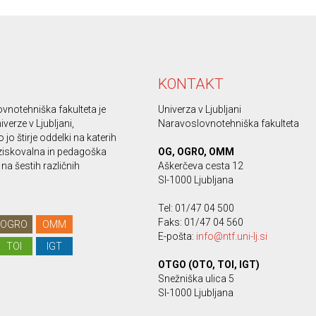
KONTAKT
vnotehniška fakulteta je
Univerza v Ljubljani
iverze v Ljubljani,
Naravoslovnotehniška fakulteta
 jo štirje oddelki na katerih
ziskovalna in pedagoška
OG, OGRO, OMM
na šestih različnih
Aškerčeva cesta 12
SI-1000 Ljubljana
Tel: 01/47 04 500
Faks: 01/47 04 560
OGRO
OMM
E-pošta:
info@ntf.uni-lj.si
TOI
IGT
OTGO (OTO, TOI, IGT)
Snežniška ulica 5
SI-1000 Ljubljana