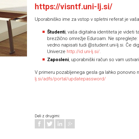
https://visntf.uni-lj.si/
Uporabniško ime za vstop v spletni referat je vaša 
Študenti
, vaša digitalna identiteta je videti
brezžično omrežje Eduroam. Ne spreglejte: P
vedno napisati tudi @student.uni-lj.si. Če di
Univerze
http://id.uni-lj.si/
.
Zaposleni
, uporabniški račun so vam ustvaril
V primeru pozabljenega gesla ga lahko ponovno na
lj.si/adfs/portal/updatepassword/
Deli z drugimi: