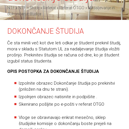
›
›
›
›
›
NTF
NTF
Študij
Referat
Referat OTGO
Nadaljevanje in
dokončanje študija
DOKONČANJE ŠTUDIJA
Če sta minili več kot dve leti odkar je študent prekinil študij,
mora v skladu s Statutom UL za nadaljevanje študija vložiti
prošnjo. Prekinitev študija se računa od dne, ko je študent
izgubil status študenta.
OPIS POSTOPKA ZA DOKONČANJE ŠTUDIJA
Izpolnite obrazec Dokončanje študija po prekinitvi
(priložen na dnu te strani).
Izpolnjen obrazec natisnite in podpišite .
Skenirano pošljite po e-pošti v referat OTGO
Vloge se obravnavajo enkrat mesečno, sklep
študijske komisije o dokončanju boste prejeli na