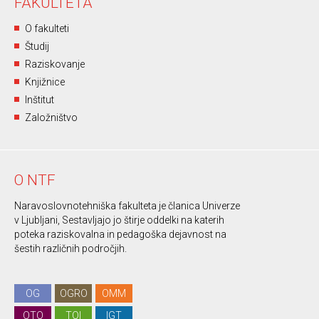
FAKULTETA
O fakulteti
Študij
Raziskovanje
Knjižnice
Inštitut
Založništvo
O NTF
Naravoslovnotehniška fakulteta je članica Univerze
v Ljubljani, Sestavljajo jo štirje oddelki na katerih
poteka raziskovalna in pedagoška dejavnost na
šestih različnih področjih.
OG
OGRO
OMM
OTO
TOI
IGT