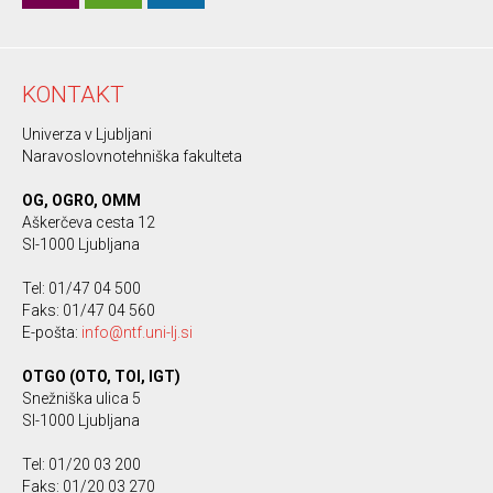
KONTAKT
Univerza v Ljubljani
Naravoslovnotehniška fakulteta
OG, OGRO, OMM
Aškerčeva cesta 12
SI-1000 Ljubljana
Tel: 01/47 04 500
Faks: 01/47 04 560
E-pošta:
info@ntf.uni-lj.si
OTGO (OTO, TOI, IGT)
Snežniška ulica 5
SI-1000 Ljubljana
Tel: 01/20 03 200
Faks: 01/20 03 270