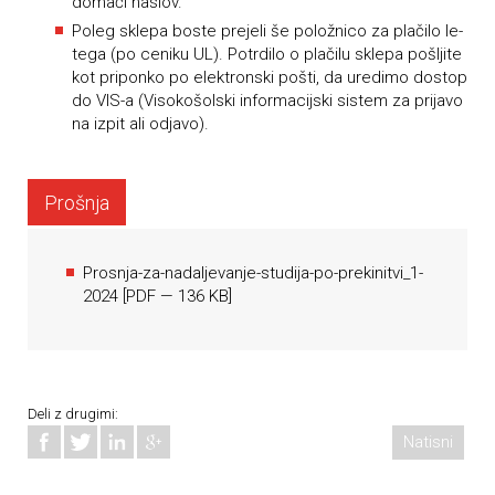
domači naslov.
Poleg sklepa boste prejeli še položnico za plačilo le-
tega (po ceniku UL). Potrdilo o plačilu sklepa pošljite
kot priponko po elektronski pošti, da uredimo dostop
do VIS-a (Visokošolski informacijski sistem za prijavo
na izpit ali odjavo).
Prošnja
Prosnja-za-nadaljevanje-studija-po-prekinitvi_1-
2024
[
PDF
— 136 KB]
Deli z drugimi:
Natisni