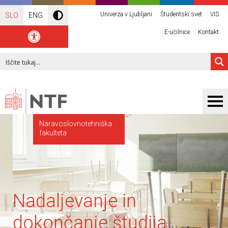
Univerza v Ljubljani
Študentski svet
VIS
SLO
ENG
E-učilnice
Kontakt
Naravoslovnotehniška
fakulteta
Nadaljevanje in
dokončanje študija