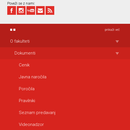
Poveži se z nami:
prikaži več
O fakulteti
Dokumenti
Cenik
Javna naročila
Poročila
Pravilniki
Seznam predavanj
Videonadzor