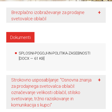
+
Brezplačno izobraževanje za prodajne
svetovalce oblačil
Dokumenti
SPLOSNI-POGOJI-IN-POLITIKA-ZASEBNOSTI
[
DOCX
— 61 KB]
+
Strokovno usposabljanje: "Osnovna znanja
za prodajnega svetovalca oblačil:
označevanje velikosti oblačil, stilsko
svetovanje, tržno raziskovanje in
komunikacija s kupci"