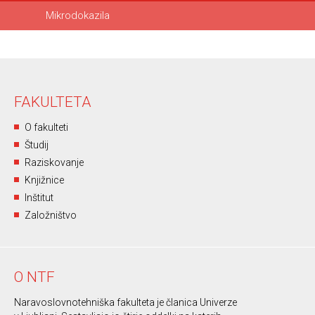
Mikrodokazila
FAKULTETA
O fakulteti
Študij
Raziskovanje
Knjižnice
Inštitut
Založništvo
O NTF
Naravoslovnotehniška fakulteta je članica Univerze