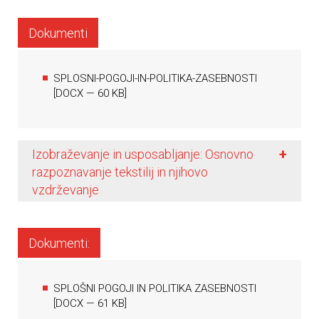
Dokumenti
SPLOSNI-POGOJI-IN-POLITIKA-ZASEBNOSTI
[
DOCX
— 60 KB]
+
Izobraževanje in usposabljanje: Osnovno
razpoznavanje tekstilij in njihovo
vzdrževanje
Dokumenti:
SPLOŠNI POGOJI IN POLITIKA ZASEBNOSTI
[
DOCX
— 61 KB]