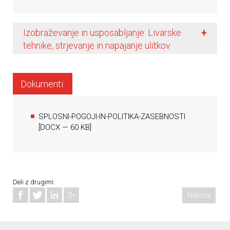
+
Izobraževanje in usposabljanje: Livarske
tehnike, strjevanje in napajanje ulitkov
Dokumenti:
SPLOSNI-POGOJI-IN-POLITIKA-ZASEBNOSTI
[
DOCX
— 60 KB]
Deli z drugimi:
Natisni