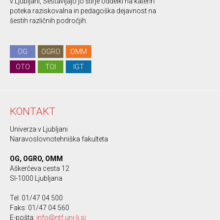
v Ljubljani, Sestavljajo jo štirje oddelki na katerih
poteka raziskovalna in pedagoška dejavnost na
šestih različnih področjih.
OG
OGRO
OMM
OTO
TOI
IGT
KONTAKT
Univerza v Ljubljani
Naravoslovnotehniška fakulteta
OG, OGRO, OMM
Aškerčeva cesta 12
SI-1000 Ljubljana
Tel: 01/47 04 500
Faks: 01/47 04 560
E-pošta:
info@ntf.uni-lj.si