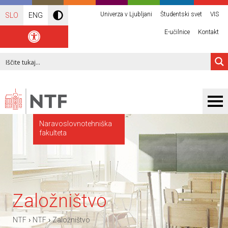
Univerza v Ljubljani
Študentski svet
VIS
SLO
ENG
E-učilnice
Kontakt
Naravoslovnotehniška
fakulteta
Založništvo
›
›
NTF
NTF
Založništvo