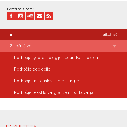
Poveži se z nami:
prikaži več
Založništvo
Področje geotehnologije, rudarstva in okolja
Področje geologije
Področje materialov in metalurgije
Področje tekstilstva, grafike in oblikovanja