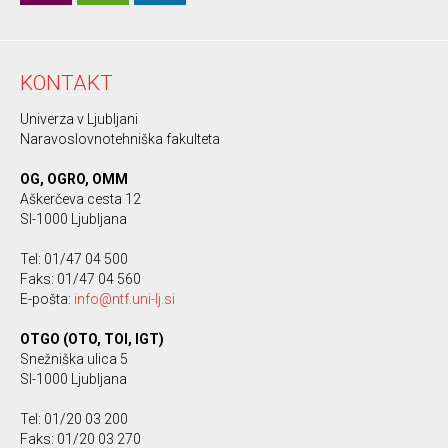
KONTAKT
Univerza v Ljubljani
Naravoslovnotehniška fakulteta
OG, OGRO, OMM
Aškerčeva cesta 12
SI-1000 Ljubljana
Tel: 01/47 04 500
Faks: 01/47 04 560
E-pošta:
info@ntf.uni-lj.si
OTGO (OTO, TOI, IGT)
Snežniška ulica 5
SI-1000 Ljubljana
Tel: 01/20 03 200
Faks: 01/20 03 270