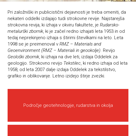
Pri založniški in publicistični dejavnosti je treba omeniti, da
nekateri oddelki izdajajo tudi strokovne revije. Najstarejša
strokovna revija, ki izhaja v okviru fakultete, je
Rudarsko-
metalurški zbornik
, ki je začel redno izhajati leta 1953 in od
tedaj neprekinjeno izhaja s štirimi številkami na leto. Leta
1998 se je preimenoval v
RMZ – Materials and
Geoenvironment (RMZ – Materiali in geookolje)
. Revijo
Geološki zbornik
, ki izhaja na dve leti, izdaja Oddelek za
geologijo. Strokovno revijo
Tekstilec
, ki redno izhaja od leta
1958, od leta 2007 dalje izdaja Oddelek za tekstilstvo,
grafiko in oblikovanje. Letno izidejo štirje zvezki.
Področje geotehnologije, rudarstva in okolja