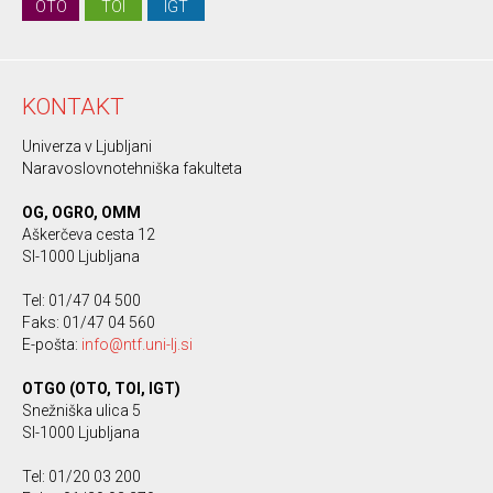
OTO
TOI
IGT
KONTAKT
Univerza v Ljubljani
Naravoslovnotehniška fakulteta
OG, OGRO, OMM
Aškerčeva cesta 12
SI-1000 Ljubljana
Tel: 01/47 04 500
Faks: 01/47 04 560
E-pošta:
info@ntf.uni-lj.si
OTGO (OTO, TOI, IGT)
Snežniška ulica 5
SI-1000 Ljubljana
Tel: 01/20 03 200