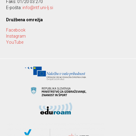
Faks: 01/20 03 270
E-pošta:
info@ntf.uni-lj.si
Družbena omrežja
Facebook
Instagram
YouTube