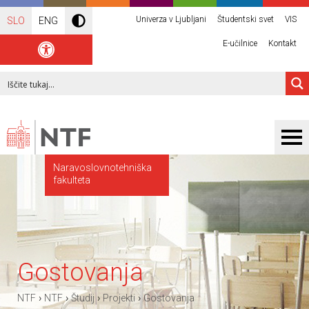
Univerza v Ljubljani
Študentski svet
VIS
SLO
ENG
E-učilnice
Kontakt
Naravoslovnotehniška
fakulteta
Gostovanja
›
›
›
›
NTF
NTF
Študij
Projekti
Gostovanja