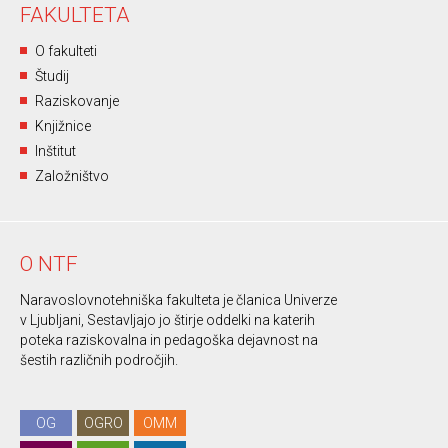
FAKULTETA
O fakulteti
Študij
Raziskovanje
Knjižnice
Inštitut
Založništvo
O NTF
Naravoslovnotehniška fakulteta je članica Univerze
v Ljubljani, Sestavljajo jo štirje oddelki na katerih
poteka raziskovalna in pedagoška dejavnost na
šestih različnih področjih.
OG
OGRO
OMM