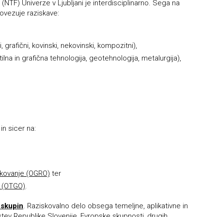
NTF) Univerze v Ljubljani je interdisciplinarno. Sega na
povezuje raziskave:
 grafični, kovinski, nekovinski, kompozitni),
ilna in grafična tehnologija, geotehnologija, metalurgija),
, in sicer na:
ikovanje (OGRO)
ter
e (OTGO)
.
 skupin
. Raziskovalno delo obsega temeljne, aplikativne in
dstev Republike Slovenije, Evropske skupnosti, drugih