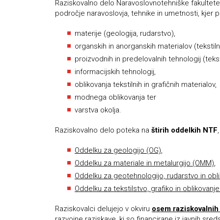
Raziskovalno delo Naravoslovnotehniške fakultete (
področje naravoslovja, tehnike in umetnosti, kjer 
materije (geologija, rudarstvo),
organskih in anorganskih materialov (tekstilni,
proizvodnih in predelovalnih tehnologij (tekst
informacijskih tehnologij,
oblikovanja tekstilnih in grafičnih materialov,
modnega oblikovanja ter
varstva okolja.
Raziskovalno delo poteka na
štirih oddelkih NTF
Oddelku za geologijo (OG)
,
Oddelku za materiale in metalurgijo (OMM)
,
Oddelku za geotehnologijo, rudarstvo in obl
Oddelku za tekstilstvo, grafiko in oblikovanj
Raziskovalci delujejo v okviru
osem raziskovalnih
razvojne raziskave, ki so financirane iz javnih sre