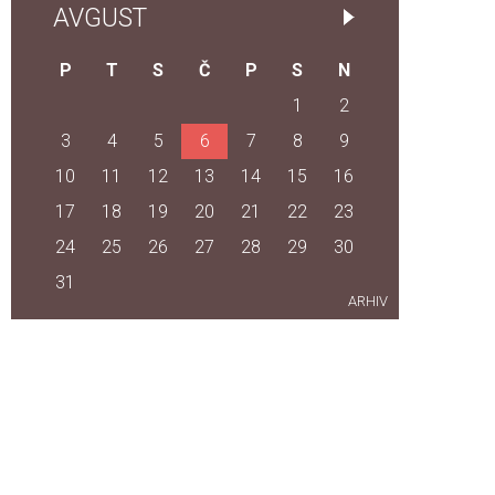
AVGUST
P
T
S
Č
P
S
N
1
2
3
4
5
6
7
8
9
10
11
12
13
14
15
16
17
18
19
20
21
22
23
24
25
26
27
28
29
30
31
ARHIV