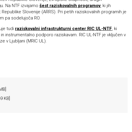
rgu. Na NTF izvajamo
šest raziskovalnih programov
, ki jih
 Republike Slovenije (ARRS). Pri petih raziskovalnih programih je
nem pa sodelujoča RO.
uje tudi
raziskovalni infrastrukturni center RIC UL-NTF
, ki
 in instrumentalno podporo raziskavam. RIC UL-NTF je vključen v
ze v Ljubljani (MRIC UL).
MB]
9 KB]