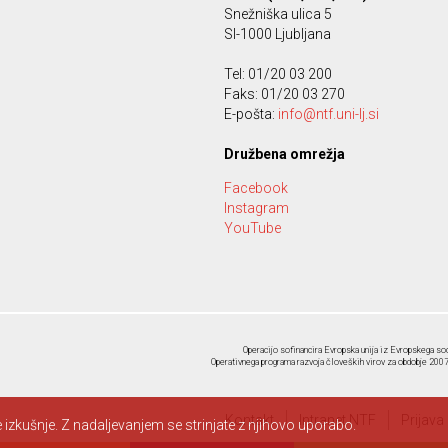
Snežniška ulica 5
SI-1000 Ljubljana
Tel: 01/20 03 200
Faks: 01/20 03 270
E-pošta:
info@ntf.uni-lj.si
Družbena omrežja
Facebook
Instagram
YouTube
Operacijo sofinancira Evropska unija iz Evropskega soc
Operativnega programa razvoja človeških virov za obdobje 2007-
Kontakt
Intranet NTF
Prijava
izkušnje. Z nadaljevanjem se strinjate z njihovo uporabo.