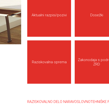
Aktualni razpisi/pozivi
Dosežki
Zakonodaja s podr
Raziskovalna oprema
ZRD
RAZISKOVALNO DELO NARAVOSLOVNOTEHNIŠKE FA