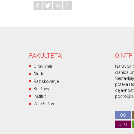
FAKULTETA
O NTF
O fakulteti
Naravoslo
članica Un
Študij
Sestavljajo
Raziskovanje
poteka ra
Knjižnice
dejavnost 
Inštitut
področjih.
Založništvo
OG
OTO