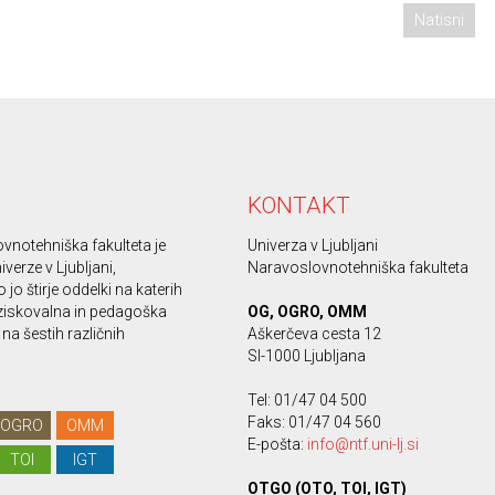
Natisni
KONTAKT
vnotehniška fakulteta je
Univerza v Ljubljani
iverze v Ljubljani,
Naravoslovnotehniška fakulteta
 jo štirje oddelki na katerih
ziskovalna in pedagoška
OG, OGRO, OMM
na šestih različnih
Aškerčeva cesta 12
SI-1000 Ljubljana
Tel: 01/47 04 500
Faks: 01/47 04 560
OGRO
OMM
E-pošta:
info@ntf.uni-lj.si
TOI
IGT
OTGO (OTO, TOI, IGT)