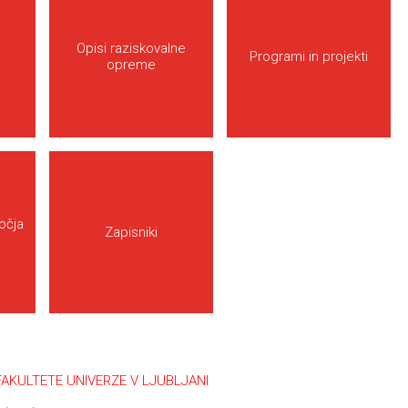
Opisi raziskovalne
Programi in projekti
opreme
očja
Zapisniki
KULTETE UNIVERZE V LJUBLJANI