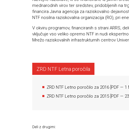
mednarodnih virov ter sredstev, pridobljenih na t
financira Javna agencija za raziskovalno dejavnost
NTF nosilna raziskovalna organizacija (RO), pri e
V okviru programov, financiranih s strani ARRS, del
vključuje vso veliko opremo NTF in nudi ekspertno
Mrežo raziskovalnih infrastrukturnih centrov Univer
ZRD NTF Letna poročila
ZRD NTF Letno poročilo za 2016
[
PDF
— 1 
ZRD NTF Letno poročilo za 2015
[
PDF
— 23
Deli z drugimi: