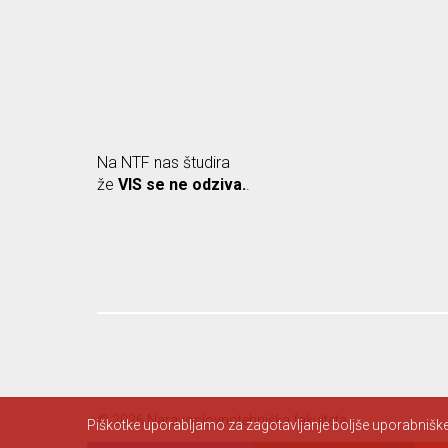
Na NTF nas študira
že
VIS se ne odziva.
.
© 2026 Naravoslovnotehniška fakulteta.
Piškotke uporabljamo za zagotavljanje boljše uporabniške 