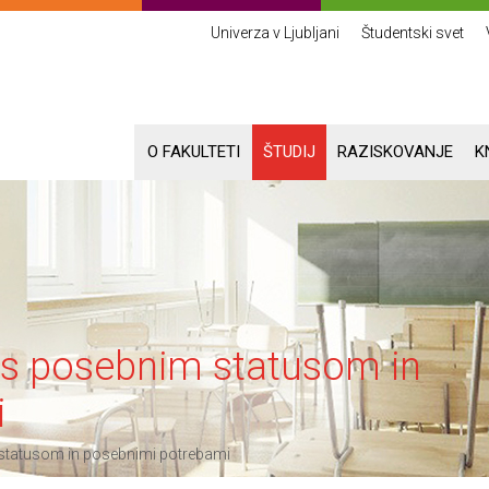
Univerza v Ljubljani
Študentski svet
O FAKULTETI
ŠTUDIJ
RAZISKOVANJE
K
i s posebnim statusom in
i
 statusom in posebnimi potrebami