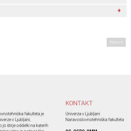
+
Natisni
KONTAKT
vnotehniška fakulteta je
Univerza v Ljubljani
iverze v Ljubljani,
Naravoslovnotehniška fakulteta
 jo štirje oddelki na katerih