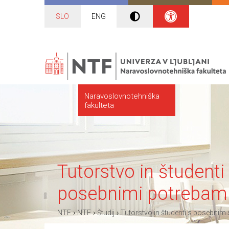
SLO
ENG
Naravoslovnotehniška
fakulteta
Tutorstvo in študent
posebnimi potrebam
›
›
›
NTF
NTF
Študij
Tutorstvo in študenti s posebnim