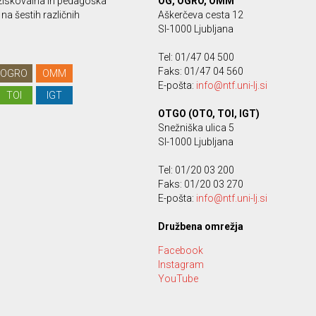
ziskovalna in pedagoška
OG, OGRO, OMM
na šestih različnih
Aškerčeva cesta 12
SI-1000 Ljubljana
Tel: 01/47 04 500
Faks: 01/47 04 560
OGRO
OMM
E-pošta:
info@ntf.uni-lj.si
TOI
IGT
OTGO (OTO, TOI, IGT)
Snežniška ulica 5
SI-1000 Ljubljana
Tel: 01/20 03 200
Faks: 01/20 03 270
E-pošta:
info@ntf.uni-lj.si
Družbena omrežja
Facebook
Instagram
YouTube