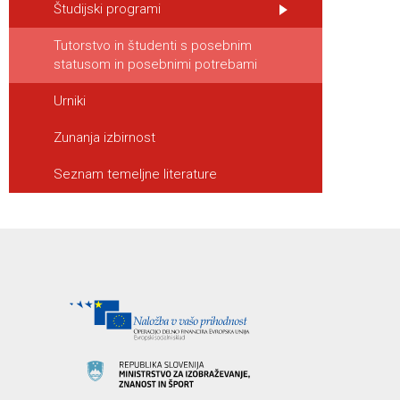
Študijski programi
Tutorstvo in študenti s posebnim
statusom in posebnimi potrebami
Urniki
Zunanja izbirnost
Seznam temeljne literature