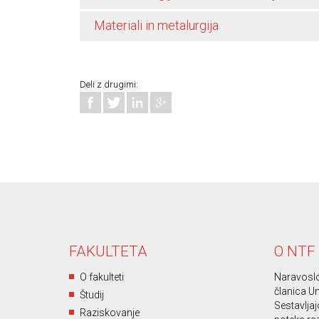
Materiali in metalurgija
Deli z drugimi:
FAKULTETA
O NTF
O fakulteti
Naravoslo
članica Un
Študij
Sestavljajo
Raziskovanje