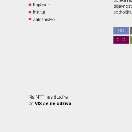
poteka ra
Knjižnice
dejavnost 
Inštitut
področjih.
Založništvo
OG
OTO
Na NTF nas študira
že
VIS se ne odziva.
.