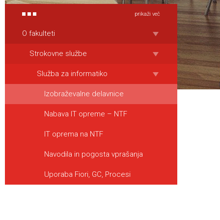
prikaži več
O fakulteti
Strokovne službe
Služba za informatiko
Izobraževalne delavnice
Nabava IT opreme – NTF
IT oprema na NTF
Navodila in pogosta vprašanja
Uporaba Fiori, GC, Procesi