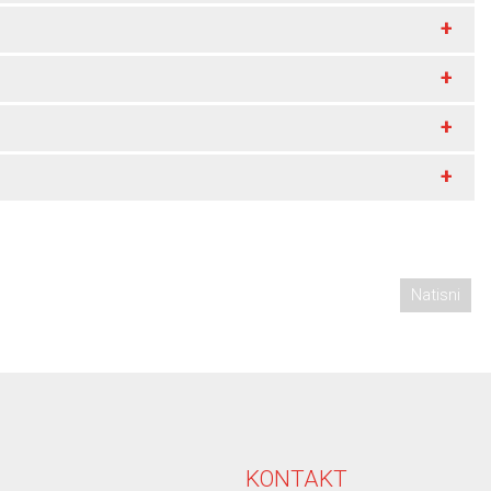
+
+
+
+
Natisni
KONTAKT