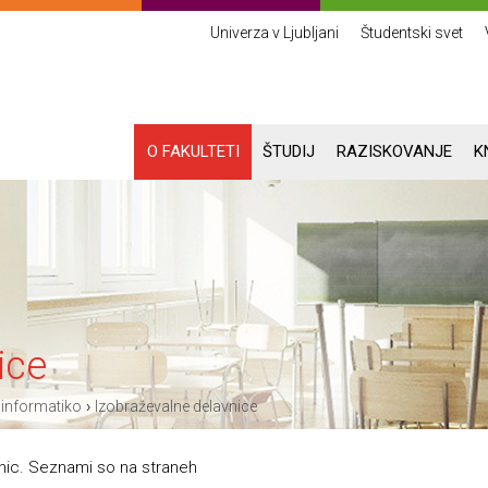
Univerza v Ljubljani
Študentski svet
O FAKULTETI
ŠTUDIJ
RAZISKOVANJE
K
ice
›
 informatiko
Izobraževalne delavnice
vnic. Seznami so na straneh