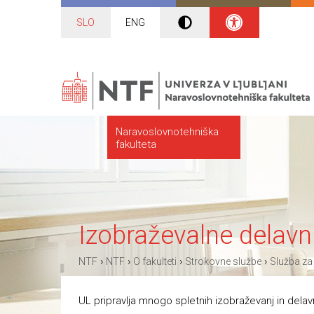
SLO
ENG
Naravoslovnotehniška
fakulteta
Izobraževalne delavn
›
›
›
›
NTF
NTF
O fakulteti
Strokovne službe
Služba za
UL pripravlja mnogo spletnih izobraževanj in dela