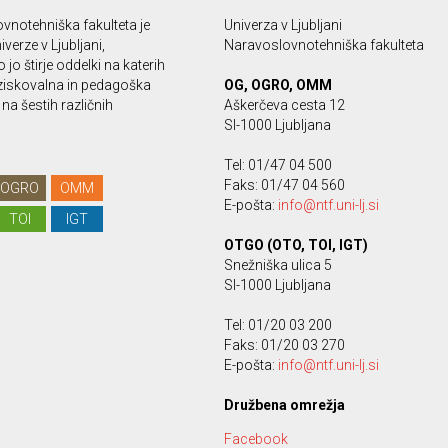
vnotehniška fakulteta je
Univerza v Ljubljani
iverze v Ljubljani,
Naravoslovnotehniška fakulteta
 jo štirje oddelki na katerih
ziskovalna in pedagoška
OG, OGRO, OMM
na šestih različnih
Aškerčeva cesta 12
SI-1000 Ljubljana
Tel: 01/47 04 500
Faks: 01/47 04 560
OGRO
OMM
E-pošta:
info@ntf.uni-lj.si
TOI
IGT
OTGO (OTO, TOI, IGT)
Snežniška ulica 5
SI-1000 Ljubljana
Tel: 01/20 03 200
Faks: 01/20 03 270
E-pošta:
info@ntf.uni-lj.si
Družbena omrežja
Facebook