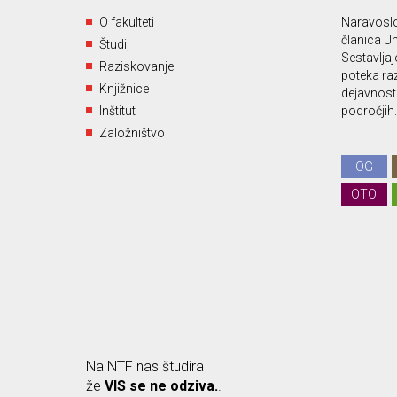
O fakulteti
Naravoslo
članica Un
Študij
Sestavljajo
Raziskovanje
poteka ra
Knjižnice
dejavnost 
Inštitut
področjih.
Založništvo
OG
OTO
Na NTF nas študira
že
VIS se ne odziva.
.