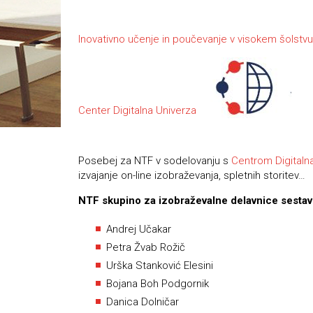
Inovativno učenje in poučevanje v visokem šolstvu
Center Digitalna Univerza
Posebej za NTF v sodelovanju s
Centrom Digitaln
izvajanje on-line izobraževanja, spletnih storitev…
NTF skupino za izobraževalne delavnice sestav
Andrej Učakar
Petra Žvab Rožič
Urška Stanković Elesini
Bojana Boh Podgornik
Danica Dolničar