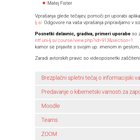
Matej Fister
Vprašanja glede tečajev, pomoči pri uporabi aplik
lj.si
Odgovore na vaša vprašanja pripravljamo v s
Posnetki delavnic, gradiva, primeri uporabe
so z
ntf.uni-lj.si/course/view.php?id=913&section=1
kamor se prijavite s svojim up. imenom in geslom, 
Zaradi avtorskih pravic so videoposnetki zaščiten
Brezplačni spletni tečaj o informacijski 
Predavanje o kibernetski varnosti za zap
Moodle
Teams
ZOOM