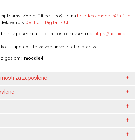
acij Teams, Zoom, Office… pošljite na
helpdesk-moodle@ntf.uni-
odelovanju s
Centrom Digitalna UL
.
brani v posebni učilnici in dostopni vsem na:
https://ucilnica-
kot ju uporabljate za vse univerzitetne storitve.
i z geslom:
moodle4
+
varnosti za zaposlene
+
oslene
+
+
+